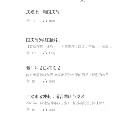
乐）
庆祝七一和国庆节
24
1818
国庆节为祖国献礼
【蔡蔡演艺】课程﹣-﹣主持表演，口才，声乐，中国舞，民族舞。独特的小舞台，专业的录音棚，每一位同学都能成为优秀的小明星。独特的教学模式，轻松上课，快乐学习！知名主持人，舞蹈家，高级教师任职授课！江南总校：河沟街42号三楼 18545856430江北分校...
215
1.7万
我们的节日-国庆节
南京出版传媒集团·南京出版社出版的图书《我们的节日》通过对中国节日文化和节日意义进行深度的挖掘，面向青少年群体构建独具特色的栏目内容，以此丰富春节、元宵节、清明节、端午节、七夕节、中秋节、重阳节等传统节日；六一节、教师节、国庆节等新兴节日的文化内涵和表现形式。促进青少年形成新的节日习俗，提升节日仪式感、认同感。音频作品由金陵朗读者联盟志愿者朗诵，南京音像出版社、金陵图书馆联合制作。
35
8076
二建市政冲刺，适合国庆节逆袭
2020年二级建造师市政专业1、从基础到密训冲刺V2、从精华课程到超压密押V3、0基础同步更新v4、持续更新到2020年考试V5、只要你跟着学让你一次稳拿证V6、渠道超压压题，超压三页纸等独家绝密压题!
36
2619