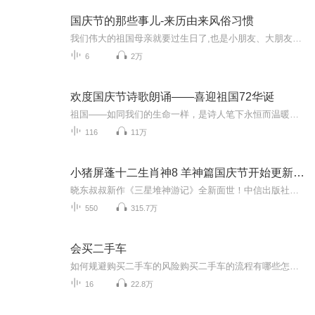
国庆节的那些事儿-来历由来风俗习惯
我们伟大的祖国母亲就要过生日了,也是小朋友、大朋友们最喜欢的“国庆小长假”或说“黄金周”还有说”国庆7天乐”的，说法真是不一而足。那么“国庆节”是怎么来的？自古以来国庆节怎么庆贺？新中国国庆节的来历，以及新中国国庆节的庆贺方式又有哪些呢？ ...
6
2万
欢度国庆节诗歌朗诵——喜迎祖国72华诞
祖国——如同我们的生命一样，是诗人笔下永恒而温暖的主题。在祖国72周年华诞来临之际，特创建这个诗歌朗诵专辑，诵读经典爱国篇章，和大家一起歌颂祖国，向国庆的献礼！祝愿伟大的祖国繁荣富强，祝愿大家国庆节快乐，度过平安快乐的黄金周假期！
116
11万
小猪屏蓬十二生肖神8 羊神篇国庆节开始更新啦！
晓东叔叔新作《三星堆神游记》全新面世！中信出版社出版！京东当当淘宝均有售！点蓝色字收听——《小猪屏蓬爆笑日记2024》《小猪屏蓬爆笑日记2》《小猪屏蓬爆笑日记1》让你笑得喘不上气！《我进故宫当富翁——小猪屏蓬故宫财商笔记》教你成为大富翁！《小...
550
315.7万
会买二手车
如何规避购买二手车的风险购买二手车的流程有哪些怎样和评估师一起评估二手车汽车的构造是什么二手车怎样计算折旧率
16
22.8万