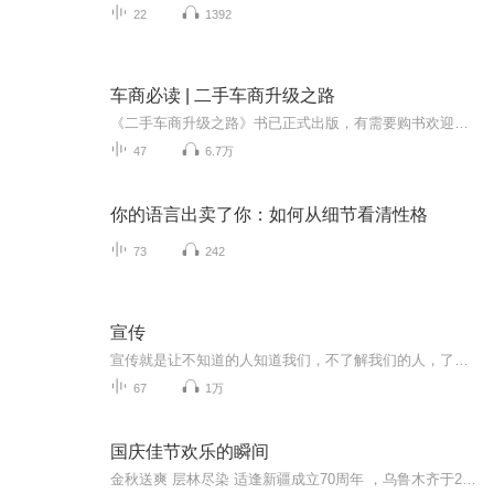
22
1392
车商必读 | 二手车商升级之路
《二手车商升级之路》书已正式出版，有需要购书欢迎加微：ipq109二手车商升级之路论坛是个人工作之余发起的以二手车商为主导的闭门交流论坛，目的是在竞争越来越激烈的当下、在二手车商迷茫的环境中，聚集一群优秀二手车人，让更多优秀的二手车人一起找到...
47
6.7万
你的语言出卖了你：如何从细节看清性格
73
242
宣传
宣传就是让不知道的人知道我们，不了解我们的人，了解我们，无论是我们的产品还是我们的服务，这就是我的理解
67
1万
国庆佳节欢乐的瞬间
金秋送爽 层林尽染 适逢新疆成立70周年 ，乌鲁木齐于2025年9月23日迎来党中央和习大大带领的慰问团。新疆各族群众欢欣鼓舞，热烈欢迎。