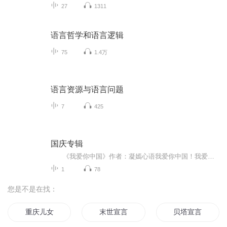
27
1311
语言哲学和语言逻辑
75
1.4万
语言资源与语言问题
7
425
国庆专辑
《我爱你中国》作者：凝嫣心语我爱你中国！我爱你春天蓬勃的秧苗；我爱你秋日金黄的硕果。我爱你中国！我爱你青松气质，我爱你红梅品格！我爱你家乡的甜蔗好像乳汁滋润着我的心窝。我爱你中国，我要把最美的歌儿献给你，我的母亲我的祖国。我爱你中国，我爱...
1
78
您是不是在找：
重庆儿女
末世宣言
贝塔宣言