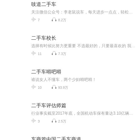
吱道二手车
关注微信公众号：李老鼠说车，每天进步一点点，轻松愉快就懂车。
7
8.2万
二手车校长
选择有时候比努力更重要 不选最好的，只要最喜欢的 我是最帅二手车贩子，梅溪湖浩哥 v zyh199122
11
7.3万
二手车嘚吧嘚
谁说女人不懂车，两个少妇嘚吧嘚！
10
93.9万
二手车评估师篇
行业事实截至2017年底，全国机动车保有量达3.10亿辆，其中汽车2.17亿辆；机动车驾驶人达3.85亿人，其中汽车驾驶人3.42亿人，均居世界第一数据说话二手车年交易量与新车年销量1、2014年二手车交易920万辆，新车销量2349.19万辆，二手车销量占比38%； 2、2015年二手车交易量942万辆，新车销量2459.76万辆，二手车销量占比38%；3、2016年二手车交易量1039万辆，新车销量2802.8万辆，二手车销量占比37%；4、2017年二...
3
2.5万
车商篇中国二手车商道