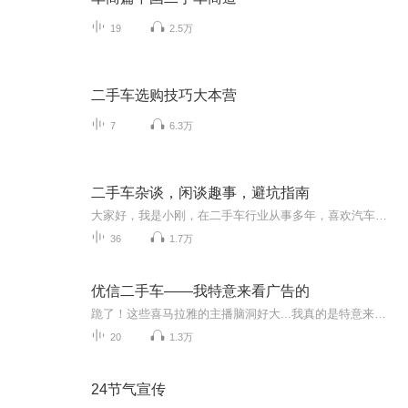
19
2.5万
二手车选购技巧大本营
7
6.3万
二手车杂谈，闲谈趣事，避坑指南
大家好，我是小刚，在二手车行业从事多年，喜欢汽车，喜欢交朋友节目主题：二手车的一些事，买卖二手车如何避坑更新频率：每周内容重点：汽车结构介绍;二手车避坑指南;二手车里面的有趣事
36
1.7万
优信二手车——我特意来看广告的
跪了！这些喜马拉雅的主播脑洞好大...我真的是特意来看广告的... 主播商业创意大赛 用声音挑战收益能力，为品牌带来超强传播力。2018喜马拉雅首届大型“主播商业创意大赛”，参赛主播根据16家品牌方提供的“命题策略单”进行短音频广告创作，瓜分60w奖池。利用微任务平台资源，加强主播和品牌方之间的合作，提升主播声音变现价值，打造高收益声音变现平台。 复审结果查询 关注微信公众号“喜马情报局” 点击菜单栏最左边“复审结果” 输入海选时留下的手机号后四位即可查询结果 优信二手车命题策略单 企业名称 优信二手车 产品名称 优信二手车 广告主题 二手车网上商城，大平台更省心！ 品牌调性 有趣有温度、专业可信赖 营销目的 1.传达品牌调性，提升品牌好感度； 2.加深消费者对优信品牌利益点的记忆； 3.激发消费者产生购买行为。 目标人群 25-45有购车需求的人群，25-35岁是核心消费人群，男性为主 广告形式 音频创意作品15s、30s时长 企业官网链接 https://www.xin.com 音频广告创作要求 1.需要体现核心信息点： “优信二手车网上商城，大平台，更省心； 2.优信其他品牌信息：“2018年奥斯卡影帝莱昂纳多·迪卡普里奥成为优信二手车全新品牌代言人，致力于让拥有好车变得更简单”（仅供参考，不强制要求体现）； 3.鼓励创新，内容丰富有趣，具有话题性和传播性。 大赛寄语 伸手摘星，即使徒劳无功，亦不致满手淤泥； 相信你的每一个创意，都能让这个世界更美好。
20
1.3万
24节气宣传