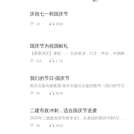
乐）
庆祝七一和国庆节
24
1818
国庆节为祖国献礼
【蔡蔡演艺】课程﹣-﹣主持表演，口才，声乐，中国舞，民族舞。独特的小舞台，专业的录音棚，每一位同学都能成为优秀的小明星。独特的教学模式，轻松上课，快乐学习！知名主持人，舞蹈家，高级教师任职授课！江南总校：河沟街42号三楼 18545856430江北分校...
215
1.7万
我们的节日-国庆节
南京出版传媒集团·南京出版社出版的图书《我们的节日》通过对中国节日文化和节日意义进行深度的挖掘，面向青少年群体构建独具特色的栏目内容，以此丰富春节、元宵节、清明节、端午节、七夕节、中秋节、重阳节等传统节日；六一节、教师节、国庆节等新兴节日的文化内涵和表现形式。促进青少年形成新的节日习俗，提升节日仪式感、认同感。音频作品由金陵朗读者联盟志愿者朗诵，南京音像出版社、金陵图书馆联合制作。
35
8076
二建市政冲刺，适合国庆节逆袭
2020年二级建造师市政专业1、从基础到密训冲刺V2、从精华课程到超压密押V3、0基础同步更新v4、持续更新到2020年考试V5、只要你跟着学让你一次稳拿证V6、渠道超压压题，超压三页纸等独家绝密压题!
36
2619