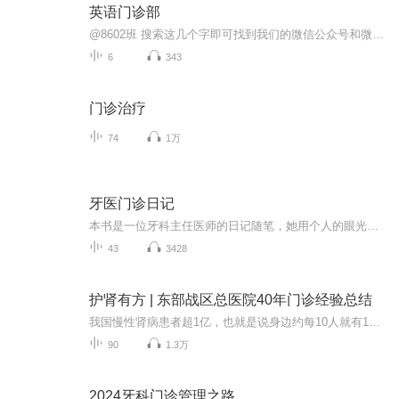
英语门诊部
@8602班 搜索这几个字即可找到我们的微信公众号和微博啦这里有磁性嗓音的班主任宝总和明明是仙女却要做扛把子的番茄（咳咳），我们开了一家“英语门诊部”，专治学了多年英语却依然学不好的你，来微博和微信找我们玩吧！
6
343
门诊治疗
74
1万
牙医门诊日记
本书是一位牙科主任医师的日记随笔，她用个人的眼光打量着门诊室的一切，呈现了一个个故事：既有一定的医学知识，尤其是口腔医学知识，又有医患之间的矛盾、争执与谅解，以及作者自己的种种感悟，同时还展现了一个女性特有的细致与敏感，一个医者所具有的...
43
3428
护肾有方 | 东部战区总医院40年门诊经验总结
我国慢性肾病患者超1亿，也就是说身边约每10人就有1人患有慢性肾病，慢性肾病患者也逐渐呈现年轻化的趋势，但是大部分人对肾脏疾病知之甚少，甚至连肾脏疾病的症状都不清楚。本书从早期症状、饮食、运动、化验单、用药等方面，给予肾脏疾病患者全方位的指...
90
1.3万
2024牙科门诊管理之路