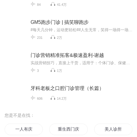
84
41.4万
GM5跑步门诊 | 搞笑聊跑步
#每天几分钟，运动更轻松##人生无常，笑得一场得一场#主播简介：广州GM5运动俱乐部教练、老广州陳任，为你粤语搞笑播报运动小知识。陳任教练姿势跑法Pose Method® Level 2认证教练比利时RSLab欧洲综合跑步专业I级认证教练广州市社会体育指导员跑步类（二...
231
2万
门诊营销精准拓客&极速盈利-谢越
实战营销技巧，直接上干货，适用于：个体门诊、保健理疗馆、美容养生机构！vx：13343951568，欢迎交流，加入时注明“营销”，赠送珍藏秘方！
3
1万
牙科老板之口腔门诊管理（长篇）
606
14.2万
您是不是在找：
一人有庆
重生西门庆
美人诊所