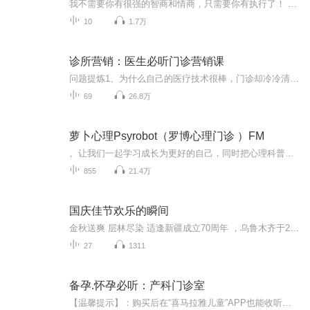
我不需要你有很强的智商和情商，只需要你有执行了！ 你只要有执行力，我就能让你的诊所在半年内利润增加2倍以上，年收入低于10万的诊所，经过我的培训，我让你至少增加到20万！ 我讲课我不喜欢有水分，只讲干货，而且是只讲最干的！听过我课的人都清楚，我一般讲1个小时，等于别人讲三天！又是唱歌，又是跳舞，净在那浪费时间，给大家洗脑，让你冲动，成功学那一套害了多少人！我只告诉你方法和工具，让你回去就能用，让你能实实在在的提高效率，让你帮助更多患者解除痛苦！ 我讲课从不洗脑，从不让...
10
1.7万
诊所营销：医生必听门诊营销课
问题提炼1、为什么自己的医疗技术很棒，门诊却冷冷清清？2、为什么别人技术一般，患者却门庭若市？3、为什么做了很多宣传，门诊量却始终上不来？4、为什么学了很多新技术，却都没有开展起来？...
69
26.8万
萝卜心理Psyrobot（罗博心理门诊 ）FM
。让我们一起学习成长为更好的自己，同时把心理科普知识传递给身边更多人!
855
21.4万
国庆佳节欢乐的瞬间
金秋送爽 层林尽染 适逢新疆成立70周年 ，乌鲁木齐于2025年9月23日迎来党中央和习大大带领的慰问团。新疆各族群众欢欣鼓舞，热烈欢迎。
27
1311
备孕.怀孕必听：产科门诊室
【温馨提示】：购买后在“喜马拉雅儿童”APP也能收听，新注册用户还能额外领取7天儿童会员哦。官方福利 现在起添加福利小助手【xmly111】即可获得：1、折扣课程抢先知第一时间掌握课程活动攻略，享全网最低价2、赠学习资料赠10W+爸妈都在学的育儿大咖课和...