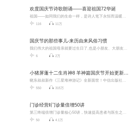
欢度国庆节诗歌朗诵——喜迎祖国72华诞
祖国——如同我们的生命一样，是诗人笔下永恒而温暖的主题。在祖国72周年华诞来临之际，特创建这个诗歌朗诵专辑，诵读经典爱国篇章，和大家一起歌颂祖国，向国庆的献礼！祝愿伟大的祖国繁荣富强，祝愿大家国庆节快乐，度过平安快乐的黄金周假期！
116
11万
国庆节的那些事儿-来历由来风俗习惯
我们伟大的祖国母亲就要过生日了,也是小朋友、大朋友们最喜欢的“国庆小长假”或说“黄金周”还有说”国庆7天乐”的，说法真是不一而足。那么“国庆节”是怎么来的？自古以来国庆节怎么庆贺？新中国国庆节的来历，以及新中国国庆节的庆贺方式又有哪些呢？ ...
6
2万
小猪屏蓬十二生肖神8 羊神篇国庆节开始更新啦！
晓东叔叔新作《三星堆神游记》全新面世！中信出版社出版！京东当当淘宝均有售！点蓝色字收听——《小猪屏蓬爆笑日记2024》《小猪屏蓬爆笑日记2》《小猪屏蓬爆笑日记1》让你笑得喘不上气！《我进故宫当富翁——小猪屏蓬故宫财商笔记》教你成为大富翁！《小...
550
315万
门诊经营‖门诊量倍增50讲
第三终端倍增门诊量核心50讲，快速提高患者与医生之间的粘合度！解决你门诊所遇到的系列问题；门诊经营就找李壤。...
50
4.1万