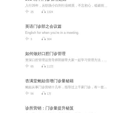
入行26年，从职场小白到行业精英，不忘初心，砥砺前行。感谢关注聆听
25
1324
英语门诊部之会议篇
English for when you’re in a meeting.
3
304
如何做好口腔门诊管理
资深口腔管理运营导师郭丽带大家一起学习管理方法，共同开启管理之路……
65
2.2万
杏满堂鲍姑倍增门诊量秘籍
鲍姑从事门诊营销十几年，指导过上千家门诊，有一套切合实际的，能落地的门诊运营方案，有想倍增门诊量的点击留言即可。
56
1万
诊所营销：门诊量提升秘笈