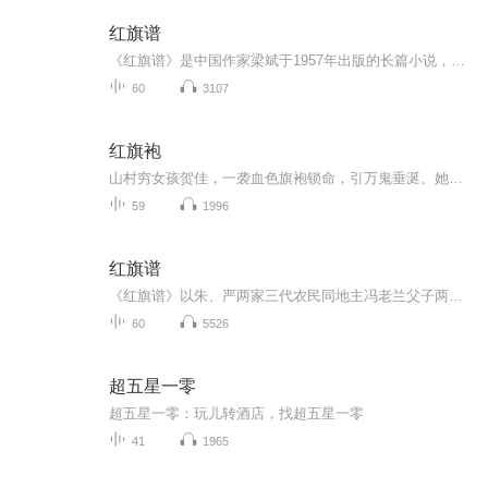
红旗谱
《红旗谱》是中国作家梁斌于1957年出版的长篇小说，是“中国革命三部曲”的第一部。小说以20世纪二三十年代的冀中平原为背景，通过锁井镇朱、严两家三代农民与地主冯兰池家族的斗争，展现了从清末到抗日战争前夕中国农村的社会变迁和革命历程。故事以朱老...
60
3107
红旗袍
山村穷女孩贺佳，一袭血色旗袍锁命，引万鬼垂涎。她砸破村长脑袋逃进小城，却被旗袍诅咒：脱不下、甩不掉，恶灵、小三、神秘富少轮番索命。唯一能救她的，是那只夜夜爬床、喝血续命的艳鬼陈文哲。血契一签，她成了鬼新娘，活人退避，百鬼跪迎。然而，旗袍...
59
1996
红旗谱
《红旗谱》以朱、严两家三代农民同地主冯老兰父子两代的矛盾斗争为主要线索，描写了冀中地区反割头税斗争和保定二师的学生爱国运动，在艺术风格上雄浑、亲切、朴实，地方色彩浓郁。
60
5526
超五星一零
超五星一零：玩儿转酒店，找超五星一零
41
1965