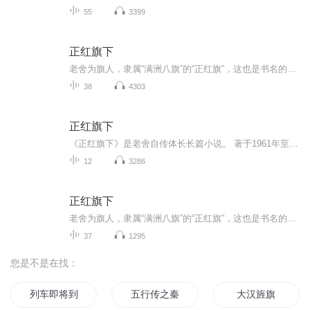
55
3399
正红旗下
老舍为旗人，隶属“满洲八旗”的“正红旗”，这也是书名的由来。老舍从出生写起，当时正是清朝末年，社会动荡，民生凋敝。眼看着大清王朝走向没落，养尊处优的八旗子弟们也在末路挣扎……随着义和团兴起，洋人到来，北京老百姓平静的生活被打破，一个个人...
38
4303
正红旗下
《正红旗下》是老舍自传体长长篇小说。 著于1961年至1962年。遗憾的是，因当时的文化大革命运动，老舍并未完成，就被迫停笔。正红旗是清代八旗之一。八旗是清代满族的一种军队组织和户口编制，以旗的颜色为号，有镶黄、正黄、镶白、正白、镶红、正红、镶蓝...
12
3286
正红旗下
老舍为旗人，隶属“满洲八旗”的“正红旗”，这也是书名的由来。老舍从出生写起，当时正是清朝末年，社会动荡，民生凋敝。眼看着大清王朝走向没落，养尊处优的八旗子弟们也在末路挣扎……随着义和团兴起，洋人到来，北京老百姓平静的生活被打破，一个个人...
37
1295
您是不是在找：
列车即将到站
五行传之秦汉
大汉旌旗