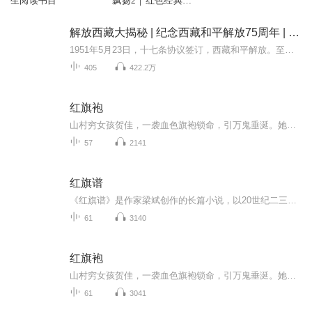
生阅读书目
飘扬2｜红色经典电
视剧
解放西藏大揭秘 | 纪念西藏和平解放75周年 | 五星红旗如何插上世界屋脊？| 百万农奴大解放
1951年5月23日，十七条协议签订，西藏和平解放。至今，已整整75年。但对于那片平均海拔4000米以上的雪域高原，大多数人知道的，只是地图上的一个轮廓、新闻里的一句播报。很少有人真正了解：五星红旗，究竟是怎样插上世界屋脊的？《解放西藏大揭秘》—— ...
405
422.2万
红旗袍
山村穷女孩贺佳，一袭血色旗袍锁命，引万鬼垂涎。她砸破村长脑袋逃进小城，却被旗袍诅咒：脱不下、甩不掉，恶灵、小三、神秘富少轮番索命。唯一能救她的，是那只夜夜爬床、喝血续命的艳鬼陈文哲。血契一签，她成了鬼新娘，活人退避，百鬼跪迎。然而，旗袍...
57
2141
红旗谱
《红旗谱》是作家梁斌创作的长篇小说，以20世纪二三十年代的中国北方农村为背景，通过锁井镇农民朱老忠、严志和两家三代人与地主冯兰池的斗争历程，深刻展现了旧中国农民在封建压迫下的苦难与觉醒。小说以“朱老巩大闹柳树林”开篇，描绘了农民自发的反抗...
61
3140
红旗袍
山村穷女孩贺佳，一袭血色旗袍锁命，引万鬼垂涎。她砸破村长脑袋逃进小城，却被旗袍诅咒：脱不下、甩不掉，恶灵、小三、神秘富少轮番索命。唯一能救她的，是那只夜夜爬床、喝血续命的艳鬼陈文哲。血契一签，她成了鬼新娘，活人退避，百鬼跪迎。然而，旗袍...
61
3041