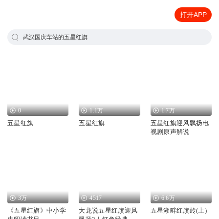
打开APP
武汉国庆车站的五星红旗
0
1.1万
1.7万
五星红旗
五星红旗
五星红旗迎风飘扬电
视剧原声解说
3万
4517
6.6万
《五星红旗》中小学
大龙说五星红旗迎风
五星湖畔红旗岭(上)