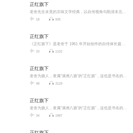
正红旗下
老舍先生未竟的京味文学经典，以自传视角勾勒清末北京旗人生活图景——市井烟火里藏着家国变迁，幽默笔触下裹着苍凉底色。男频书由女主播慧心妙谈用标准普通话倾情演绎，以细腻温润的声线，还原旗人世家的悲欢离合、老北京的风土人情。从礼仪规矩到市井俚...
18
935
正红旗下
《正红旗下》是老舍于 1961 年开始创作的自传体长篇小说，也是他的最后一部小说 。 作品以清末北京为背景，围绕老舍早年家庭所属的八旗正红旗旗人展开，描写了旗人各阶层及部分普通市民的日常生活 。全书完成部分共十一章，前半部分围绕“我”的出生、洗三...
33
1102
正红旗下
老舍为旗人，隶属“满洲八旗”的“正红旗”，这也是书名的由来。老舍从出生写起，当时正是清朝末年，社会动荡，民生凋敝。眼看着大清王朝走向没落，养尊处优的八旗子弟们也在末路挣扎……随着义和团兴起，洋人到来，北京老百姓平静的生活被打破，一个个人...
48
3129
正红旗下
老舍为旗人，隶属“满洲八旗”的“正红旗”，这也是书名的由来。老舍从出生写起，当时正是清朝末年，社会动荡，民生凋敝。眼看着大清王朝走向没落，养尊处优的八旗子弟们也在末路挣扎……随着义和团兴起，洋人到来，北京老百姓平静的生活被打破，一个个人...
34
1987
正红旗下