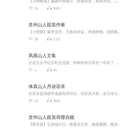
【玉蝴蝶慢】歲歲中秋圓月，倚窗靜望，萬里清光。二目朦朧，攪動一種淒涼。夜風輕，寒蛩抑鬱，露沁葉、銀桂儲香。盡杯觴。舊時稍縱，新漏迷茫。 何嘗。文辭並作，幾番瀟雪，幾度凝霜。每每神思，不知何處是丘荒。且憑著、劉伶一醉，絕嵇康、交斷泥梁。...
36
8465
弇州山人崑笛伴奏
【小聖樂】紫李流芳，北風吹碎朵，吟嘆呻哦。淺香飄忽，別意竞婆娑。嫩葉新芽尚早，只群蕾翩翻飛鎖。雨水過，看枝頭傅粉，蕊底藏蛾。 春來艷花素草，總爭先恐後，今少明多。海棠桃杏，頃刻便鳴珂。似飲葡萄美酒，斗觥錯、液清顏酡。但戀著，歌臺舞坊，綢袂絲羅。辛丑正月十三
36
1.1万
凤凰山人文集
王述文生平纪念时光流逝，转瞬间述文辞世一年多了，在深切悼念述文的日子里，为表达对他的缅怀，在我和儿女们共同努力下，对他生前存留下来的一些文稿和照片，加以整理和编排，汇编成《凤凰山人图文集》，作为逝者留下给后人的一个永久纪念。述文生长在辽...
1
39
体真山人丹诀语录
此语录是清朝李涵虚祖师功法，传至吴天秩，吴又传汪东亭。此为汪东亭于民国五年至六年间传徐海印及其他徒弟时的问答语录，由徐海印整理成册。此乃天乐子陈毓照先生（汪东亭传蔡潜谷，蔡传陈）于1980年所抄录（全文41,600余字），已非全本。全本今搜觅不得。
11
3540
弇州山人崑笛尋聲自鑑
【夢芙蓉】壬寅端午日。看窗前艾草，藥香襲襲。案頭書卷，猶見昨宵筆。子瞻詩句直。如聞評爾功失。楚國卿夫，故而持死節，為此作魚食。 往昔今朝倏疾。尼氏春秋，左傳丘明釋。粟田滄海，千變不離拾。祖墳何處覓？誰知善惡難易？壯士赳赳，龍舟驅汨水，投粽...