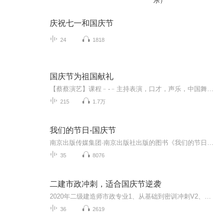
乐）
庆祝七一和国庆节
24
1818
国庆节为祖国献礼
【蔡蔡演艺】课程﹣-﹣主持表演，口才，声乐，中国舞，民族舞。独特的小舞台，专业的录音棚，每一位同学都能成为优秀的小明星。独特的教学模式，轻松上课，快乐学习！知名主持人，舞蹈家，高级教师任职授课！江南总校：河沟街42号三楼 18545856430江北分校...
215
1.7万
我们的节日-国庆节
南京出版传媒集团·南京出版社出版的图书《我们的节日》通过对中国节日文化和节日意义进行深度的挖掘，面向青少年群体构建独具特色的栏目内容，以此丰富春节、元宵节、清明节、端午节、七夕节、中秋节、重阳节等传统节日；六一节、教师节、国庆节等新兴节日的文化内涵和表现形式。促进青少年形成新的节日习俗，提升节日仪式感、认同感。音频作品由金陵朗读者联盟志愿者朗诵，南京音像出版社、金陵图书馆联合制作。
35
8076
二建市政冲刺，适合国庆节逆袭
2020年二级建造师市政专业1、从基础到密训冲刺V2、从精华课程到超压密押V3、0基础同步更新v4、持续更新到2020年考试V5、只要你跟着学让你一次稳拿证V6、渠道超压压题，超压三页纸等独家绝密压题!
36
2619