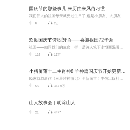
国庆节的那些事儿-来历由来风俗习惯
我们伟大的祖国母亲就要过生日了,也是小朋友、大朋友们最喜欢的“国庆小长假”或说“黄金周”还有说”国庆7天乐”的，说法真是不一而足。那么“国庆节”是怎么来的？自古以来国庆节怎么庆贺？新中国国庆节的来历，以及新中国国庆节的庆贺方式又有哪些呢？ ...
6
2万
欢度国庆节诗歌朗诵——喜迎祖国72华诞
祖国——如同我们的生命一样，是诗人笔下永恒而温暖的主题。在祖国72周年华诞来临之际，特创建这个诗歌朗诵专辑，诵读经典爱国篇章，和大家一起歌颂祖国，向国庆的献礼！祝愿伟大的祖国繁荣富强，祝愿大家国庆节快乐，度过平安快乐的黄金周假期！
116
11万
小猪屏蓬十二生肖神8 羊神篇国庆节开始更新啦！
晓东叔叔新作《三星堆神游记》全新面世！中信出版社出版！京东当当淘宝均有售！点蓝色字收听——《小猪屏蓬爆笑日记2024》《小猪屏蓬爆笑日记2》《小猪屏蓬爆笑日记1》让你笑得喘不上气！《我进故宫当富翁——小猪屏蓬故宫财商笔记》教你成为大富翁！《小...
550
314.9万
山人故事会｜胡涂山人
21
4477