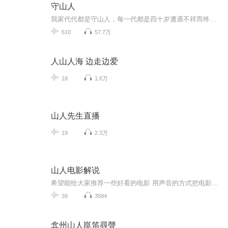
守山人
我家代代都是守山人，每一代都是四十岁遭遇不祥而终，到了爷爷那一代，诅咒被打破了，不过为此也付出了很大的代价。 一山蕴一魂，一人镇一山。（本有声书制作只为练习作品，不做任何商业用途，不以收益为目的，如您喜欢本专辑？欢迎关注订阅）
610
57.7万
人山人海 边走边爱
18
1.6万
山人先生直播
19
2.3万
山人电影解说
希望能给大家推荐一些好看的电影 用声音的方式把电影的剧情呈现给大家 本人是一名盲人 从事有声书后期制作 这个专辑是我闲暇时候制作 希望大家能喜欢
39
3584
弇州山人崑笛尋聲