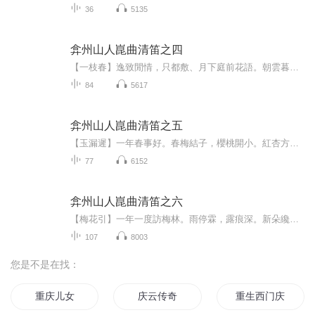
36
5135
弇州山人崑曲清笛之四
【一枝春】逸致閒情，只都敷、月下庭前花語。朝雲暮雨。喚醒酒闌心數。河山倒影，映梅色、粉嬌胭傅。应早把、塵世喧囂、化作惜春情緒。 還他蜀斤湘斧。便蘇秦傲視，張儀離去。連橫合縱，滅了魏韓齊楚。何如燕趙，刺無著、劍藏魚肚。回想起、教本傳書，幾人寄歟？辛丑正月初四
84
5617
弇州山人崑曲清笛之五
【玉漏遲】一年春事好。春梅結子，櫻桃開小。紅杏方妖，雪李艷桃爭俏。不覺中春已去，又只待、清明煙繚。川撥棹。河豚欲膾，後廚砧吵。 寂寂紙墨時光，被斧斫聲聲，卻還驚擾。窗外塵囂，不识如何纔了。昨日風狂雨暴，幸虧我、抽身離早。青翼鳥，正惹海棠花...
77
6152
弇州山人崑曲清笛之六
【梅花引】一年一度訪梅林。雨停霖，露痕深。新朵纔開，頻被路人侵。鵲繞欲銜巢草去，對梅影，聒聲聲、聴好音。 影梅庵館依水枕。夢里尋，心頭沁。憶語情甚。總難及、當日花蔭。且付黃鸝，不盡葉間吟。言與春風空竊竊，瘋魔了，攝花魂，撫梓琴。庚子臘月廿五
107
8003
您是不是在找：
重庆儿女
庆云传奇
重生西门庆