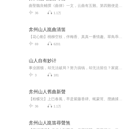
曲聖魏良輔撰《曲律》一文，云曲有五難。第四難便是低難。時有唱曲者稱低音難唱，則《曲律》五難之四也。何則？僕謂陰嗓之低音難為也。陰嗓之發聲乃咽部氣絲之震顫，無喉部聲帶震顫之力也。巾生不可用真嗓，惟於極低音處無可奈何之際放小陽。故而陰嗓低音之為難工者也。時下唱生行者，多半巾冠不分，概以陰陽轉喉之聲統而歌之。大謬也。既可用陽嗓唱低音，何低難之有焉？
36
1.1万
弇州山人崑曲清笛
【花心動】桃柳空枝，伴梅香、真真一番情趣。翠鳥乖鳴，乘著霞雲，雨後理毛清羽。乍聽天籟金喉細，輕吐出，風詞雅句。稚音里，三分玉琢，七分天與。 付我新聲律呂。行腔格盈宮，笛簫臻語。別調琵琶，重置琴弦，檀板絮花連鼓。龜年李暮梨園遠，便他在、霓裳應去。斷三疊，重圓又能怎處？辛丑正月初二
69
6201
山人自有妙计
事业困顿，却无法破局？努力搞钱，却无法留住？家庭不和，还争吵不断？孩子叛逆，总不服管教？父母年迈，健康状况堪忧？生活中不如意的事情，十之八九。每天一招，另辟蹊径，结合古今智慧，从大处着眼，从小处着手，教你解决生活中的烦恼。
3
181
弇州山人舊曲新聲
【粉蝶兒】上巳春風，早是紫藤香肆。輒蒙茸、攬嬌揉恣。撫垂纓，飄絡蔓，千姿搖曳。 忽雲移，晴空一時昏晦。 崑事蕭條，遠離管弦商徵。奉歌喉、竹檀而已。积年高筋弱，氣息難控使。只盼能、聞香識花扶醉。辛丑上巳
36
1.1万
弇州山人崑笛尋聲煞