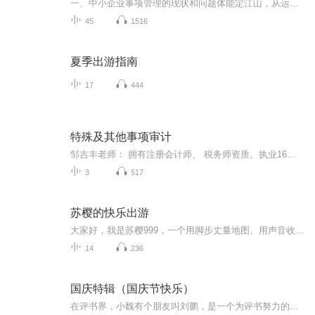
一、中小企业事项管理的现状和问题体能定江山，从运动开始你想管理好企业和员工，就要不断精进自己来征服更多人，让更多人服你才行。修行就是安住你浮躁的心心越燥～离祸越近心越静～离福越近（心安即是福） 海鹰老师18127812883（希望能够帮到你）事项管...
45
1516
夏季出游指南
17
444
特殊及其他事项审计
邹吉丰老师： 拥有注册会计师、 税务师资质。执业16年。作为项目现场负责人参与中国电力建设集团有限公司年度决算审计；中国电子科技集团公司年度决算审计；贵州电网公司年度报表审计；中国有色矿业集团有限公司年报审计等项目。 今天邹老师为大家带来了特殊及其他事项审计的精彩分享！ 本帐号是由北京知行乐享教育科技有限公司创建，时时播报最新行业资讯，分享最专业，最实用，最有趣的乐享趣闻。即刻关注，现在开始！ 北京知行乐享教育科技有限公司出品 更多精彩内容尽在知行乐享公众号！
3
517
苏樱的快乐出游
大家好，我是苏樱999，一个用脚步丈量地图、用声音收藏世界的旅行瘾患者。在这里，没有千篇一律的攻略清单，只有真实滚烫的旅行记忆——你会听到我在三亚试乘海洋摩托艇的狼狈，也会跟着我潜入泰国夜市和摊贩比划砍价时的爆笑瞬间；我会分享“非常规旅行”...
14
236
国庆特辑（国庆节快乐）
在评书界，小魏有个朋友叫刘鹏，是一个为评书努力的小伙子。在2021年国庆期间，他想弄个特辑，便烦劳我给他录个爱国题材的评书小段儿。这种事情，不是特殊情况，小魏一般不会拒绝，也就给其录了一个《鲁迅踢鬼》，等他传完，我再传到我的专辑里。另外，小...