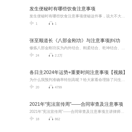
发生便秘时有哪些饮食注意事项
发生便秘时有哪些饮食注意事项便秘这件事，说大不大说小不小，但蹲在马桶上脚都麻了还颗粒无收的滋味，谁经历过谁知道。今天咱们不整那些虚头巴脑的，就唠唠怎么用老祖宗留下的智慧，靠"喝水"这门技术活解决人生难题。你以为的喝水VS中医说的喝水刷短视频...
1
1
张至顺道长《八部金刚功》与注意事项|纠功
修炼八部金刚功实为内外结合、刚柔结合、乾坤结合、坎离结合、先天之气与后天脏腑五谷水化精微之气结合。长期习炼可以达到“天人合一”虚空无为的境界和性命双修、阴阳平衡、祛病健身、延年益寿的目的。
24
2.2万
各日主2024年运势+重要时间注意事项【视频】
为什么我预判准确率特别高呢？给大家看命理除了问生辰，还会问居住的位置方位，时间其实只是一个刻度，一个代表你出生时接收到的能量的一个刻度，而这种能量不是一成不变的，随着你的变动，原来体内的能量会与外界进行一部分置换，注意是其中一部分进行置...
20
4799
2021年“宪法宣传周”——合同审查及注意事项
2021年“宪法宣传周”——合同审查及注意事项主讲律师：北京金诚同达律师（合肥）事务所专职律师：宁国虎
18
862