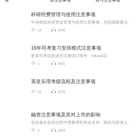
项
练注意事项
程与注意事项
科研经费管理与使用注意事项
中央财政科研资金管理与使用注意事项，包括国家重点研发计划丶国家科技重大专项丶国家自然科学基金丶技术创新引导专项(基金)、基地和人才专项。
19
3436
16年司考复习安排模式注意事项
更多司考信息请关注微信订阅号：sikao411
1
2691
英皇乐理考级流程及注意事项
23
3270
融资注意事项及其对上市的影响
创业者在创业过程中需要得到资金支持，因此与投资人的沟通十分重要。同时企业融资与上市需要谨慎操作。本课程股书联合创始人黄怡然将讲解融资注意事项，分析融资方式及其对上市的影响，剖析VIE结构基本模式及其法律问题，帮助学员掌握融资与上市的相关政策...
3
2593