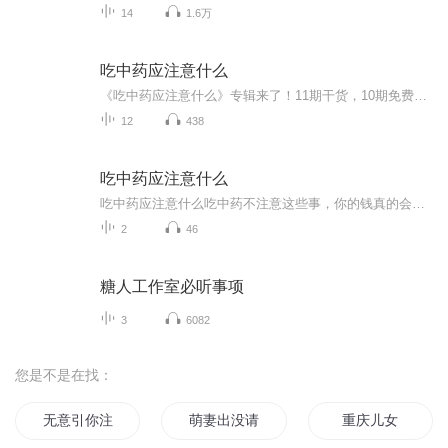
14
1.6万
吃中药应注意什么
《吃中药应注意什么》专辑来了！11期干货，10期免费，帮你吃中药少走弯路。免费期涵盖10个关键注意点，付费期深度剖析核心问题。作为健康管理师，我用经验告诉你，怎么吃中药更安全、更有效。别再瞎吃了，赶紧收听，避坑指南在手，健康生活我有！
12
438
吃中药应注意什么
吃中药应注意什么吃中药不注意这些事，你的钱真的会打水漂 老张头最近迷上了中医养生，听说隔壁王大爷吃三七粉治好了腿疼，立马买了三斤回家当饭吃。结果一个月后不仅腿更疼了，还添了新毛病——胃疼得直不起腰。这哪是养生，简直是给阎王爷递名片。今...
2
46
糖人工作室必听事项
3
6082
您是不是在找：
无意引你注意
萌妻出没请注意
重庆儿女