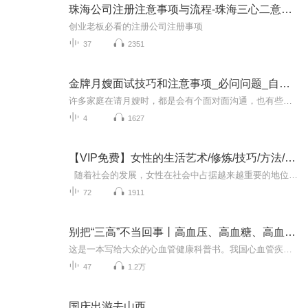
珠海公司注册注意事项与流程-珠海三心二意财税
创业老板必看的注册公司注册事项
37
2351
金牌月嫂面试技巧和注意事项_必问问题_自我介绍
许多家庭在请月嫂时，都是会有个面对面沟通，也有些人称为招聘面试。月嫂是个熟练工种，越发经验很丰富的月嫂，越发让受托人亲睐。招聘面试，如何在受托人眼前展现一个真正的自己。这个音频展现了月嫂面试的注意细节，希望大家通过学习，拿到满意的高单！
4
1627
【VIP免费】女性的生活艺术/修炼/技巧/方法/生活注意事项
随着社会的发展，女性在社会中占据越来越重要的地位，当代女性逐渐从“相夫教子”的后台步入了台前，“女强人，”“女性CEO”犹如雨后春笋层出不穷，女性的生活压力超过以往任何时候——不漂亮不行，只有一张脸好也不行，要有气质有学识有能力，最好自...
72
1911
别把“三高”不当回事丨高血压、高血糖、高血脂日常如何防治？有哪些注意事项？“三高”心脏病医学科普
这是一本写给大众的心血管健康科普书。我国心血管疾病致死率高居不下，发病呈现年轻化趋势。年轻人一面熬夜“佛系养生”，另一面又进行大量健康消费，年纪轻轻就已“三高”缠身。三甲医院心内科主任医师周医生基于大众的需求，从“日常的症状，哪些需要警...
47
1.2万
国庆出游去山西