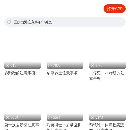
打开APP
国庆出游注意事项中英文
615
7895
3.7万
养鹦鹉的注意事项
冬季养生注意事项
（停更）21考研的注
意事项
5699
5534
2173
第一次去新疆注意事
海英博士：多动症训
魏镇胜：律师收案流