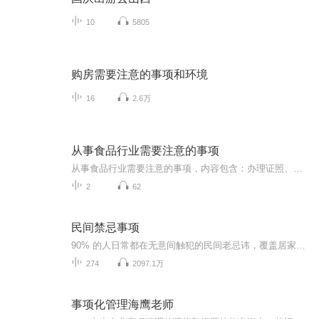
10
5805
购房需要注意的事项和环境
16
2.6万
从事食品行业需要注意的事项
从事食品行业需要注意的事项，内容包含：办理证照、宣传推广、日常经营、食品安全等，用于参考。
2
62
民间禁忌事项
90% 的人日常都在无意间触犯的民间老忌讳，覆盖居家、用餐、出行、待人全场景。逐条拆解民俗渊源与流传缘由，读懂老祖宗藏在规矩里的生活智慧。DOU搜同名：鎏云烟
274
2097.1万
事项化管理海鹰老师