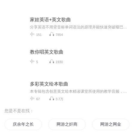
家娃英语+英文歌曲
分享英语不用背音标单词语法的原理并能快速突破哑巴英语的瓶颈。英语内容分日常的生活情景英语和商务英语使用场景不能保证你达到英语教师的水平和英语律师的资格。英语我可以，中医我愿意。英语是愿景，中医是使命！感谢见证。进群免费语伴wx13543869936
151
7854
教你唱英文歌曲
5
1930
多彩英文绘本歌曲
本专辑包含创意英文绘本精读课堂所使用的教学音频，帮助孩子在课后学习儿歌，提升英语综合能力。
67
3.7万
您是不是在找：
庆余年之长歌行
网游之奸商遍地
网游之网金幻想曲