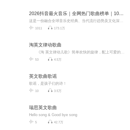
2026抖音最火音乐｜全网热门歌曲榜单｜1000首
这是一份融合全球音乐史经典、当代流行趋势及文化深度的「地球最牛歌单」，涵盖权威榜单、时代符号与突破性作品，适合音乐爱好者探索与收藏：这份歌单不仅是音乐的集合，更是人类文明的声音切片 —— 从 60 年代的社会运动到 2026年的 AI 创作，从华语摇滚...
1011
173.1万
淘英文律动歌曲
《淘 英文律动儿歌》简单欢快的旋律，配上可爱的中国风娃娃的舞蹈画面，一定让小朋友们在快乐中学到很多知识。...
53
4.5万
英文歌曲歌谣
歌谣，是孩子们的诗！
10
3.5万
瑞思英文歌曲
Hello song & Good bye song
5
42.7万