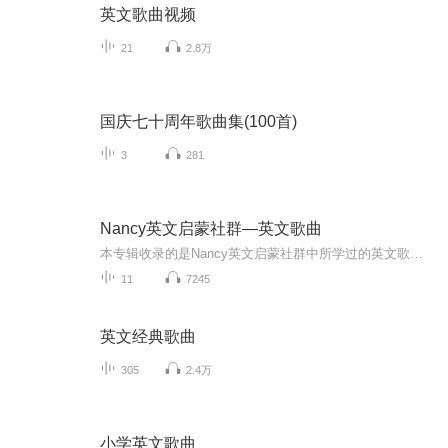
英文歌曲视频
21
2.8万
国庆七十周年歌曲集(100首)
3
281
Nancy英文启蒙社群—英文歌曲
本专辑收录的是Nancy英文启蒙社群中所学过的英文歌曲，方便群友妈妈们与孩子们学唱练习。
11
7245
英文经典歌曲
305
2.4万
小学英文歌曲