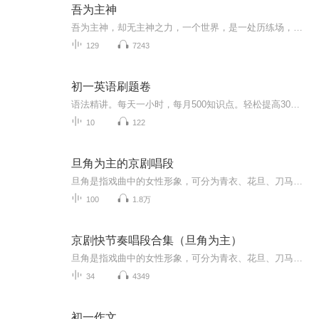
吾为主神
吾为主神，却无主神之力，一个世界，是一处历练场，吾成神，诸天颤...
129
7243
初一英语刷题卷
语法精讲。每天一小时，每月500知识点。轻松提高30分。好学生是刷出来的。刷题让你夯实基础：巩固新知--查缺补漏--扩展视野--解题思维提高思维--提高思维专业学习：老师vx767428567
10
122
旦角为主的京剧唱段
旦角是指戏曲中的女性形象，可分为青衣、花旦、刀马旦、武旦、老旦、花衫等类别。其中京剧旦角著名的四大流派为梅派、程派、荀派、尚派。
100
1.8万
京剧快节奏唱段合集（旦角为主）
旦角是指戏曲中的女性形象，可分为青衣、花旦、刀马旦、武旦、老旦、花衫等类别。其中京剧旦角著名的四大流派为梅派、程派、荀派、尚派。
34
4349
初一作文