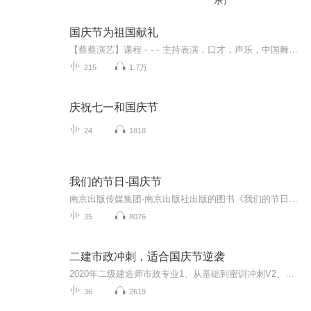
乐）
国庆节为祖国献礼
【蔡蔡演艺】课程﹣-﹣主持表演，口才，声乐，中国舞，民族舞。独特的小舞台，专业的录音棚，每一位同学都能成为优秀的小明星。独特的教学模式，轻松上课，快乐学习！知名主持人，舞蹈家，高级教师任职授课！江南总校：河沟街42号三楼 18545856430江北分校...
215
1.7万
庆祝七一和国庆节
24
1818
我们的节日-国庆节
南京出版传媒集团·南京出版社出版的图书《我们的节日》通过对中国节日文化和节日意义进行深度的挖掘，面向青少年群体构建独具特色的栏目内容，以此丰富春节、元宵节、清明节、端午节、七夕节、中秋节、重阳节等传统节日；六一节、教师节、国庆节等新兴节日的文化内涵和表现形式。促进青少年形成新的节日习俗，提升节日仪式感、认同感。音频作品由金陵朗读者联盟志愿者朗诵，南京音像出版社、金陵图书馆联合制作。
35
8076
二建市政冲刺，适合国庆节逆袭
2020年二级建造师市政专业1、从基础到密训冲刺V2、从精华课程到超压密押V3、0基础同步更新v4、持续更新到2020年考试V5、只要你跟着学让你一次稳拿证V6、渠道超压压题，超压三页纸等独家绝密压题!
36
2619