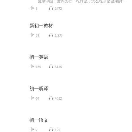
健康中国，营养先行！吃什么，怎么吃才是健康的生活方式? 《中国居民膳食指南2016》做为纲领性文件，为我们做了最科学的解答，让我们一起来听听吧！ 哪些人适合听? 我的回答是：2岁以上都可以！另外还包括孕妇乳母、婴幼儿、儿童少年、老年人、素食人群等特定人群的膳食指南。 做为一位营养工作者，我希望能尽自己绵薄之力，带领朋友们一起明明白白学营养知识，健健康康做营养达人！ 有兴趣的朋友欢迎订阅收听！...
8
1472
新初一教材
32
1.2万
初一英语
135
5135
初一听译
38
4022
初一语文
7
129