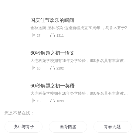
国庆佳节欢乐的瞬间
金秋送爽 层林尽染 适逢新疆成立70周年 ，乌鲁木齐于2025年9月23日迎来党中央和习大大带领的慰问团。新疆各族群众欢欣鼓舞，热烈欢迎。
27
1311
60秒解题之初一语文
大连科苑学校拥有18年办学经验，800多名具有丰富教学经验的专职教师，专注于中小学生个性化教育，本着“轻松务实高效”的教学方式，因材施教，真正的做到“寓言于教、寓乐于学”，深受家长和学生支持和信赖。大连科苑学校官网：www.keyuanxuexiao.com课程...
10
2292
60秒解题之初一英语
大连科苑学校拥有18年办学经验，800多名具有丰富教学经验的专职教师，专注于中小学生个性化教育，本着“轻松务实高效”的教学方式，因材施教，真正的做到“寓言于教、寓乐于学”，深受家长和学生支持和信赖。课程讲义参见大连科苑官网（www.keyuanxuexiao....
15
1099
您是不是在找：
快斗与青子的情人节
画骨图鉴
青春无题