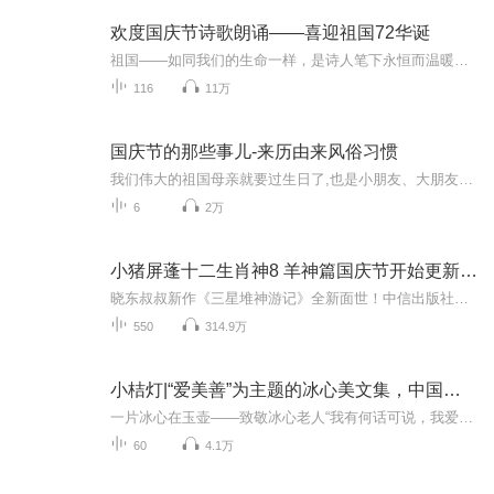
欢度国庆节诗歌朗诵——喜迎祖国72华诞
祖国——如同我们的生命一样，是诗人笔下永恒而温暖的主题。在祖国72周年华诞来临之际，特创建这个诗歌朗诵专辑，诵读经典爱国篇章，和大家一起歌颂祖国，向国庆的献礼！祝愿伟大的祖国繁荣富强，祝愿大家国庆节快乐，度过平安快乐的黄金周假期！
116
11万
国庆节的那些事儿-来历由来风俗习惯
我们伟大的祖国母亲就要过生日了,也是小朋友、大朋友们最喜欢的“国庆小长假”或说“黄金周”还有说”国庆7天乐”的，说法真是不一而足。那么“国庆节”是怎么来的？自古以来国庆节怎么庆贺？新中国国庆节的来历，以及新中国国庆节的庆贺方式又有哪些呢？ ...
6
2万
小猪屏蓬十二生肖神8 羊神篇国庆节开始更新啦！
晓东叔叔新作《三星堆神游记》全新面世！中信出版社出版！京东当当淘宝均有售！点蓝色字收听——《小猪屏蓬爆笑日记2024》《小猪屏蓬爆笑日记2》《小猪屏蓬爆笑日记1》让你笑得喘不上气！《我进故宫当富翁——小猪屏蓬故宫财商笔记》教你成为大富翁！《小...
550
314.9万
小桔灯|“爱美善”为主题的冰心美文集，中国现代儿童文学“爱的经典”读本
一片冰心在玉壶——致敬冰心老人“我有何话可说，我爱小孩子。我行云流水似的，不造作，不矜持，说我心中所要说的话。”这句话是冰心的真情流露。她把孩子看作“*神圣的人”并倾注了全部的爱，因此赢得了孩子们永远的爱戴。一部以“爱美善”为主题的儿童文...
60
4.1万