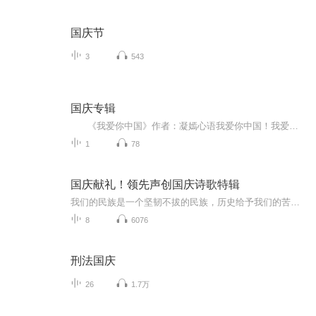
国庆节
3
543
国庆专辑
《我爱你中国》作者：凝嫣心语我爱你中国！我爱你春天蓬勃的秧苗；我爱你秋日金黄的硕果。我爱你中国！我爱你青松气质，我爱你红梅品格！我爱你家乡的甜蔗好像乳汁滋润着我的心窝。我爱你中国，我要把最美的歌儿献给你，我的母亲我的祖国。我爱你中国，我爱...
1
78
国庆献礼！领先声创国庆诗歌特辑
我们的民族是一个坚韧不拔的民族，历史给予我们的苦难都变成了闪着金光的勋章！我们的国家是一个龙腾虎跃的国家，那条巨龙正以不可阻挡之势崛起于神奇的东方！------------------------------------------------值此祖国70周年华诞之际，领先声创以诗歌向祖国献礼！用我们的声音、用我们的热血、用我们的灵魂诵读经典爱国篇章，歌颂我们的祖国！永远繁荣富强！
8
6076
刑法国庆
26
1.7万