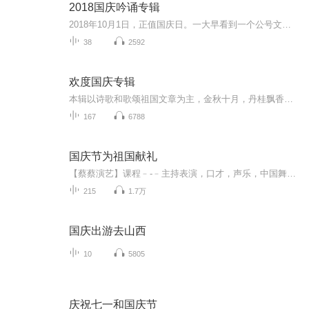
2018国庆吟诵专辑
2018年10月1日，正值国庆日。一大早看到一个公号文章，正是文天祥的《己卯十月一日至燕越五日罹狴犴有感而赋》。当然，彼十一非当今的十一。不过数字的巧合还是让人感触，今天拿来读一读，体味一番历史英杰的民族情怀，恰也当时。 根据诗题来看，这组诗是写于十月一日至十月五日之间，是文天祥被俘之后所作，这些诗作不仅有凛凛正气，更也能看的到他百端交集的复杂情感。另一首于右任先生的《望大陆》，微信公号有称《望乡》，一句“山之上国之殇”荡气回肠，一并兴起拿来读了一读。仓促间多有瑕疵...
38
2592
欢度国庆专辑
本辑以诗歌和歌颂祖国文章为主，金秋十月，丹桂飘香，在这个充满丰收喜悦的季节里，我们满怀激动和自豪，迎来了中华人民共和国76周年华诞。这不仅是一个庄重的纪念日，更是全体中华儿女共同欢庆的盛大的节日，承载着深厚的民族情感和历史意义.
167
6788
国庆节为祖国献礼
【蔡蔡演艺】课程﹣-﹣主持表演，口才，声乐，中国舞，民族舞。独特的小舞台，专业的录音棚，每一位同学都能成为优秀的小明星。独特的教学模式，轻松上课，快乐学习！知名主持人，舞蹈家，高级教师任职授课！江南总校：河沟街42号三楼 18545856430江北分校...
215
1.7万
国庆出游去山西
10
5805
庆祝七一和国庆节