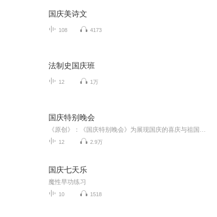
国庆美诗文
108
4173
法制史国庆班
12
1万
国庆特别晚会
《原创》：《国庆特别晚会》为展现国庆的喜庆与祖国的深情我将以具体的场景切入从清晨升旗的庄严到街头巷尾的欢庆到历史与当下的交融，用优美的笔触传递对祖国的热爱与自豪！用诗歌和情感美文形式，歌颂祖国的繁荣富强，祝人民幸福安康！
12
2.9万
国庆七天乐
魔性早功练习
10
1518