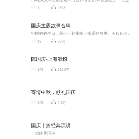
7
2303
国庆主题故事合辑
祖国妈妈生日，我们一起来听一听系列故事。不仅仅有《我的祖国》，还有红军故事，也有关于战争的故事，让大家体会到和平年代的不易。
12
2600
陈国庆-上海滑稽
149
126.8万
寄情中秋，献礼国庆
195
1.1万
国庆十篇经典演讲
十篇经典演讲