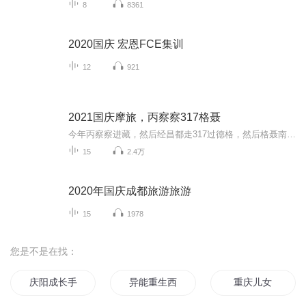
8
8361
2020国庆 宏恩FCE集训
12
921
2021国庆摩旅，丙察察317格聂
今年丙察察进藏，然后经昌都走317过德格，然后格聂南线，最后沙溪古镇收尾。
15
2.4万
2020年国庆成都旅游旅游
15
1978
您是不是在找：
庆阳成长手札
异能重生西门庆
重庆儿女