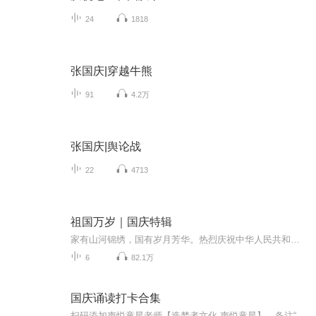
24
1818
张国庆|穿越牛熊
91
4.2万
张国庆|舆论战
22
4713
祖国万岁｜国庆特辑
家有山河锦绣，国有岁月芳华。热烈庆祝中华人民共和国成立73周年！
6
82.1万
国庆诵读打卡合集
扫码添加声悦童星老师【造梦者文化-声悦童星】，备注“诵读打卡”报名，已添加好友的，直接发送“诵读打卡”报名，报名成功后进入社群。