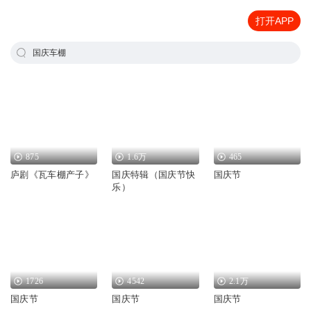
打开APP
国庆车棚
875
1.6万
465
庐剧《瓦车棚产子》
国庆特辑（国庆节快
国庆节
乐）
1726
4542
2.1万
国庆节
国庆节
国庆节