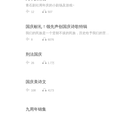
青石剧社周年庆的小剧场及游戏~
12
507
国庆献礼！领先声创国庆诗歌特辑
我们的民族是一个坚韧不拔的民族，历史给予我们的苦难都变成了闪着金光的勋章！我们的国家是一个龙腾虎跃的国家，那条巨龙正以不可阻挡之势崛起于神奇的东方！------------------------------------------------值此祖国70周年华诞之际，领先声创以诗歌向祖国献礼！用我们的声音、用我们的热血、用我们的灵魂诵读经典爱国篇章，歌颂我们的祖国！永远繁荣富强！
8
6076
刑法国庆
26
1.7万
国庆美诗文
108
4173
九周年锦集