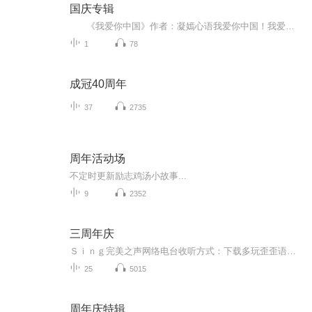
国庆专辑
《我爱你中国》作者：凝嫣心语我爱你中国！我爱你春天蓬勃的秧苗；我爱你秋日金黄的硕果。我爱你中国！我爱你青松气质，我爱你红梅品格！我爱你家乡的甜蔗好像乳汁滋润着我的心窝。我爱你中国，我要把最美的歌儿献给你，我的母亲我的祖国。我爱你中国，我爱...
1
78
成冠40周年
37
2735
周年活动场
不定时更新励志鸡汤小故事...
9
2352
三周年庆
Ｓｉｎｇ完美之声网络电台收听方式：下载多玩歪歪语音软件，安装注册后进入频道419183完美之声直播大厅。完美之声创立于2012年2月6日，是大学生自主创办的同志情感生活音乐台，关注大学生同志的情感故事，音乐分享和生活点滴。在动听的旋律中，卸下一天的...
25
5015
周年庆特辑