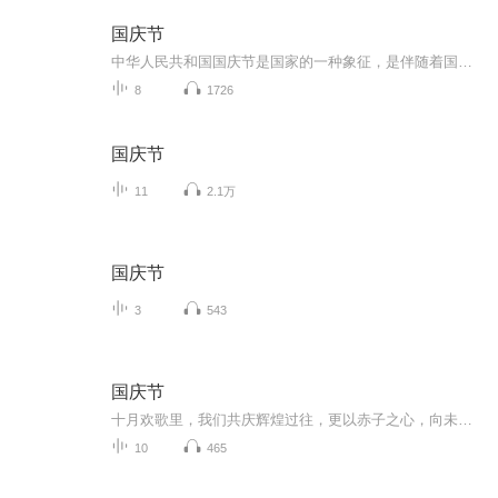
国庆节
中华人民共和国国庆节是国家的一种象征，是伴随着国家的出现而出现的。让我们用诗歌朗诵歌颂祖国的繁荣富强，国泰民安。
8
1726
国庆节
11
2.1万
国庆节
3
543
国庆节
十月欢歌里，我们共庆辉煌过往，更以赤子之心，向未来书写滚烫的誓言——这盛世，值得我们以热爱相拥。
10
465