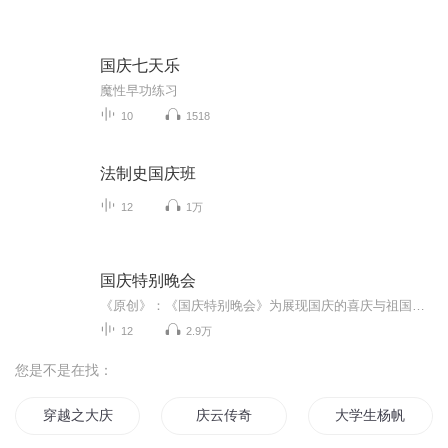
国庆七天乐
魔性早功练习
10
1518
法制史国庆班
12
1万
国庆特别晚会
《原创》：《国庆特别晚会》为展现国庆的喜庆与祖国的深情我将以具体的场景切入从清晨升旗的庄严到街头巷尾的欢庆到历史与当下的交融，用优美的笔触传递对祖国的热爱与自豪！用诗歌和情感美文形式，歌颂祖国的繁荣富强，祝人民幸福安康！
12
2.9万
您是不是在找：
穿越之大庆帝国
庆云传奇
大学生杨帆和周慧