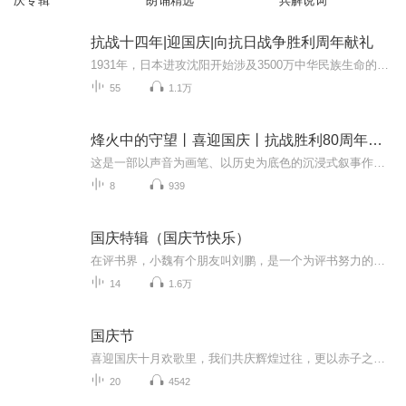
庆专辑
朗诵精选
兵解说词
抗战十四年|迎国庆|向抗日战争胜利周年献礼
1931年，日本进攻沈阳开始涉及3500万中华民族生命的血泪史根据在日本搜集到的四百多张日方照片和地图为线索通过对这些照片中的历史信息进行中日史料对照分析和考证揭示了东北正规军、东北抗日义勇军和东北抗日联军在东北地区艰苦不屈的抵抗经过中国人民用...
55
1.1万
烽火中的守望丨喜迎国庆丨抗战胜利80周年丨广播剧
这是一部以声音为画笔、以历史为底色的沉浸式叙事作品，串联起1937年末南京城破后的烽火岁月与2025 年抗战胜利80周年的和平荣光，通过普通人的命运交织，复刻出中华民族在苦难中坚守、在抗争中前行的精神图谱。
8
939
国庆特辑（国庆节快乐）
在评书界，小魏有个朋友叫刘鹏，是一个为评书努力的小伙子。在2021年国庆期间，他想弄个特辑，便烦劳我给他录个爱国题材的评书小段儿。这种事情，不是特殊情况，小魏一般不会拒绝，也就给其录了一个《鲁迅踢鬼》，等他传完，我再传到我的专辑里。另外，小...
14
1.6万
国庆节
喜迎国庆十月欢歌里，我们共庆辉煌过往，更以赤子之心，向未来书写滚烫的誓言——这盛世，值得我们以热爱相拥。
20
4542