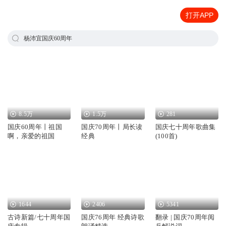
打开APP
杨沛宜国庆60周年
8.5万
1.5万
281
国庆60周年丨祖国
国庆70周年丨局长读
国庆七十周年歌曲集
啊，亲爱的祖国
经典
(100首)
1644
2406
5341
古诗新篇/七十周年国
国庆76周年 经典诗歌
翻录 | 国庆70周年阅