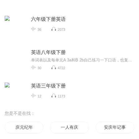
六年级下册英语
36
2073
英语八年级下册
单词表以及每单元A 3a和B 2b自己练习一下口语，也复习一下。供大家学习参考，如果能帮到大家将是我的荣幸。一起加油！现已完结。也可以收听 人教版英语八年级上册U6～U10 2B
30
4722
英语三年级下册
12
1173
您是不是在找：
庆元纪年
一人有庆
安庆年记事