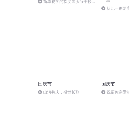
一篇
简单易学的欢度国庆节手抄报
#一分钟手抄报
从此一别两
国庆节
国庆节
山河共庆，盛世长歌
祝福你亲爱