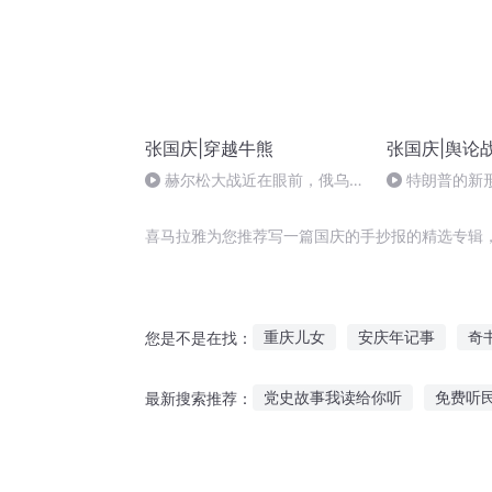
张国庆|穿越牛熊
张国庆|舆论
赫尔松大战近在眼前，俄乌冲
特朗普的新
突的关键之战，将会如何发展？
喜马拉雅为您推荐写一篇国庆的手抄报的精选专辑
重庆儿女
安庆年记事
奇
您是不是在找：
大庆第一恶
重生之大抄袭王
党史故事我读给你听
免费听
最新搜索推荐：
女权世界的文抄公
千年夜行
听刘邦历史故事200字
给宝