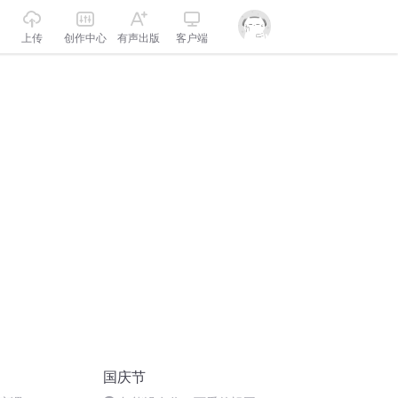
上传
创作中心
有声出版
客户端
国庆节