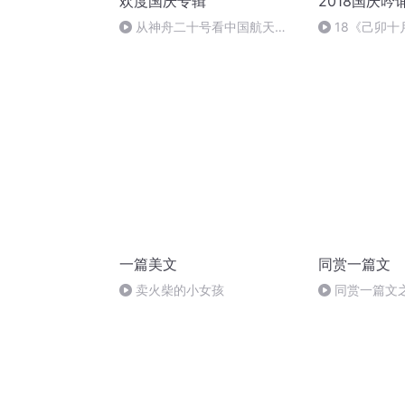
欢度国庆专辑
2018国庆吟
从神舟二十号看中国航天
18《己卯
的“隐形实力”
日罹狴犴有感而
文天祥 自由吟
一篇美文
同赏一篇文
卖火柴的小女孩
同赏一篇文之