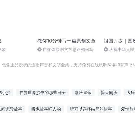
战
教你10分钟写一篇原创文章
祖国万岁｜国
形象
自媒体原创文章思路如何写
庆祝中华人民
周年 天安门广
，包含正品授权的连播声音和文字全集，支持免费在线试听阅读和有声书M
书小抄
在异世界抄书的那些日子
嘉庆皇帝
普天同庆
大庆
庆云传奇
重生西门庆
庆余年之长歌行
抄袭者系统
异
民间诡异故事
听鬼故事吓人的
听可以选择结局的故事
爱情故
抄
三京夜行抄
宝睡前听故事好吗
做食物听知乎故事
电竞故事在线听
想把故