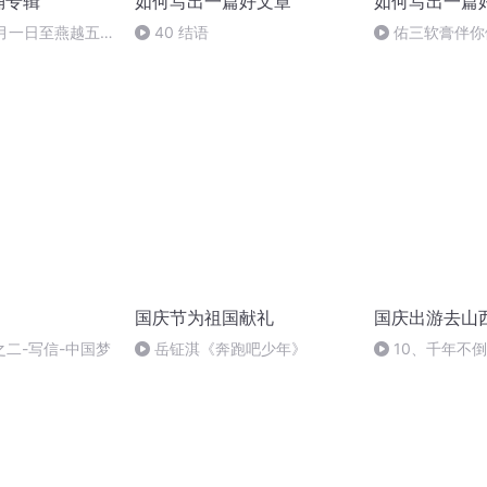
诵专辑
如何写出一篇好文章
如何写出一篇
十月一日至燕越五
40 结语
佑三软膏伴你健康
赋》组律18首
2022 05:55
诵
国庆节为祖国献礼
国庆出游去山
二-写信-中国梦
岳钲淇《奔跑吧少年》
10、千年不