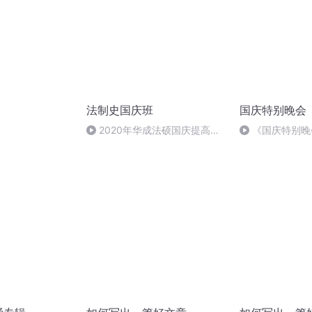
法制史国庆班
国庆特别晚会
）
2020年华成法硕国庆提高班
《国庆特别晚
法制史马志冰 (12)