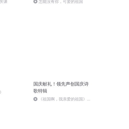
庆课
怎能没有你，可爱的祖国
国庆献礼！领先声创国庆诗
歌特辑
》
《祖国啊，我亲爱的祖国》温
婉