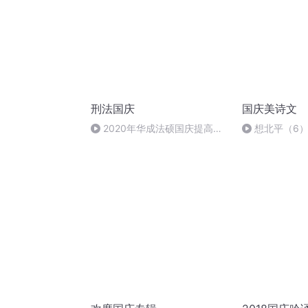
刑法国庆
国庆美诗文
2020年华成法硕国庆提高班
想北平（6
刑法陈 (26)