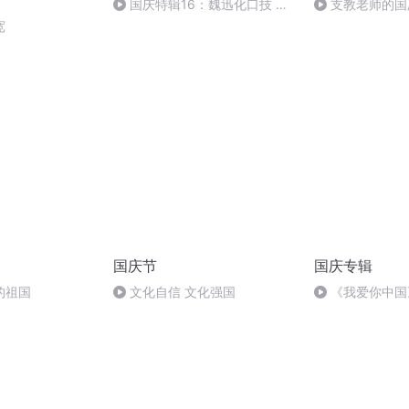
国庆特辑16：魏迅化口技 二
支教老师的国
胡 东方红+一般唱法和原生态
宽
国庆节
国庆专辑
的祖国
文化自信 文化强国
《我爱你中国