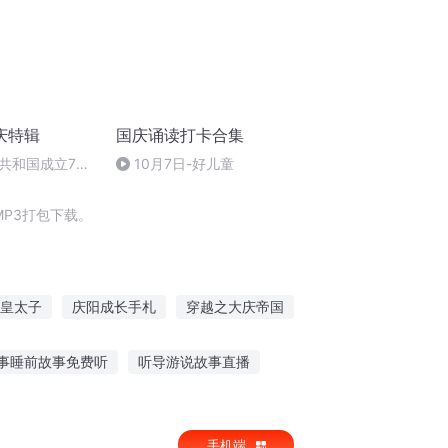
庆特辑
国庆诵读打卡合集
共和国成立73
10月7日-好儿童
场举行升国旗仪式
P3打包下载。
皇太子
庆阳成长手札
穿越之大庆帝国
能重生西门庆
一人有庆
事睡前故事免费听
听导游说故事直播
事讲给月亮听英语
听女朋友讲故事文案
手机端