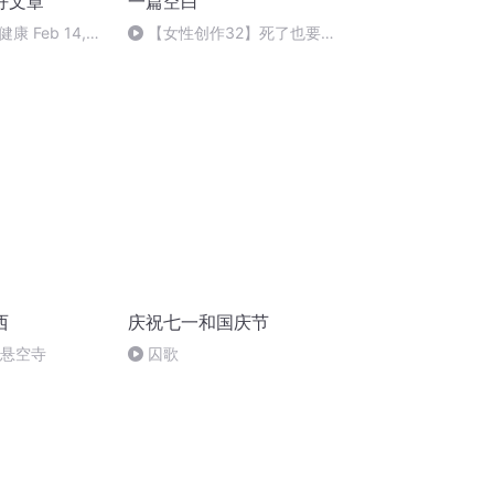
好文章
一篇空白
 Feb 14,
【女性创作32】死了也要领
工牌：规则怪谈、女性互助与编
制幻想
西
庆祝七一和国庆节
倒悬空寺
囚歌