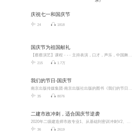
乐）
庆祝七一和国庆节
24
1818
国庆节为祖国献礼
【蔡蔡演艺】课程﹣-﹣主持表演，口才，声乐，中国舞，民族舞。独特的小舞台，专业的录音棚，每一位同学都能成为优秀的小明星。独特的教学模式，轻松上课，快乐学习！知名主持人，舞蹈家，高级教师任职授课！江南总校：河沟街42号三楼 18545856430江北分校...
215
1.7万
我们的节日-国庆节
南京出版传媒集团·南京出版社出版的图书《我们的节日》通过对中国节日文化和节日意义进行深度的挖掘，面向青少年群体构建独具特色的栏目内容，以此丰富春节、元宵节、清明节、端午节、七夕节、中秋节、重阳节等传统节日；六一节、教师节、国庆节等新兴节日的文化内涵和表现形式。促进青少年形成新的节日习俗，提升节日仪式感、认同感。音频作品由金陵朗读者联盟志愿者朗诵，南京音像出版社、金陵图书馆联合制作。
35
8076
二建市政冲刺，适合国庆节逆袭
2020年二级建造师市政专业1、从基础到密训冲刺V2、从精华课程到超压密押V3、0基础同步更新v4、持续更新到2020年考试V5、只要你跟着学让你一次稳拿证V6、渠道超压压题，超压三页纸等独家绝密压题!
36
2619