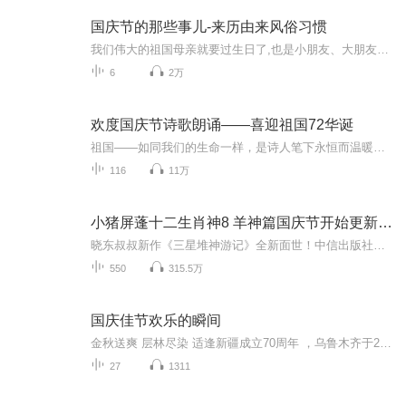
国庆节的那些事儿-来历由来风俗习惯
我们伟大的祖国母亲就要过生日了,也是小朋友、大朋友们最喜欢的“国庆小长假”或说“黄金周”还有说”国庆7天乐”的，说法真是不一而足。那么“国庆节”是怎么来的？自古以来国庆节怎么庆贺？新中国国庆节的来历，以及新中国国庆节的庆贺方式又有哪些呢？ ...
6
2万
欢度国庆节诗歌朗诵——喜迎祖国72华诞
祖国——如同我们的生命一样，是诗人笔下永恒而温暖的主题。在祖国72周年华诞来临之际，特创建这个诗歌朗诵专辑，诵读经典爱国篇章，和大家一起歌颂祖国，向国庆的献礼！祝愿伟大的祖国繁荣富强，祝愿大家国庆节快乐，度过平安快乐的黄金周假期！
116
11万
小猪屏蓬十二生肖神8 羊神篇国庆节开始更新啦！
晓东叔叔新作《三星堆神游记》全新面世！中信出版社出版！京东当当淘宝均有售！点蓝色字收听——《小猪屏蓬爆笑日记2024》《小猪屏蓬爆笑日记2》《小猪屏蓬爆笑日记1》让你笑得喘不上气！《我进故宫当富翁——小猪屏蓬故宫财商笔记》教你成为大富翁！《小...
550
315.5万
国庆佳节欢乐的瞬间
金秋送爽 层林尽染 适逢新疆成立70周年 ，乌鲁木齐于2025年9月23日迎来党中央和习大大带领的慰问团。新疆各族群众欢欣鼓舞，热烈欢迎。
27
1311