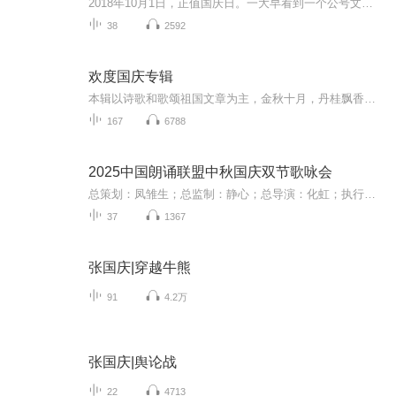
2018年10月1日，正值国庆日。一大早看到一个公号文章，正是文天祥的《己卯十月一日至燕越五日罹狴犴有感而赋》。当然，彼十一非当今的十一。不过数字的巧合还是让人感触，今天拿来读一读，体味一番历史英杰的民族情怀，恰也当时。 根据诗题来看，这组诗是写于十月一日至十月五日之间，是文天祥被俘之后所作，这些诗作不仅有凛凛正气，更也能看的到他百端交集的复杂情感。另一首于右任先生的《望大陆》，微信公号有称《望乡》，一句“山之上国之殇”荡气回肠，一并兴起拿来读了一读。仓促间多有瑕疵...
38
2592
欢度国庆专辑
本辑以诗歌和歌颂祖国文章为主，金秋十月，丹桂飘香，在这个充满丰收喜悦的季节里，我们满怀激动和自豪，迎来了中华人民共和国76周年华诞。这不仅是一个庄重的纪念日，更是全体中华儿女共同欢庆的盛大的节日，承载着深厚的民族情感和历史意义.
167
6788
2025中国朗诵联盟中秋国庆双节歌咏会
总策划：凤雏生；总监制：静心；总导演：化虹；执行总监：莺子；执行导演：橙夏；主持人：静心、化虹、橙夏
37
1367
张国庆|穿越牛熊
91
4.2万
张国庆|舆论战
22
4713