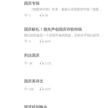
国庆专辑
《我爱你中国》作者：凝嫣心语我爱你中国！我爱你春天蓬勃的秧苗；我爱你秋日金黄的硕果。我爱你中国！我爱你青松气质，我爱你红梅品格！我爱你家乡的甜蔗好像乳汁滋润着我的心窝。我爱你中国，我要把最美的歌儿献给你，我的母亲我的祖国。我爱你中国，我爱...
1
78
国庆献礼！领先声创国庆诗歌特辑
我们的民族是一个坚韧不拔的民族，历史给予我们的苦难都变成了闪着金光的勋章！我们的国家是一个龙腾虎跃的国家，那条巨龙正以不可阻挡之势崛起于神奇的东方！------------------------------------------------值此祖国70周年华诞之际，领先声创以诗歌向祖国献礼！用我们的声音、用我们的热血、用我们的灵魂诵读经典爱国篇章，歌颂我们的祖国！永远繁荣富强！
8
6076
刑法国庆
26
1.7万
国庆美诗文
108
4173
国庆特别晚会