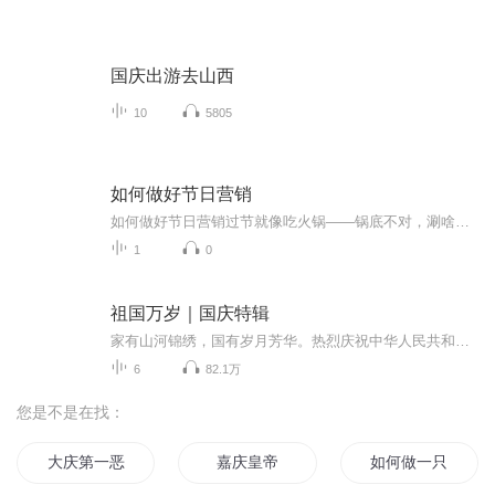
国庆出游去山西
10
5805
如何做好节日营销
如何做好节日营销过节就像吃火锅——锅底不对，涮啥都白费。今年端午节某老字号翻车现场还历历在目吧？粽子礼盒里塞了198张兑换券，顾客得跑遍全城才能凑齐一盒。要我说，这波操作比中医里的"十八反"还相克——把节日营销活生生搞成了医患纠纷现场。第一副...
1
0
祖国万岁｜国庆特辑
家有山河锦绣，国有岁月芳华。热烈庆祝中华人民共和国成立73周年！
6
82.1万
您是不是在找：
大庆第一恶
嘉庆皇帝
如何做一只好系统