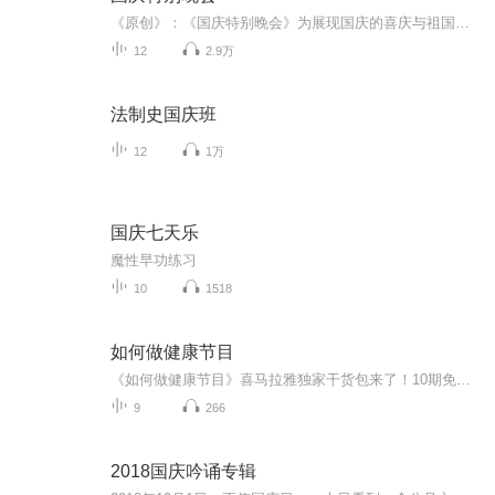
《原创》：《国庆特别晚会》为展现国庆的喜庆与祖国的深情我将以具体的场景切入从清晨升旗的庄严到街头巷尾的欢庆到历史与当下的交融，用优美的笔触传递对祖国的热爱与自豪！用诗歌和情感美文形式，歌颂祖国的繁荣富强，祝人民幸福安康！
12
2.9万
法制史国庆班
12
1万
国庆七天乐
魔性早功练习
10
1518
如何做健康节目
《如何做健康节目》喜马拉雅独家干货包来了！10期免费音频带你解锁健康科普流量密码：选题避坑指南、中西医硬核拆解、人设定位公式、观众痛点精准拿捏、懒人剪辑三板斧…手把手教学从策划到落地全流程，小白秒变健康节目老司机！最后1期付费音频大魔王登场...
9
266
2018国庆吟诵专辑