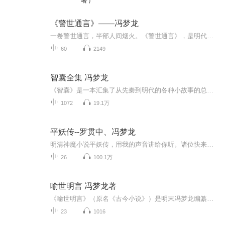
著）
《警世通言》——冯梦龙
一卷警世通言，半部人间烟火。《警世通言》，是明代冯梦龙“三言”传世名篇之一，也是中国白话短篇小说的巅峰之作。全书取材古今轶事、市井传闻、才子佳话、离合悲欢，以最通俗的语言、最真实的人情，道尽世道冷暖、善恶轮回。不同于晦涩难懂的古籍经文，...
60
2149
智囊全集 冯梦龙
《智囊》是一本汇集了从先秦到明代的各种小故事的总集，在书中，作者冯梦龙将智慧分为上智、明智、察智、胆智、术智、捷智、语智、兵智、闺智、杂智十个类型，而每个小故事都充分体现了不同的智慧类型。 这些小故事里有正史，也有野史，有大谋略，也有小伎...
1072
19.1万
平妖传--罗贯中、冯梦龙
明清神魔小说平妖传，用我的声音讲给你听。诸位快来过日子了！！我做了个梦，梦见播放量变成了我的收入\(≧▽≦)/~~（···笑醒了）
26
100.1万
喻世明言 冯梦龙著
《喻世明言》（原名《古今小说》）是明末冯梦龙编纂的白话短篇小说集，与《警世通言》《醒世恒言》合称“三言”，是中国古代白话短篇小说的经典代表 。- 作者：明·冯梦龙（1574—1646）成书：天启年间（约1620—1624），初名《古今小说》，后改现名 。全...
23
1016