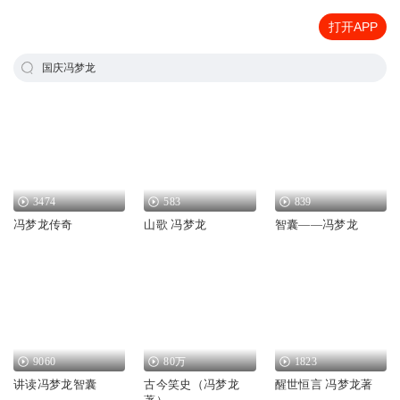
打开APP
国庆冯梦龙
3474
583
839
冯梦龙传奇
山歌 冯梦龙
智囊——冯梦龙
9060
80万
1823
讲读冯梦龙智囊
古今笑史（冯梦龙
醒世恒言 冯梦龙著