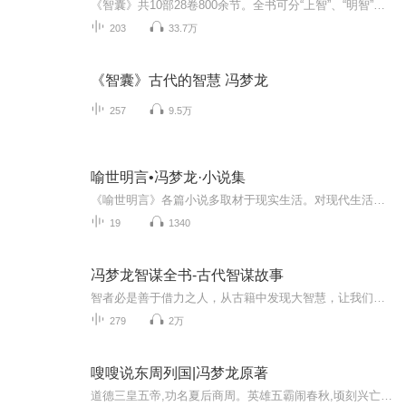
《智囊》共10部28卷800余节。全书可分“上智”、“明智”、“察智”、“胆智”、“捷智”、“术智”、“语智”、“兵智”、“闺智”、“杂智”等十大部和“见大”、“知微”、“得情”、“威克”、“委蛇”、“辩才”、“灵变”、“贤哲”、“不战”等二十...
203
33.7万
《智囊》古代的智慧 冯梦龙
257
9.5万
喻世明言•冯梦龙·小说集
《喻世明言》各篇小说多取材于现实生活。对现代生活亦有警醒作用，且语言精炼，优美。 主题涵盖爱情、婚姻、朋友情义等，展现了当其时的社会百态。 其中“金玉奴棒打薄情郎”谴责了负心男子对爱情的不忠；“蒋兴哥重会珍珠衫”描写了对失身妻子旧情难忘而...
19
1340
冯梦龙智谋全书-古代智谋故事
智者必是善于借力之人，从古籍中发现大智慧，让我们的人生更睿智！
279
2万
嗖嗖说东周列国|冯梦龙原著
道德三皇五帝,功名夏后商周。英雄五霸闹春秋,顷刻兴亡过手。青史几行名姓,北邙无数荒丘。前人田地后人收,说甚龙争虎斗。春秋五霸，战国七雄！为什么诸侯敢跟周王叫板！公侯伯子男，到底你强还是他豪横！明明是彬彬有礼的诸侯王臣，怎么又一个个你争我强打...