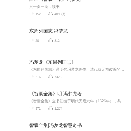
只一页一页，读书
152
409.7万
东周列国志 冯梦龙
20
812
冯梦龙《东周列国志》
《东周列国志》是明代冯梦龙创作、清代蔡元放改编的长篇历史演义小说，以春秋战国五百年历史为背景，通过108回宏大叙事，生动描绘了诸侯争霸、权谋纷争与人性百态。小说语言华丽流畅，情节跌宕起伏，既忠实于《左传》《史记》等史实，又融入艺术加工，塑造...
216
7426
《智囊全集》明.冯梦龙著
《智囊全集》全书初编于明代天启六年（1626年），共分上智、明智、察智、胆智、术智、捷智、语智、兵智、闺智、杂智十部共二十八个小类，是上起先秦、下迄明代的历代智囊故事集，辑录了一千多则小故事。书中所表现的人物，都在运用智慧和谋略创造历史。是...
371
1.2万
智囊全集|冯梦龙智慧奇书