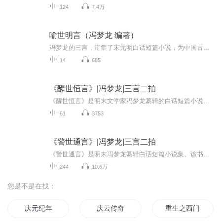
124
7.4万
喻世明言（冯梦龙 编著）
冯梦龙的三言，汇集了宋元明白话短篇小说，为中国古代小说宝库提供了一份珍贵的遗产。每天开口锻炼自己，勤耕不辍
14
685
《醒世恒言》|冯梦龙|三言二拍
《醒世恒言》是明末文学家冯梦龙纂辑的白话短篇小说集。该书始刊于明天启七年（1627年）。全书共四十则故事，题材来源丰富，大多来自民间传说、史传和唐、宋小说。大多数作品仍是婚姻恋爱这个主题。全书结构充实完整，描写细腻，人物形象鲜明，不同程度反...
61
3753
《警世通言》|冯梦龙|三言二拍
《警世通言》是明末冯梦龙纂辑白话短篇小说集。该书完成于明天启四年（1624年）。其题材或来自民间传说，或来自民间宗教宝卷和小说。故事描述的时代包括宋、元、明三代。该作品集中许多作品取材于下层人民的现实生活，表现了他们的思想感情。其中描写爱情...
244
10.6万
您是不是在找：
庆元纪年
庆云传奇
重生之西门庆