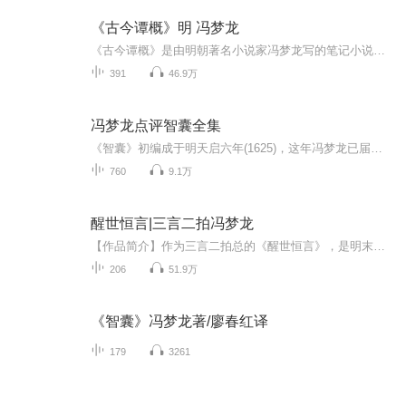
《古今谭概》明 冯梦龙
《古今谭概》是由明朝著名小说家冯梦龙写的笔记小说。内容大多是历代的典故，如著名的“州官放火”。本书是一部笑话集，也是一部幽默小品集，共分36部。作者冯梦龙从历代正史及野史笔记中搜集了大量可笑和有趣的故事，揭露社会丑恶现象及各种怪态、病态，...
391
46.9万
冯梦龙点评智囊全集
《智囊》初编成于明天启六年(1625)，这年冯梦龙已届天命之年，还正在各地以做馆塾先生过活，兼为书商编书以解无米之炊。此时也是奸党魏忠贤在朝中掌权，提督特务机关东厂，大兴冤狱，正红得发紫之际，是中国封建社会最黑暗的时期之一。冯梦龙编纂这部政治...
760
9.1万
醒世恒言|三言二拍冯梦龙
【作品简介】作为三言二拍总的《醒世恒言》，是明末冯梦龙纂辑的白话短篇笔记集。该书收录了宋、元以来话本、拟话本40篇。这些故事，风格各异，有来源于史传的，也有出于历代笔记、小说的，而最多最根本的源头，则直接来自民间传说的故事，来自社会的实际...
206
51.9万
《智囊》冯梦龙著/廖春红译
179
3261