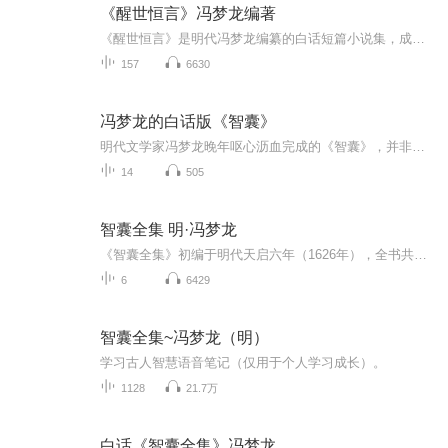
《醒世恒言》冯梦龙编著
《醒世恒言》是明代冯梦龙编纂的白话短篇小说集，成书于1627年，收录40篇故事，以爱情婚姻、社会批判和市井生活为主题。
157
6630
冯梦龙的白话版《智囊》
明代文学家冯梦龙晚年呕心沥血完成的《智囊》，并非传统意义上的理论专著，而是一部汇集先秦至明末的千余则智慧案例，被称为实践型智慧全书。它取材广博、并系统编排、深刻点评，跨越四百年时光，成为承载中华传统智慧的重要载体。一、从内容价值看：这是...
14
505
智囊全集 明·冯梦龙
《智囊全集》初编于明代天启六年（1626年），全书共收上起先秦、下迄明代的历代智囊故事1200余则，是一部中国人民智慧的创造史和实践史。书中所表现的人物，都在运用智慧和谋略创造历史。它既是一部反映古人巧妙运用聪明才智来排忧解难、克敌制胜的处世奇书，也是中国文化史上一部篇幅庞大的智谋锦囊。
6
6429
智囊全集~冯梦龙（明）
学习古人智慧语音笔记（仅用于个人学习成长）。
1128
21.7万
白话《智囊全集》冯梦龙