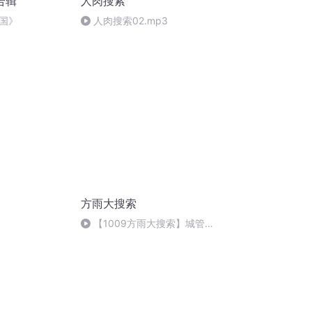
合辑
人肉搜索
国》
人肉搜索02.mp3
方雨大搜索
【1009方雨大搜索】城管故
事：职业很“红”，公共环境也要
爱护