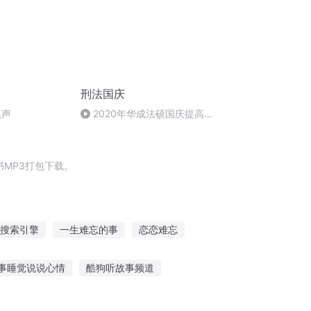
刑法国庆
尾声
2020年华成法硕国庆提高班
刑法陈 (26)
MP3打包下载。
搜索引擎
一生难忘的事
恋恋难忘
果关于爱情
收割季节
一人有庆
事睡觉说说心情
酷狗听故事频道
说故事怎么回复
听奇闻大案故事的感受