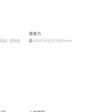
搜索力
四篇）贾朝君
20211203_071329.m4a