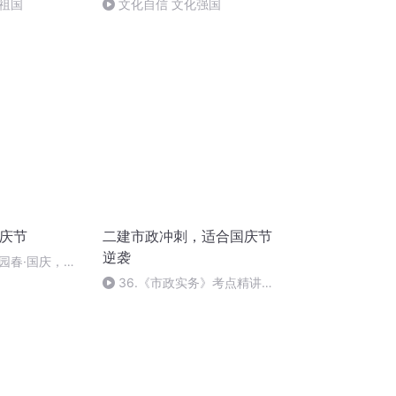
祖国
文化自信 文化强国
国庆节
二建市政冲刺，适合国庆节
逆袭
园春·国庆，朗
36.《市政实务》考点精讲第
36节课_2020926212025