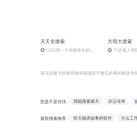
天天全搜索
方雨大搜索
1223用一个词形容你的
77岁老人用E
2020（上）
美术馆收录 | 
2017.12.07 
喜马拉雅为您推荐收搜索国庆节难忘的事的精选专
我能搜索诸天
庆云传奇
您是不是在找：
穿越之大庆帝国
最强搜索
听大姐讲故事的软件
什么工
最新搜索推荐：
异界超级搜索
淡忘的季节
听恐怖鬼故事连载
听老师的