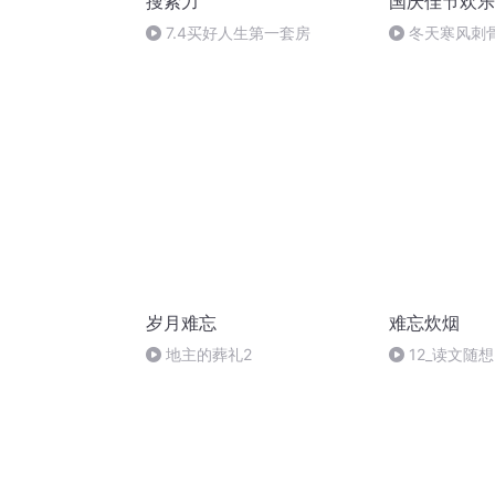
搜索力
国庆佳节欢乐
7.4买好人生第一套房
冬天寒风刺
暖的春天
岁月难忘
难忘炊烟
地主的葬礼2
12_读文随想