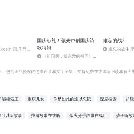
国庆献礼！领先声创国庆诗
难忘的战斗
歌特辑
xcel作画,作品被
难忘的战斗 
方雨大搜索
《祖国啊，我亲爱的祖国》温
星期四
婉
辑，包含正品授权的连播声音和文字全集，支持免费在线试听阅读和有声书
超能搜索王
重庆儿女
你是如此的难以忘记
深度搜索
超级
大庆皇太子
九九难忘
重生之搜索引擎
难忘的爱
搜索结
作可以听故事
找鬼故事在线听
烟火分手故事在线听
孩子听故
故事告诉孩子
父母听儿子讲故事有感
愿你故事有人听
听对方