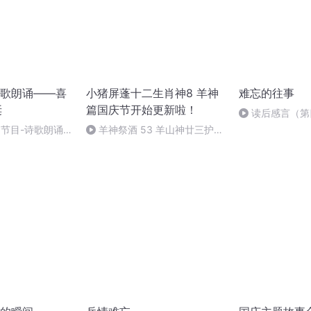
歌朗诵——喜
小猪屏蓬十二生肖神8 羊神
难忘的往事
诞
篇国庆节开始更新啦！
读后感言（第
别节目-诗歌朗诵-
羊神祭酒 53 羊山神廿三护祭
坛 敬天地白泽做祭酒（4）