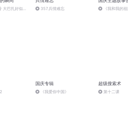
的瞬间
兵情难忘
国庆主题故事
骨 大巴扎好似温
357.兵情难忘
《我和我的祖
国庆专辑
超级搜索术
2
《我爱你中国》
第十二课