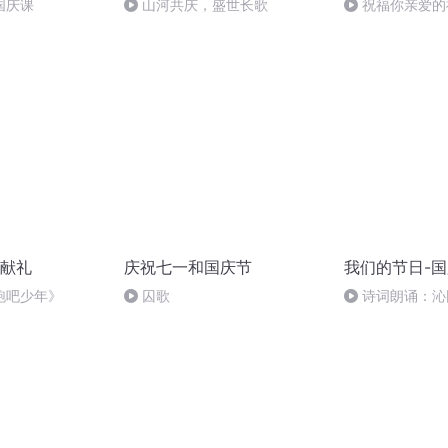
国庆课
山河共庆，盛世长歌
祝福你亲爱的
献礼
庆祝七一和国庆节
我们的节日-
跑吧少年》
囚歌
诗词朗诵：沁
读者：张继军