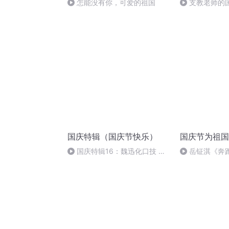
怎能没有你，可爱的祖国
支教老师的
国庆特辑（国庆节快乐）
国庆节为祖国
国庆特辑16：魏迅化口技 二
岳钲淇《奔
胡 东方红+一般唱法和原生态