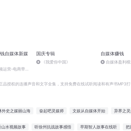
钱自媒体新媒
国庆专辑
自媒体赚钱
《我爱你中国》
自媒体盈利模
台的几种盈利模
视频运营-电商带货
正品授权的连播声音和文字全集，支持免费在线试听阅读和有声书MP3打
林外史之媒丽山海
奋起吧灵媒师
文娱从自媒体开始
异界之灵
重生自媒体之惜字如金
以梦为媒
重庆儿女
重生之娱乐传媒
听山水视频故事
听徐州抗战故事感悟
早期智人故事在线听
把