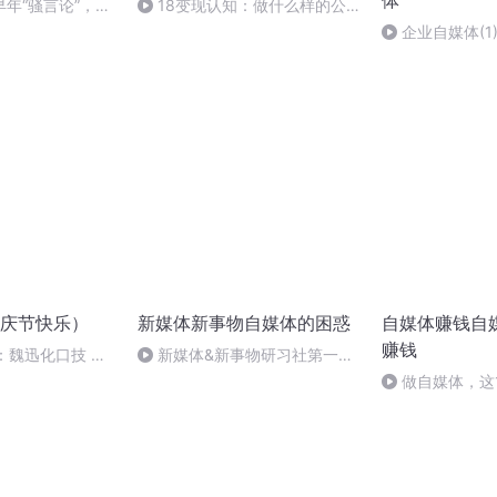
体
年“骚言论”，真
18变现认知：做什么样的公
黑自己的？
众号更容易赚钱？
企业自媒体(1)
体
庆节快乐）
新媒体新事物自媒体的困惑
自媒体赚钱自
赚钱
：魏迅化口技 二
新媒体&新事物研习社第一期
般唱法和原生态
自媒体的困惑和出路 高_29
做自媒体，这
不要入，小白必