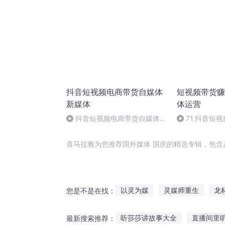
抖音短视频电商带货自媒体
短视频带货赚
新媒体
体运营
抖音短视频电商带货自媒体新
71.抖音短
媒体23抖音内容定位之如何进行
赚钱
竞品分析？
喜马拉雅为您推荐国外媒体 国庆的精选专辑，包含
以灵为媒
灵媒师重生
龙
您是不是在找：
穿越之大庆帝国
一人有庆
听莎莎讲故事大全
直播间里
最新搜索推荐：