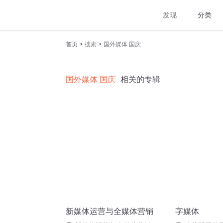
发现
分类
>
>
首页
搜索
国外媒体 国庆
国外媒体 国庆
相关的专辑
新媒体运营与全媒体营销
字媒体