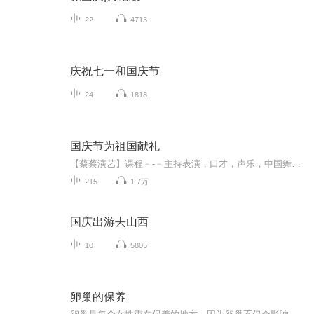
22
4713
庆祝七一和国庆节
24
1818
国庆节为祖国献礼
【蔡蔡演艺】课程﹣-﹣主持表演，口才，声乐，中国舞，民族舞。独特的小舞台，专业的录音棚，每一位同学都能成为优秀的小明星。独特的教学模式，轻松上课，快乐学习！知名主持人，舞蹈家，高级教师任职授课！江南总校：河沟街42号三楼 18545856430江北分校...
215
1.7万
国庆出游去山西
10
5805
卵巢的保养