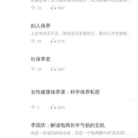
卵巢是每个女性重在保养的地方，因为卵巢不仅会影响正常生育，还可能会给女性朋友的身体健康带来其他的危害，聪明的女性都会这么去做，你知道吗？如果您有疑问，请关注女性健康媛馨 VX ⇒ （wangyu1478520）
19
3337
妇人保养
人皆有先天不足，唯有后天多愛自已，愛自己才有资格愛家人，在这里每周三、五有我们后愛古中医的李凤军教授给我们分享（古经典方），供一些有兴趣的中医爱好者们共同参考和研究，每天学习一点点中医科普知识，为自己和身边人的健康保驾护航。 让所以朋友都...
84
3776
社保养老
24
1027
女性健康保养课：科学保养私密
...
3
3264
李国庆：解读电商长年亏损的玄机
他是一名成功的创业者，也是一个电商圈中的“真性情”。他就是当当网创始人、CEO李国庆。优米网创始人王利芬深度对话李国庆，探求电商激烈竞争中的玄机和机遇，探究当当网的商业模式和发展前景，探寻李国庆曾经不为人知的创业苦旅与人格魅力。 课时1 解读电商长年亏损的玄机(21分钟) 课时2电商品类之争？李国庆不想说的秘密(12分钟) 课时3当当开拓服装市场的“三板斧”(16分钟) 课时4再谈美国上市“潜规则”的教训(23分钟) 课时5“不善交际”的李国庆(14分钟) 课时6首忆下海动机与创业心酸史(27分钟) 课时7再忆少年时代“苦出身”(11分钟) 课时8我的个人、商业与社会价值观(20分钟) 课时9畅想退休后的公益梦(10分钟)