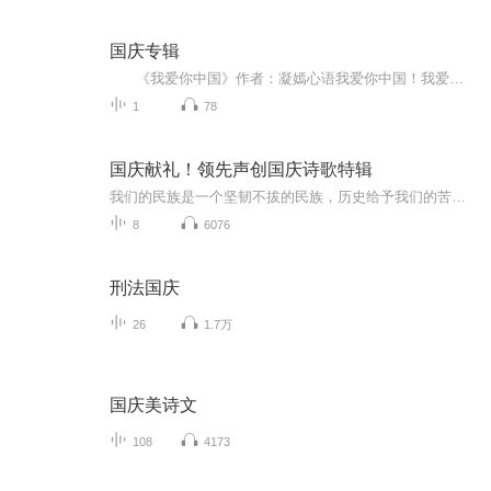
国庆专辑
《我爱你中国》作者：凝嫣心语我爱你中国！我爱你春天蓬勃的秧苗；我爱你秋日金黄的硕果。我爱你中国！我爱你青松气质，我爱你红梅品格！我爱你家乡的甜蔗好像乳汁滋润着我的心窝。我爱你中国，我要把最美的歌儿献给你，我的母亲我的祖国。我爱你中国，我爱...
1
78
国庆献礼！领先声创国庆诗歌特辑
我们的民族是一个坚韧不拔的民族，历史给予我们的苦难都变成了闪着金光的勋章！我们的国家是一个龙腾虎跃的国家，那条巨龙正以不可阻挡之势崛起于神奇的东方！------------------------------------------------值此祖国70周年华诞之际，领先声创以诗歌向祖国献礼！用我们的声音、用我们的热血、用我们的灵魂诵读经典爱国篇章，歌颂我们的祖国！永远繁荣富强！
8
6076
刑法国庆
26
1.7万
国庆美诗文
108
4173