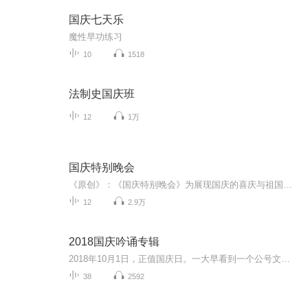
国庆七天乐
魔性早功练习
10
1518
法制史国庆班
12
1万
国庆特别晚会
《原创》：《国庆特别晚会》为展现国庆的喜庆与祖国的深情我将以具体的场景切入从清晨升旗的庄严到街头巷尾的欢庆到历史与当下的交融，用优美的笔触传递对祖国的热爱与自豪！用诗歌和情感美文形式，歌颂祖国的繁荣富强，祝人民幸福安康！
12
2.9万
2018国庆吟诵专辑
2018年10月1日，正值国庆日。一大早看到一个公号文章，正是文天祥的《己卯十月一日至燕越五日罹狴犴有感而赋》。当然，彼十一非当今的十一。不过数字的巧合还是让人感触，今天拿来读一读，体味一番历史英杰的民族情怀，恰也当时。 根据诗题来看，这组诗是写于十月一日至十月五日之间，是文天祥被俘之后所作，这些诗作不仅有凛凛正气，更也能看的到他百端交集的复杂情感。另一首于右任先生的《望大陆》，微信公号有称《望乡》，一句“山之上国之殇”荡气回肠，一并兴起拿来读了一读。仓促间多有瑕疵...
38
2592