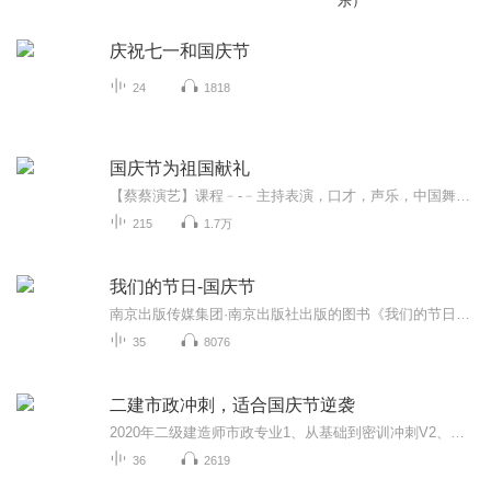
乐）
庆祝七一和国庆节
24
1818
国庆节为祖国献礼
【蔡蔡演艺】课程﹣-﹣主持表演，口才，声乐，中国舞，民族舞。独特的小舞台，专业的录音棚，每一位同学都能成为优秀的小明星。独特的教学模式，轻松上课，快乐学习！知名主持人，舞蹈家，高级教师任职授课！江南总校：河沟街42号三楼 18545856430江北分校...
215
1.7万
我们的节日-国庆节
南京出版传媒集团·南京出版社出版的图书《我们的节日》通过对中国节日文化和节日意义进行深度的挖掘，面向青少年群体构建独具特色的栏目内容，以此丰富春节、元宵节、清明节、端午节、七夕节、中秋节、重阳节等传统节日；六一节、教师节、国庆节等新兴节日的文化内涵和表现形式。促进青少年形成新的节日习俗，提升节日仪式感、认同感。音频作品由金陵朗读者联盟志愿者朗诵，南京音像出版社、金陵图书馆联合制作。
35
8076
二建市政冲刺，适合国庆节逆袭
2020年二级建造师市政专业1、从基础到密训冲刺V2、从精华课程到超压密押V3、0基础同步更新v4、持续更新到2020年考试V5、只要你跟着学让你一次稳拿证V6、渠道超压压题，超压三页纸等独家绝密压题!
36
2619