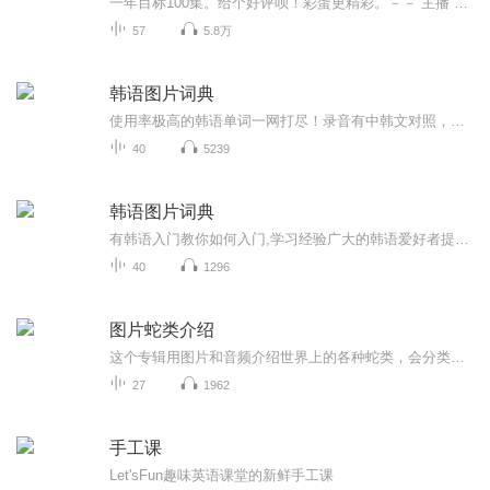
一年目标100集。给个好评呗！彩蛋更精彩。－－ 主播 贝瑞吖也叫逆光小爱
57
5.8万
韩语图片词典
使用率极高的韩语单词一网打尽！录音有中韩文对照，方便同学们在路上收听磨耳朵！更多韩语学习的内容，欢迎关注订阅“韩语助手FM” ：）
40
5239
韩语图片词典
有韩语入门教你如何入门,学习经验广大的韩语爱好者提供自己学习的心得体会;韩语词汇包含各类词汇满足你各个方面的需求;韩语阅读:韩国古今各种书籍、童话、谚语等的阅读;韩语...
40
1296
图片蛇类介绍
这个专辑用图片和音频介绍世界上的各种蛇类，会分类别介绍，如有错误欢迎指正。
27
1962
手工课
Let'sFun趣味英语课堂的新鲜手工课