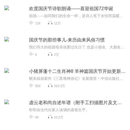
欢度国庆节诗歌朗诵——喜迎祖国72华诞
祖国——如同我们的生命一样，是诗人笔下永恒而温暖的主题。在祖国72周年华诞来临之际，特创建这个诗歌朗诵专辑，诵读经典爱国篇章，和大家一起歌颂祖国，向国庆的献礼！祝愿伟大的祖国繁荣富强，祝愿大家国庆节快乐，度过平安快乐的黄金周假期！
116
11万
国庆节的那些事儿-来历由来风俗习惯
我们伟大的祖国母亲就要过生日了,也是小朋友、大朋友们最喜欢的“国庆小长假”或说“黄金周”还有说”国庆7天乐”的，说法真是不一而足。那么“国庆节”是怎么来的？自古以来国庆节怎么庆贺？新中国国庆节的来历，以及新中国国庆节的庆贺方式又有哪些呢？ ...
6
2万
小猪屏蓬十二生肖神8 羊神篇国庆节开始更新啦！
晓东叔叔新作《三星堆神游记》全新面世！中信出版社出版！京东当当淘宝均有售！点蓝色字收听——《小猪屏蓬爆笑日记2024》《小猪屏蓬爆笑日记2》《小猪屏蓬爆笑日记1》让你笑得喘不上气！《我进故宫当富翁——小猪屏蓬故宫财商笔记》教你成为大富翁！《小...
550
315.3万
虚云老和尚自述年谱（附手工扫描图片及文稿）
听听由当代出家人读诵的虚老生平。
65
10.2万