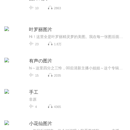
10
2863
叶罗丽图片
Hi！这里全是叶罗丽精灵梦的美图。我在每一张图后面都给大家留了点时间让大家把喜欢的图保存下来。如果你觉得这个图不太清晰，你可以私信找我要原图哦！
23
1.8万
有声の图片
hi～这里四分之三怜，00后清新主播小姐姐～这个专辑是由四分之三怜与微笑小熊工作室合作出版，由于都是千怜的工作室，所以质量保障十分，如果您恶意差评，说明您眼睛要么是x了，要么就是您道德有问题～好啦，也当作是千怜500粉丝的福利专辑叭别对我说我喜欢你你廉价的喜欢抵不上夏天的一根雪糕
15
2035
手工
非原
4
4365
小花仙图片