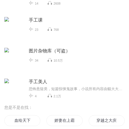
14
2608
手工课
23
768
图片杂物库（可盗）
34
10.5万
手工美人
恐怖悬疑类，短篇惊悚鬼故事，小说所有内容由貓大大独自录制完成。
4
2.1万
您是不是在找：
血绘天下
娇妻在上霸道老公请节制
穿越之大庆帝国