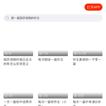
打开APP
搜一篇国庆假期的作文
61
734
31.2万
国庆假期对独立自主
每天朗读一篇作文
作文素材的一千零一
的有怎么安排意义
篇
8万
2万
43万
一天一篇初中优秀作
每日一篇听作文（小
每天一篇中考满分作