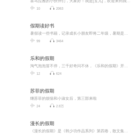
喜马拉雅的小伙伴们，大家好！我是[宝儿]，欢迎来到我的作文分享小天地。在这里，我会每天为大家带来一篇精心创作的作文。这些作文都是我用心书写的成果，有生活中的趣事、有对大自然的感悟、有对身边人的赞美。我希望通过我的分享，能让更多的小伙伴爱上...
10
2063
假期读好书
暑假读一些书籍，记录成长小朋友即将二年级，暑期是阅读的黄金期。老师要求孩子继续用朗读的方式进行阅读，逐渐克服错字漏字多字等不良阅读习惯。那么我们索性将每天的阅读内容系统化以音频的形式进行保存，将孩子的成长记录。每则内容都是第一次通读，不...
99
3464
乐和的假期
淘气泡泡冒不停，三千好奇问不休，《乐和的假期》开始咯！快来跟着乐和一起，国学池里打滚，故事屋中做梦，滑滑梯上品尝科学芝士吧！
12
624
苏菲的假期
继苏菲的烦恼和小淑女后，第三部来啦
24
2.8万
漫长的假期
《漫长的假期》是《韩少功作品系列》第四卷，散文集。四十五篇散文，分为“远方”、“留痕”、“背影”三部分。《走亲戚》获1996年度福建文学奖。《笑的遗产》获1992年度《中国作家》散文奖。