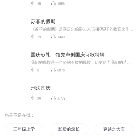
45
1558
苏菲的假期
《苏菲的假期》是塞居尔伯爵夫人“苏菲系列”的收官之作，讲述了苏菲、玛格丽特、卡米耶等“小淑女”和保罗、让、莱昂等“小绅士”在暑假里发生的种种。在这个悠长假期里，男孩和女孩们一起学习、玩耍、冒险，共同体验了重逢的喜悦和离别的悲伤，上演了一...
29
1449
国庆献礼！领先声创国庆诗歌特辑
我们的民族是一个坚韧不拔的民族，历史给予我们的苦难都变成了闪着金光的勋章！我们的国家是一个龙腾虎跃的国家，那条巨龙正以不可阻挡之势崛起于神奇的东方！------------------------------------------------值此祖国70周年华诞之际，领先声创以诗歌向祖国献礼！用我们的声音、用我们的热血、用我们的灵魂诵读经典爱国篇章，歌颂我们的祖国！永远繁荣富强！
8
6076
刑法国庆
26
1.7万
您是不是在找：
三年级上学期作文
影后的悠长假期
穿越之大庆帝国