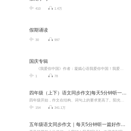
410
1.4万
假期诵读
30
997
国庆专辑
《我爱你中国》作者：凝嫣心语我爱你中国！我爱你春天蓬勃的秧苗；我爱你秋日金黄的硕果。我爱你中国！我爱你青松气质，我爱你红梅品格！我爱你家乡的甜蔗好像乳汁滋润着我的心窝。我爱你中国，我要把最美的歌儿献给你，我的母亲我的祖国。我爱你中国，我爱...
1
78
四年级（上下）语文同步作文|每天5分钟听一篇好作文
四年级开始，作文在结构、词句上的要求更高了。阳光同学出品，同步作文小达人，与课本作文要求同步练习，给孩子们一些范文参考，打开孩子们的思路。让孩子们脑洞大开，下笔如有神助。
154
341.1万
五年级语文同步作文｜每天5分钟听一篇好作文（人教版