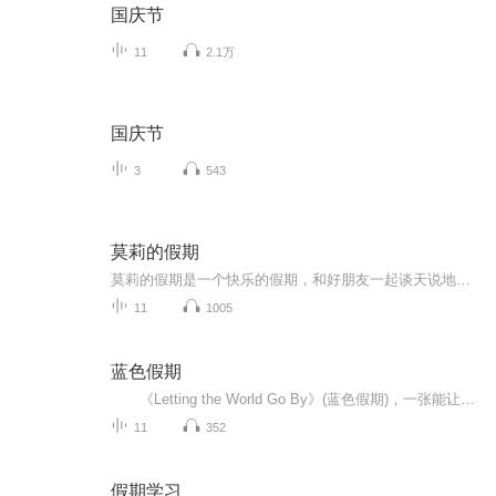
国庆节
11
2.1万
国庆节
3
543
莫莉的假期
莫莉的假期是一个快乐的假期，和好朋友一起谈天说地，一起进行一次华丽的冒险，一起去偶像的书店打工……可是，这个暑假与以前又有点不同，感觉大家一下子都长大了，有了这样那样的烦恼和秘密。妈妈的爱有时会觉得是种甜蜜的负担，与好朋友的相处彼此温暖又彼此伤害，心里藏着一个关于男孩子的秘密……看来，没有烦恼的成长，那是到不了的彼岸……
11
1005
蓝色假期
《Letting the World Go By》(蓝色假期)，一张能让你心境平和，怡情悦性的发烧美乐，由世界著名的发烧名厂Real Music录制，多位新纪元音乐名家：钢琴家Kevin Kern，Danny Wright，Berward Koch，吉他手Govi，竖琴家Hilary Stagg等，倾情演奏十一首醉人...
11
352
假期学习