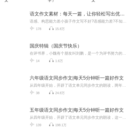
文
学）
文
语文作文素材：每天一篇，让你轻松写出优秀作文
语感、构思能力差小孩子作文写不好?语感能力差?不知道这样构思，不知道这样能写出满分作文。对写作一知半解有太多的家长被这些问题困扰?向语文老师请教，而许多语文老师自己也不写文章,对写作-知半解，被同样的问题困扰。没有名师指导，逻辑不清写作有很多...
178
15.8万
国庆特辑（国庆节快乐）
在评书界，小魏有个朋友叫刘鹏，是一个为评书努力的小伙子。在2021年国庆期间，他想弄个特辑，便烦劳我给他录个爱国题材的评书小段儿。这种事情，不是特殊情况，小魏一般不会拒绝，也就给其录了一个《鲁迅踢鬼》，等他传完，我再传到我的专辑里。另外，小...
14
1.6万
六年级语文同步作文|每天5分钟听一篇好作文
从四年级开始，开辟了语文单元同步作文的朗读，两年来收获的鼓励和粉丝超乎我的想象，谢谢大家的支持。六年级默默将继续努力为大家朗读单元作文。作文素材来自，阳光同学出品，《同步作文小达人》这本书，书中除了典型例文外，还有优秀范文点评赏析以及单...
38
24.8万
五年级语文同步作文|每天5分钟听一篇好作文
从四年级开始，开辟了语文单元同步作文的朗读，这一年收获的鼓励和粉丝超乎我的想象，谢谢大家的支持。五年级默默将继续努力为大家朗读单元作文。作文素材来自，阳光同学出品，《同步作文小达人》这本书，书中除了典型例文外，还有优秀范文点评赏析以及单...
139
198.1万