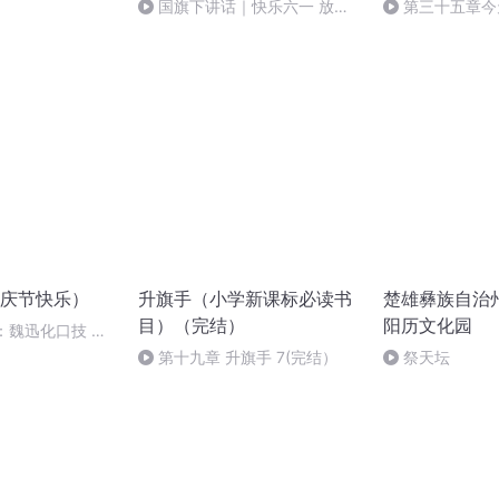
国旗下讲话｜快乐六一 放飞
第三十五章今
梦想（王吉群）
庆节快乐）
升旗手（小学新课标必读书
楚雄彝族自治
目）（完结）
阳历文化园
：魏迅化口技 二
般唱法和原生态
第十九章 升旗手 7(完结）
祭天坛