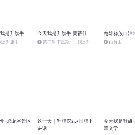
我是升旗手
今天我是升旗手 黄蓓佳
楚雄彝族自治
我是升旗手
第二章 下星期一，我是升旗
白竹山
手
州-恐龙谷景区
这一天｜升旗仪式•国旗下
今天我是升旗
讲话
童文学