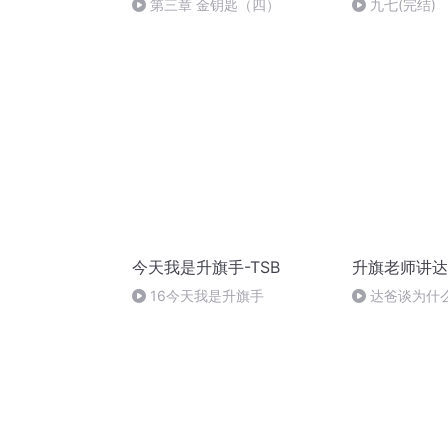
第三章 金钥匙（四）
九七(完结)
今天我是升旗手-TSB
升旗老师讲达
16今天我是升旗手
达爸谈为什