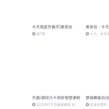
今天我是升旗手|黄蓓佳
黄蓓佳：今天
第7章
十六、今天
升旗/易经六十四卦智慧课程
楚雄彝族自治
20220513 升旗老师讲 社会
恐龙谷景区