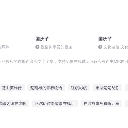
国庆节
国庆节
国庆课
祝福你亲爱的祖国
文化自信 文
正品授权的连播声音和文字全集，支持免费在线试听阅读和有声书MP3打
楚山英雄传
楚南雄的青春物语
红旗彩旗
末世楚楚见你
皇旗
楚汉之雄
嘉庆皇帝
天楚雄风
太阳旗下
庆云传
罪恶之源在线听
阿尔诺传奇故事在线听
在线故事免费听儿童
听故事问答
我喜欢听故事作文开头
小徒道教听鬼故事
听丁波