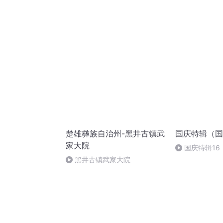
是等级森严的，怎么理解呢
楚雄彝族自治州-黑井古镇武
国庆特辑（国
家大院
国庆特辑16
胡 东方红+一
黑井古镇武家大院