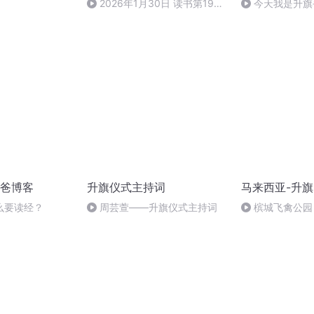
2026年1月30日 读书第1977
今天我是升旗
天
爸博客
升旗仪式主持词
马来西亚-升
么要读经？
周芸萱——升旗仪式主持词
槟城飞禽公园