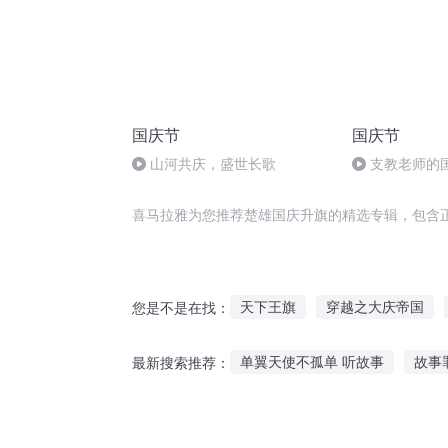
国庆节
国庆节
山河共庆，盛世长歌
支教老师的
喜马拉雅为您推荐楚雄国庆升旗的精选专辑，包含
天下王旗
穿越之大庆帝国
您是不是在找：
重庆儿女
中华龙旗
不落
单翼天使不孤单 听故事
故事
最新搜索推荐：
扳手阿宝故事在线听
幼儿园