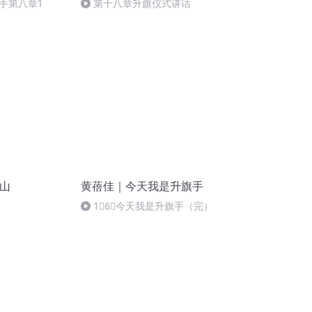
手第八章1
第十八章升旗仪式讲话
旗山
黄蓓佳｜今天我是升旗手
1⃣️6⃣️今天我是升旗手（完）