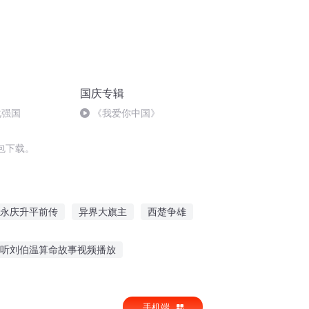
国庆专辑
化强国
《我爱你中国》
包下载。
永庆升平前传
异界大旗主
西楚争雄
奇
楚汉英雄传
一人有庆
星海战旗
听刘伯温算命故事视频播放
讲故事
讲故事给你听网名
手机端