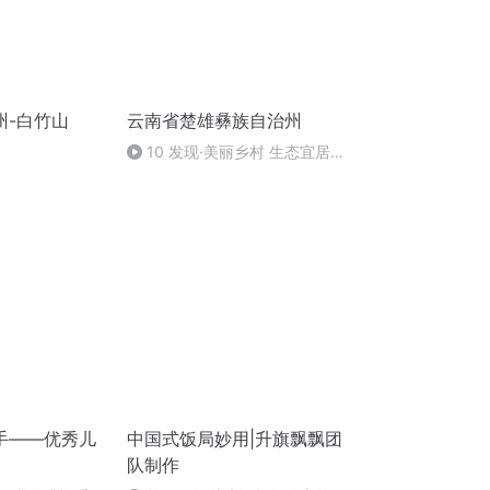
州-白竹山
云南省楚雄彝族自治州
10 发现·美丽乡村 生态宜居展
示乡村美景新画卷
手——优秀儿
中国式饭局妙用|升旗飘飘团
队制作