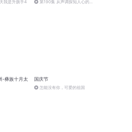
天我是升旗手4
第190集 从声调探知人心的
深度
州-彝族十月太
国庆节
怎能没有你，可爱的祖国