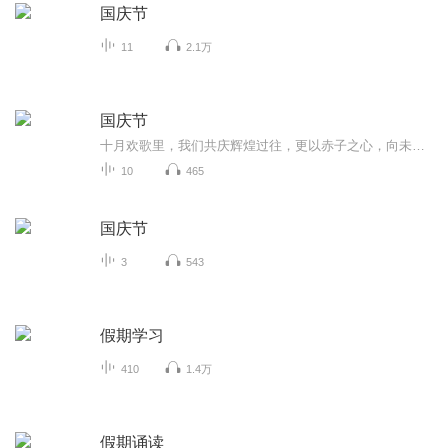
国庆节
11
2.1万
国庆节
十月欢歌里，我们共庆辉煌过往，更以赤子之心，向未来书写滚烫的誓言——这盛世，值得我们以热爱相拥。
10
465
国庆节
3
543
假期学习
410
1.4万
假期诵读