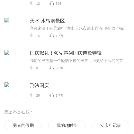
12
624
天水-水帘洞景区
音频来源于链景旅行 地址 天水市武山县洛门镇 票价描述 成人票30元/人 儿童票15元/人 观光车（往返）票10元/人其他优惠：1、持学生证、60---70岁老年证、儿童身高1.1米——1.4米人员享受半价优惠。2、持军人证、导游证、残疾证、70岁以上老年证、身高1.1米...
15
1.7万
国庆献礼！领先声创国庆诗歌特辑
我们的民族是一个坚韧不拔的民族，历史给予我们的苦难都变成了闪着金光的勋章！我们的国家是一个龙腾虎跃的国家，那条巨龙正以不可阻挡之势崛起于神奇的东方！------------------------------------------------值此祖国70周年华诞之际，领先声创以诗歌向祖国献礼！用我们的声音、用我们的热血、用我们的灵魂诵读经典爱国篇章，歌颂我们的祖国！永远繁荣富强！
8
6076
刑法国庆
26
1.7万
您是不是在找：
勇者的假期
我的超时空假期
安庆年记事