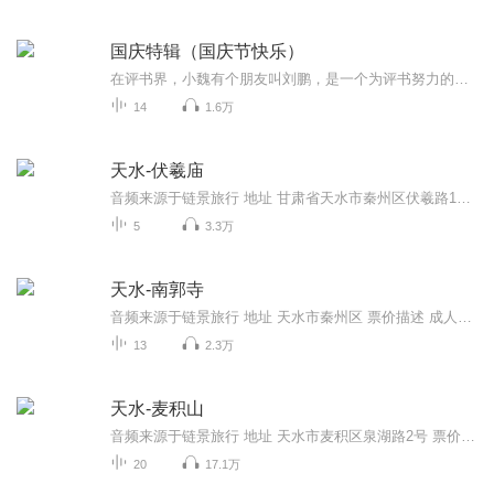
国庆特辑（国庆节快乐）
在评书界，小魏有个朋友叫刘鹏，是一个为评书努力的小伙子。在2021年国庆期间，他想弄个特辑，便烦劳我给他录个爱国题材的评书小段儿。这种事情，不是特殊情况，小魏一般不会拒绝，也就给其录了一个《鲁迅踢鬼》，等他传完，我再传到我的专辑里。另外，小...
14
1.6万
天水-伏羲庙
音频来源于链景旅行 地址 甘肃省天水市秦州区伏羲路110号 票价描述 暂无 开放时间 08:00--17:30 乘车信息 途径公交车：21路; 22路
5
3.3万
天水-南郭寺
音频来源于链景旅行 地址 天水市秦州区 票价描述 成人票：20元儿童票：0元其他优惠：1.儿童:1.2m以下免票。 2.学生、老人（60周岁以上）持学生证或老年证买票半价。 3.军人、记者、导游持军残证、市级以上记者证、国导证入园免票。 开放时间 成人票：20元...
13
2.3万
天水-麦积山
音频来源于链景旅行 地址 天水市麦积区泉湖路2号 票价描述 暂无 开放时间 8:30-16:30 乘车信息 暂无
20
17.1万