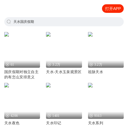
打开APP
天水国庆假期
61
3.2万
3.2万
国庆假期对独立自主
天水-天水玉泉观景区
祖脉天水
的有怎么安排意义
4206
1401
9163
天水夜色
天水印记
天水系列