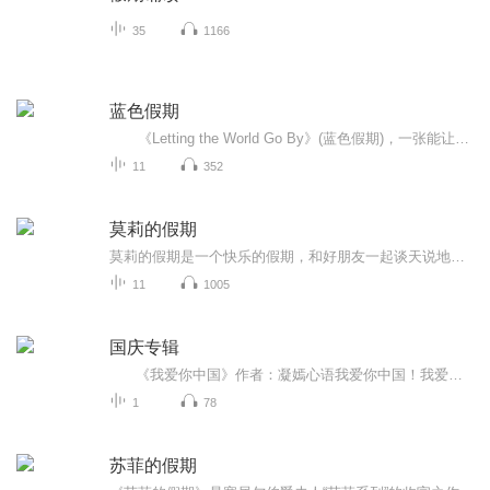
35
1166
蓝色假期
《Letting the World Go By》(蓝色假期)，一张能让你心境平和，怡情悦性的发烧美乐，由世界著名的发烧名厂Real Music录制，多位新纪元音乐名家：钢琴家Kevin Kern，Danny Wright，Berward Koch，吉他手Govi，竖琴家Hilary Stagg等，倾情演奏十一首醉人...
11
352
莫莉的假期
莫莉的假期是一个快乐的假期，和好朋友一起谈天说地，一起进行一次华丽的冒险，一起去偶像的书店打工……可是，这个暑假与以前又有点不同，感觉大家一下子都长大了，有了这样那样的烦恼和秘密。妈妈的爱有时会觉得是种甜蜜的负担，与好朋友的相处彼此温暖又彼此伤害，心里藏着一个关于男孩子的秘密……看来，没有烦恼的成长，那是到不了的彼岸……
11
1005
国庆专辑
《我爱你中国》作者：凝嫣心语我爱你中国！我爱你春天蓬勃的秧苗；我爱你秋日金黄的硕果。我爱你中国！我爱你青松气质，我爱你红梅品格！我爱你家乡的甜蔗好像乳汁滋润着我的心窝。我爱你中国，我要把最美的歌儿献给你，我的母亲我的祖国。我爱你中国，我爱...
1
78
苏菲的假期