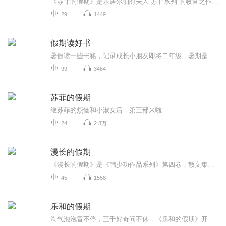
《苏菲的假期》是塞居尔伯爵夫人“苏菲系列”的收官之作，讲述了苏菲、玛格丽特、卡米耶等“小淑女”和保罗、让、莱昂等“小绅士”在暑假里发生的种种。在这个悠长假期里，男孩和女孩们一起学习、玩耍、冒险，共同体验了重逢的喜悦和离别的悲伤，上演了一...
29
1449
假期读好书
暑假读一些书籍，记录成长小朋友即将二年级，暑期是阅读的黄金期。老师要求孩子继续用朗读的方式进行阅读，逐渐克服错字漏字多字等不良阅读习惯。那么我们索性将每天的阅读内容系统化以音频的形式进行保存，将孩子的成长记录。每则内容都是第一次通读，不...
99
3464
苏菲的假期
继苏菲的烦恼和小淑女后，第三部来啦
24
2.8万
漫长的假期
《漫长的假期》是《韩少功作品系列》第四卷，散文集。四十五篇散文，分为“远方”、“留痕”、“背影”三部分。《走亲戚》获1996年度福建文学奖。《笑的遗产》获1992年度《中国作家》散文奖。
45
1558
乐和的假期
淘气泡泡冒不停，三千好奇问不休，《乐和的假期》开始咯！快来跟着乐和一起，国学池里打滚，故事屋中做梦，滑滑梯上品尝科学芝士吧！