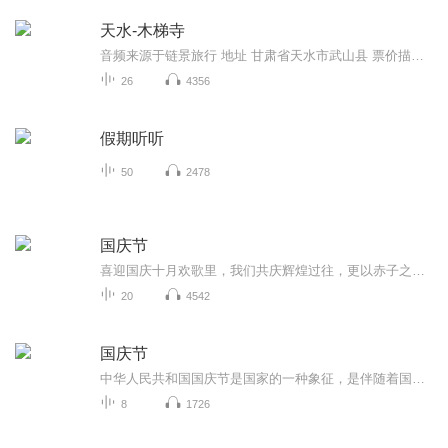
天水-木梯寺
音频来源于链景旅行 地址 甘肃省天水市武山县 票价描述 开放时间 乘车信息
26
4356
假期听听
50
2478
国庆节
喜迎国庆十月欢歌里，我们共庆辉煌过往，更以赤子之心，向未来书写滚烫的誓言——这盛世，值得我们以热爱相拥。
20
4542
国庆节
中华人民共和国国庆节是国家的一种象征，是伴随着国家的出现而出现的。让我们用诗歌朗诵歌颂祖国的繁荣富强，国泰民安。
8
1726