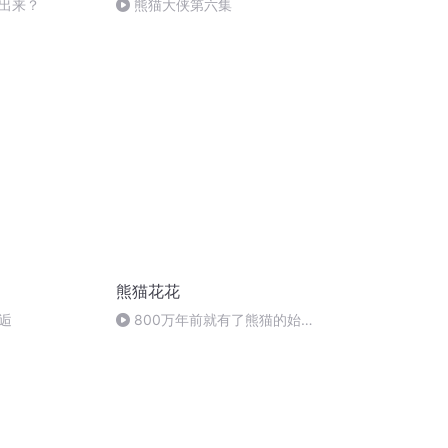
出来？
熊猫大侠第六集
熊猫花花
逅
800万年前就有了熊猫的始祖
哦！（结束篇）