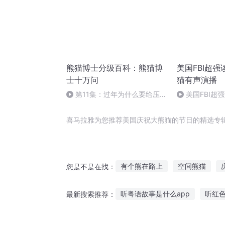
熊猫博士分级百科：熊猫博
美国FBI超强
士十万问
猫有声演播
第11集：过年为什么要给压岁
美国FBI超强
钱
喜马拉雅为您推荐美国庆祝大熊猫的节日的精选专
有个熊在路上
空间熊猫
您是不是在找：
重生之熊猫修仙记
熊猫之子
听粤语故事是什么app
听红
最新搜索推荐：
一人有庆
斗罗之熊帝
永劫无间背景故事在哪听
龙