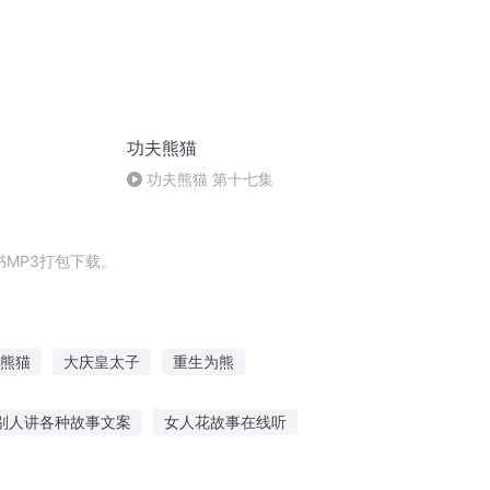
功夫熊猫
功夫熊猫 第十七集
MP3打包下载。
熊猫
大庆皇太子
重生为熊
庆帝国
我的真命小熊
重庆儿女
别人讲各种故事文案
女人花故事在线听
员讲故事
直播听鬼故事小片段