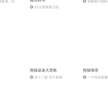
猫百科书
猫基地（4）
酒量能不能练
33大熊猫保卫战
熊猫滚滚大营救
熊猫堆塔
第十二篇 母子相逢
一个场浪漫邂