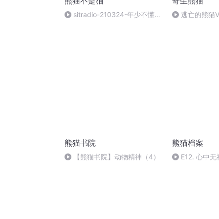
熊猫不是猫
寄生熊猫
sitradio-210324-年少不懂吕
逃亡的熊猫V
太后，读懂已是伤心人
衫了呀？
熊猫书院
熊猫档案
【熊猫书院】动物精神（4）
E12. 心
水泥坟冢案