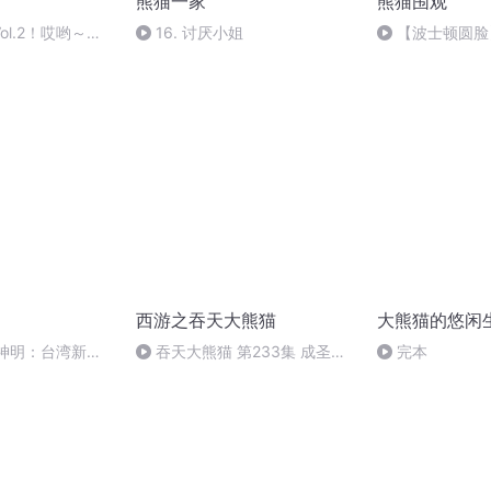
熊猫一家
熊猫围观
ol.2！哎哟～撞
16. 讨厌小姐
【波士顿圆脸】2
无声 这个世界太
西游之吞天大熊猫
大熊猫的悠闲
中无神明：台湾新北
吞天大熊猫 第233集 成圣
完本
（完）