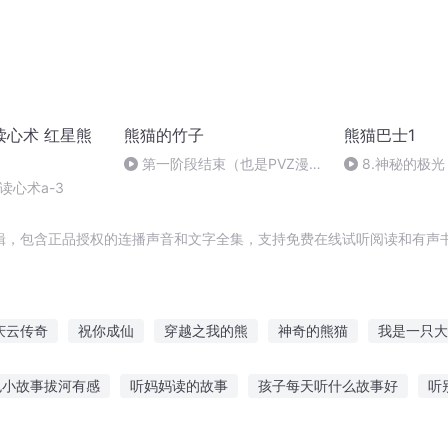
读心术 红星熊
熊猫的竹子
熊猫巴士1
第一阶段结束（也是PVZ漫画
8.神秘的极光
准备进步的阶段，只能说抱歉
读心术a-3
了)
辑，包含正品授权的连播声音和文字全集，支持免费在线试听阅读和有声书
庆云传奇
祝你成仙
穿越之我的熊
神奇的熊猫
我是一只大
我是祝二狗
明日祝词
白熊转生
穿越我的熊
穿越之大
色小故事拔河有感
听妈妈读的故事
孩子每天听什么故事好
听
珠原版故事在线听
息屏听抗日故事
听歌猜故事在线听
听辅导