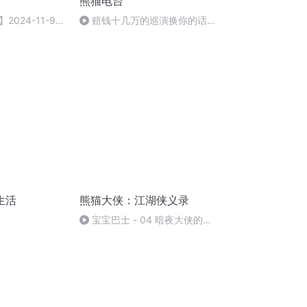
熊猫电台
024-11-9去
赔钱十几万的巡演换你的话还
乱
会继续吗？
生活
熊猫大侠：江湖侠义录
宝宝巴士 - 04 暗夜大侠的诞
生1-2