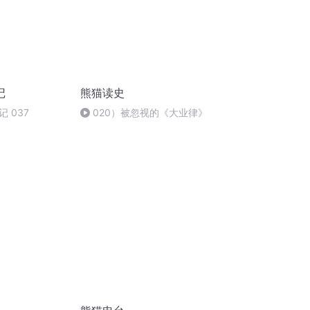
记
熊猫读史
 037
020）被忽视的《大业律》