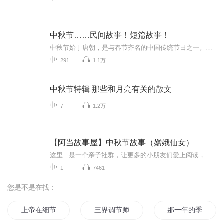
中秋节……民间故事！短篇故事！
中秋节始于唐朝，是与春节齐名的中国传统节日之一。中秋节自古便有祭月、赏月、拜月、吃月饼、赏桂花、饮桂花酒等习俗，为寄托思念故乡、思念亲人之情，以月之圆，兆人之团圆。流传至今，经久不息。民间故事！少儿读物！健康养生！
291
1.1万
中秋节特辑 那些和月亮有关的散文
7
1.2万
【阿当故事屋】中秋节故事（嫦娥仙女）
这里 是一个亲子社群，让更多的小朋友们爱上阅读，享受每天的亲子阅读时光！阿当妈妈 会定时发送经典儿童故事音频及育儿精华文章，阿当妈妈通过自己动听的声音来给小朋友们诵读经典绘本故事，用声音传递对孩子们生命教育的意义。 ...
1
7461
您是不是在找：
上帝在细节里
三界调节师
那一年的季节