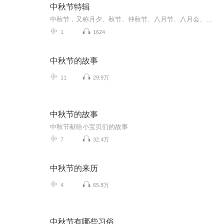
中秋节特辑
中秋节，又称月夕、秋节、仲秋节、八月节、八月会、追月节、玩月节、拜月节、女儿节或团圆节，是流行于中国众多民族与汉字文化圈诸国的传统文化节日，时在农历八月十五；因其恰值三秋之半，故名，也有些地方将中秋节定在八月十六。[1-2] 中秋节始于唐朝...
1
1624
中秋节的故事
11
29.9万
中秋节的故事
中秋节献给小宝贝们的故事
7
32.4万
中秋节的来历
4
65.8万
中秋节有哪些习俗