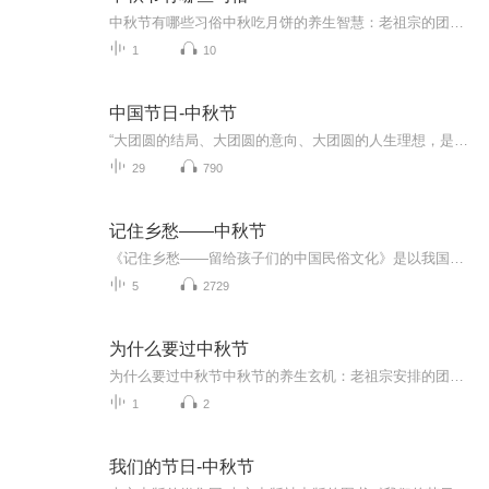
中秋节有哪些习俗中秋吃月饼的养生智慧：老祖宗的团圆密码全藏在这张饼里 （开篇先抛个灵魂拷问）您有没有想过，为什么中秋节非得跟月饼死磕？就像现代人追剧必须配奶茶，古人赏月手里不攥块月饼就跟缺了充电宝似的浑身不自在。今天咱们就扒一扒这块油...
1
10
中国节日-中秋节
“大团圆的结局、大团圆的意向、大团圆的人生理想，是中国文化的情结……”正因为圆满的月亮，与人间情感生活有了这样密不可分的联系，我们的诗人才会发出“月是故乡明”的感慨。在一年的时序中，中秋节所在的是秋季中期，天气不冷不热，白昼与夜晚均等，...
29
790
记住乡愁——中秋节
《记住乡愁——留给孩子们的中国民俗文化》是以我国民俗事象的精彩节点为圆心，广泛地辐射民俗生活的方方面面，资料翔实、梳理系统，具有很高的文化史料价值和现实意义，对于长期忽视生活中的优秀传统文化活态传承的倾向是一种矫正。...
5
2729
为什么要过中秋节
为什么要过中秋节中秋节的养生玄机：老祖宗安排的团圆节，暗藏多少健康密码？ 朋友，你有没有发现，中秋节就像被设置在年度日程表上的一个强制“系统更新”？平时工作群里静如死水，这天突然集体复活，连失联十年的前同事都能蹦出来发句“中秋快乐”。...
1
2
我们的节日-中秋节