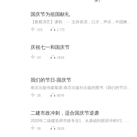
乐）
国庆节为祖国献礼
【蔡蔡演艺】课程﹣-﹣主持表演，口才，声乐，中国舞，民族舞。独特的小舞台，专业的录音棚，每一位同学都能成为优秀的小明星。独特的教学模式，轻松上课，快乐学习！知名主持人，舞蹈家，高级教师任职授课！江南总校：河沟街42号三楼 18545856430江北分校...
215
1.7万
庆祝七一和国庆节
24
1818
我们的节日-国庆节
南京出版传媒集团·南京出版社出版的图书《我们的节日》通过对中国节日文化和节日意义进行深度的挖掘，面向青少年群体构建独具特色的栏目内容，以此丰富春节、元宵节、清明节、端午节、七夕节、中秋节、重阳节等传统节日；六一节、教师节、国庆节等新兴节日的文化内涵和表现形式。促进青少年形成新的节日习俗，提升节日仪式感、认同感。音频作品由金陵朗读者联盟志愿者朗诵，南京音像出版社、金陵图书馆联合制作。
35
8076
二建市政冲刺，适合国庆节逆袭
2020年二级建造师市政专业1、从基础到密训冲刺V2、从精华课程到超压密押V3、0基础同步更新v4、持续更新到2020年考试V5、只要你跟着学让你一次稳拿证V6、渠道超压压题，超压三页纸等独家绝密压题!
36
2619