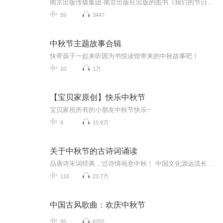
南京出版传媒集团·南京出版社出版的图书《我们的节日》通过对中国节日文化和节日意义进行深度的挖掘，面向青少年群体构建独具特色的栏目内容，以此丰富春节、元宵节、清明节、端午节、七夕节、中秋节、重阳节等传统节日；六一节、教师节、国庆节等新兴节日的文化内涵和表现形式。促进青少年形成新的节日习俗，提升节日仪式感、认同感。音频作品由金陵朗读者联盟志愿者朗诵，南京音像出版社、金陵图书馆联合制作。
59
3447
中秋节主题故事合辑
快带孩子一起来听因为书悦读馆带来的中秋故事吧！
10
1万
【宝贝家原创】快乐中秋节
宝贝家祝所有的小朋友中秋节快乐~
6
10.9万
关于中秋节的古诗词诵读
品唐诗宋词经典，过诗情画意中秋！ 中国文化源远流长，博大精深，诗词向来是以其阳春白雪式的唯美典雅，吸引了无数虔诚的追随者，尤其是那些集作者思想、感情、智慧、创造力于一身的千古名句，虽历经千载沧桑仍熠熠生辉，尽管在现代文明的嘈杂与喧嚣中独自...
110
23.7万
中国古风歌曲：欢庆中秋节
95
6202