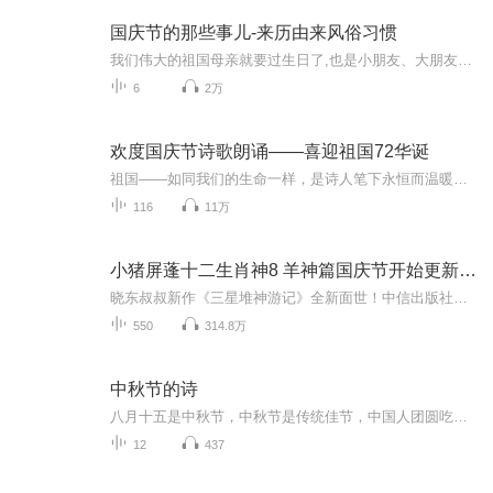
国庆节的那些事儿-来历由来风俗习惯
我们伟大的祖国母亲就要过生日了,也是小朋友、大朋友们最喜欢的“国庆小长假”或说“黄金周”还有说”国庆7天乐”的，说法真是不一而足。那么“国庆节”是怎么来的？自古以来国庆节怎么庆贺？新中国国庆节的来历，以及新中国国庆节的庆贺方式又有哪些呢？ ...
6
2万
欢度国庆节诗歌朗诵——喜迎祖国72华诞
祖国——如同我们的生命一样，是诗人笔下永恒而温暖的主题。在祖国72周年华诞来临之际，特创建这个诗歌朗诵专辑，诵读经典爱国篇章，和大家一起歌颂祖国，向国庆的献礼！祝愿伟大的祖国繁荣富强，祝愿大家国庆节快乐，度过平安快乐的黄金周假期！
116
11万
小猪屏蓬十二生肖神8 羊神篇国庆节开始更新啦！
晓东叔叔新作《三星堆神游记》全新面世！中信出版社出版！京东当当淘宝均有售！点蓝色字收听——《小猪屏蓬爆笑日记2024》《小猪屏蓬爆笑日记2》《小猪屏蓬爆笑日记1》让你笑得喘不上气！《我进故宫当富翁——小猪屏蓬故宫财商笔记》教你成为大富翁！《小...
550
314.8万
中秋节的诗
八月十五是中秋节，中秋节是传统佳节，中国人团圆吃月饼的日子，这个节日自古就有，所以留下了不少关于中秋节的诗
12
437