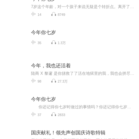
7岁这个年龄，对一个孩子来说无疑是个转折点。离开了以游戏为主的幼儿园，跨进了以学习为主的校门；摆脱了阿姨的整日庇护，开始了相对独立的崭新生活……他们会碰到一些什么新鲜事儿？他们的脑子里会闪起一些什么怪效果？面对孩子呈现的种种题目，做家长的又该想些什么？做些什么？小说真实地记录了一个小学一年级生一年来的所作所为，同时记录了孩子家长的所思所想。作品情感细腻真挚，思考深进新奇，文长自然幽默，不只孩子读来妙趣横生，家长读来也将深受启迪。...
14
8749
今年你七岁
35
1.3万
今年，我也还活着
陆商 X 黎邃 是你拯救了了活在地狱里的我，我也会拼尽一切给你生的希望。虐心且虐狗，值得来感受！！
98
27.3万
今年你七岁
你还记得你七岁时做过的事情吗？你还记得你七岁时父母、亲人对你的教育和陪伴吗？刘健屏老师的《今年你七岁》，就描绘了一个父亲是如何爱孩子的，描绘了他在陪伴孩子的成长中所产生的一种焦虑中的父爱。 书中说：人都是从童年走过来的...
37
2833
国庆献礼！领先声创国庆诗歌特辑