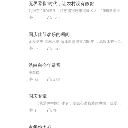
无界零售”时代，让农村没有假货
刘强东,1974年生，江苏省宿迁市宿豫区人，1996年毕业于中国人民大学社会学系，是大型网购平台京东商城的CEO。曾就职于某著名外资企业，历任电脑担当、业务担当、物流主管等职。1998年自主创业，最早在中关村做传统的IT代理和零售，2004年转型做电子商务，成立京东。
3
1251
国庆佳节欢乐的瞬间
金秋送爽 层林尽染 适逢新疆成立70周年 ，乌鲁木齐于2025年9月23日迎来党中央和习大大带领的慰问团。新疆各族群众欢欣鼓舞，热烈欢迎。
27
1311
洗白白今年录音
洗白白
33
3.6万
国庆专辑
《我爱你中国》作者：凝嫣心语我爱你中国！我爱你春天蓬勃的秧苗；我爱你秋日金黄的硕果。我爱你中国！我爱你青松气质，我爱你红梅品格！我爱你家乡的甜蔗好像乳汁滋润着我的心窝。我爱你中国，我要把最美的歌儿献给你，我的母亲我的祖国。我爱你中国，我爱...
1
78
今年你七岁