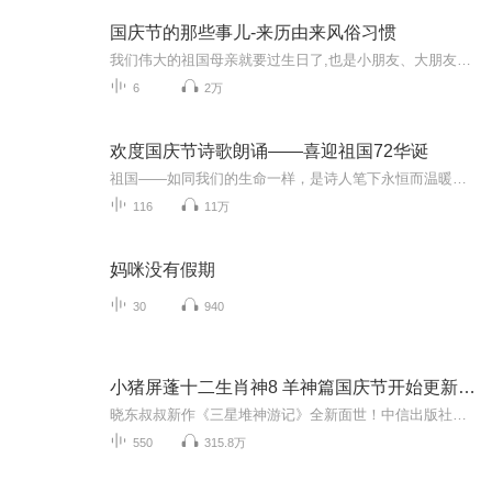
国庆节的那些事儿-来历由来风俗习惯
我们伟大的祖国母亲就要过生日了,也是小朋友、大朋友们最喜欢的“国庆小长假”或说“黄金周”还有说”国庆7天乐”的，说法真是不一而足。那么“国庆节”是怎么来的？自古以来国庆节怎么庆贺？新中国国庆节的来历，以及新中国国庆节的庆贺方式又有哪些呢？ ...
6
2万
欢度国庆节诗歌朗诵——喜迎祖国72华诞
祖国——如同我们的生命一样，是诗人笔下永恒而温暖的主题。在祖国72周年华诞来临之际，特创建这个诗歌朗诵专辑，诵读经典爱国篇章，和大家一起歌颂祖国，向国庆的献礼！祝愿伟大的祖国繁荣富强，祝愿大家国庆节快乐，度过平安快乐的黄金周假期！
116
11万
妈咪没有假期
30
940
小猪屏蓬十二生肖神8 羊神篇国庆节开始更新啦！
晓东叔叔新作《三星堆神游记》全新面世！中信出版社出版！京东当当淘宝均有售！点蓝色字收听——《小猪屏蓬爆笑日记2024》《小猪屏蓬爆笑日记2》《小猪屏蓬爆笑日记1》让你笑得喘不上气！《我进故宫当富翁——小猪屏蓬故宫财商笔记》教你成为大富翁！《小...
550
315.8万