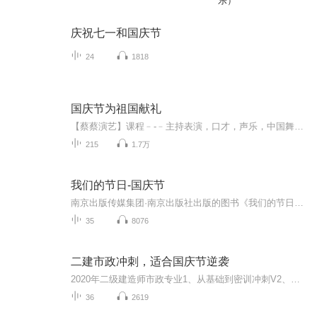
乐）
庆祝七一和国庆节
24
1818
国庆节为祖国献礼
【蔡蔡演艺】课程﹣-﹣主持表演，口才，声乐，中国舞，民族舞。独特的小舞台，专业的录音棚，每一位同学都能成为优秀的小明星。独特的教学模式，轻松上课，快乐学习！知名主持人，舞蹈家，高级教师任职授课！江南总校：河沟街42号三楼 18545856430江北分校...
215
1.7万
我们的节日-国庆节
南京出版传媒集团·南京出版社出版的图书《我们的节日》通过对中国节日文化和节日意义进行深度的挖掘，面向青少年群体构建独具特色的栏目内容，以此丰富春节、元宵节、清明节、端午节、七夕节、中秋节、重阳节等传统节日；六一节、教师节、国庆节等新兴节日的文化内涵和表现形式。促进青少年形成新的节日习俗，提升节日仪式感、认同感。音频作品由金陵朗读者联盟志愿者朗诵，南京音像出版社、金陵图书馆联合制作。
35
8076
二建市政冲刺，适合国庆节逆袭
2020年二级建造师市政专业1、从基础到密训冲刺V2、从精华课程到超压密押V3、0基础同步更新v4、持续更新到2020年考试V5、只要你跟着学让你一次稳拿证V6、渠道超压压题，超压三页纸等独家绝密压题!
36
2619