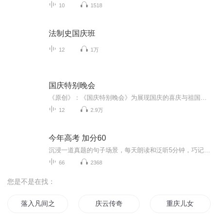
10
1518
法制史国庆班
12
1万
国庆特别晚会
《原创》：《国庆特别晚会》为展现国庆的喜庆与祖国的深情我将以具体的场景切入从清晨升旗的庄严到街头巷尾的欢庆到历史与当下的交融，用优美的笔触传递对祖国的热爱与自豪！用诗歌和情感美文形式，歌颂祖国的繁荣富强，祝人民幸福安康！
12
2.9万
今年高考 加分60
沉浸一道真题的句子场景，每天朗读和泛听5分钟，巧记3500个单词和900个常用句型，掌握一整套词法、句法、语法，应对高考听力、阅读和写作，毫无压力。日积月累，重拾信心，点燃兴趣，听说读写译很容易。不论0基础，还是60分基础，今天开始，都来得及。过去...
66
2368
您是不是在找：
落入凡间之女神的假期
庆云传奇
重庆儿女