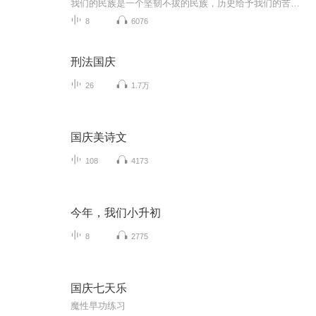
我们的民族是一个坚韧不拔的民族，历史给予我们的苦难都变成了闪着金光的勋章！我们的国家是一个龙腾虎跃的国家，那条巨龙正以不可阻挡之势崛起于神奇的东方！------------------------------------------------值此祖国70周年华诞之际，领先声创以诗歌向祖国献礼！用我们的声音、用我们的热血、用我们的灵魂诵读经典爱国篇章，歌颂我们的祖国！永远繁荣富强！
8
6076
刑法国庆
26
1.7万
国庆美诗文
108
4173
今年，我们小升初
8
2775
国庆七天乐
魔性早功练习