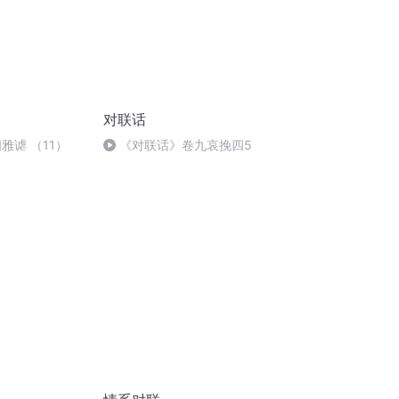
对联话
雅谑 （11）
《对联话》卷九哀挽四5