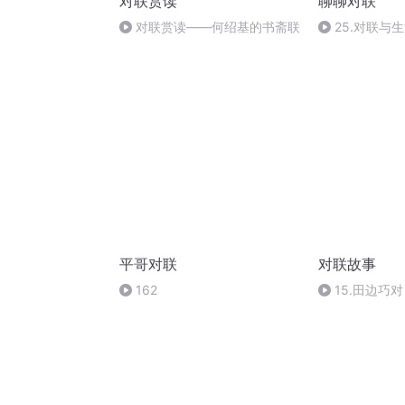
对联赏读
聊聊对联
对联赏读——何绍基的书斋联
25.对联与
对联
平哥对联
对联故事
162
15.田边巧
文）