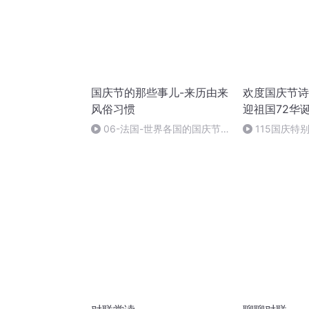
国庆节的那些事儿-来历由来
欢度国庆节诗
风俗习惯
迎祖国72华
06-法国-世界各国的国庆节-
115国庆特
国庆节的那些事儿
中国梦