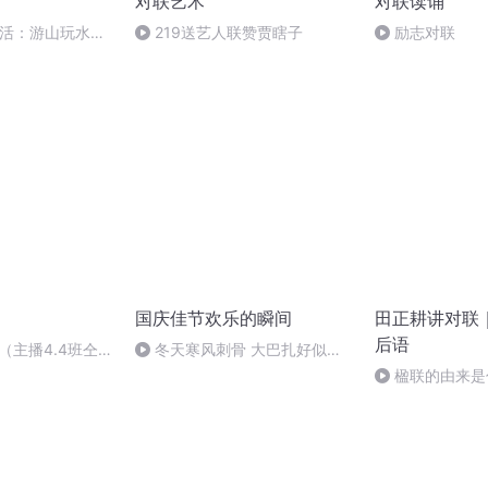
对联艺术
对联读诵
生活：游山玩水赏
219送艺人联赞贾瞎子
励志对联
国庆佳节欢乐的瞬间
田正耕讲对联
后语
对（主播4.4班仝沛
冬天寒风刺骨 大巴扎好似温
暖的春天
楹联的由来是