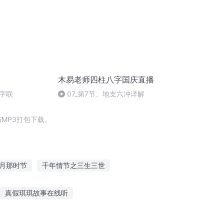
木易老师四柱八字国庆直播
字联
07_第7节、地支六冲详解
MP3打包下载。
月那时节
千年情节之三生三世
庆余年之长歌行
重庆儿女
真假琪琪故事在线听
频
花语成行故事在线听