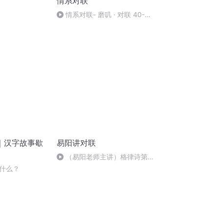
情系对联
情系对联- 磨叽 · 对联 40-
【老猫对联】
｜汉字故事歇
易阳讲对联
（易阳老师主讲）格律诗第五
课：四声八病到底该不该遵循？
什么？