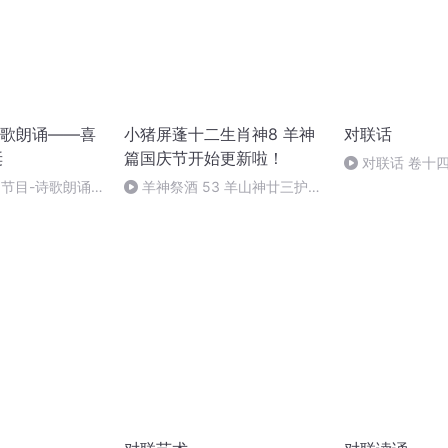
歌朗诵——喜
小猪屏蓬十二生肖神8 羊神
对联话
诞
篇国庆节开始更新啦！
对联话 卷十四
别节目-诗歌朗诵-
羊神祭酒 53 羊山神廿三护祭
坛 敬天地白泽做祭酒（4）