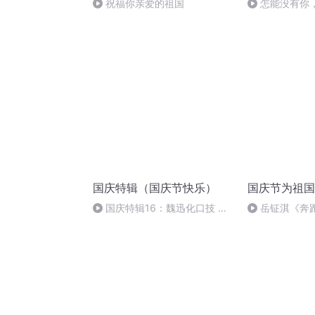
祝福你亲爱的祖国
怎能没有你
国庆特辑（国庆节快乐）
国庆节为祖国
国庆特辑16：魏迅化口技 二
岳钲淇《奔
胡 东方红+一般唱法和原生态