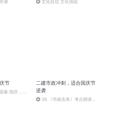
庆课
文化自信 文化强国
国庆节
二建市政冲刺，适合国庆节
逆袭
园春·国庆，朗
36.《市政实务》考点精讲第
36节课_2020926212025