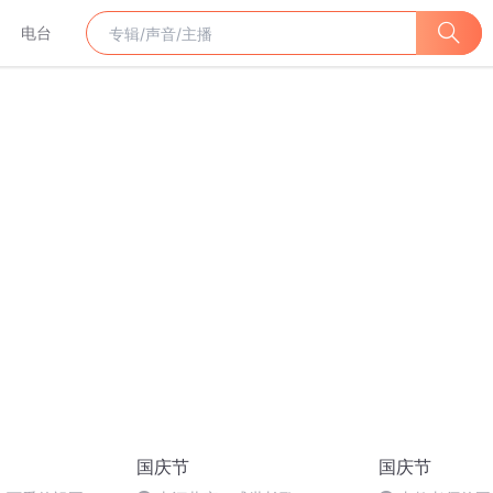
电台
国庆节
国庆节