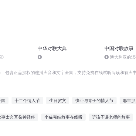
中华对联大典
中国对联故事
国》
澳大利亚的汉
辑，包含正品授权的连播声音和文字全集，支持免费在线试听阅读和有声书
帝国
十二个情人节
生日贺文
快斗与青子的情人节
那年那
的贺先生
贺少别对我动心
庆云传奇
我这真是100年后啊
故事太久耳朵神经疼
小猫完结故事在线听
听孩子讲老师的故事
十字星十字路
大庆第一恶
蒋二的节日贺文
龙故事搞笑头像女孩
贝贝熊系列图书听故事
女孩听老头讲故事视