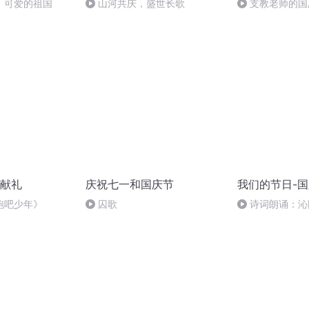
，可爱的祖国
山河共庆，盛世长歌
支教老师的国
献礼
庆祝七一和国庆节
我们的节日-
跑吧少年》
囚歌
诗词朗诵：沁
读者：张继军