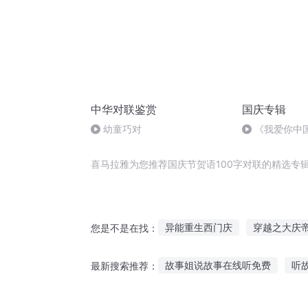
中华对联鉴赏
国庆专辑
幼童巧对
《我爱你中
喜马拉雅为您推荐国庆节贺语100字对联的精选专
异能重生西门庆
穿越之大庆
您是不是在找：
安庆年记事
嘉庆皇帝
她
故事姐说故事在线听免费
听
最新搜索推荐：
最后一个情人节
大庆皇太子
睡觉听歌还是听故事好
听恐