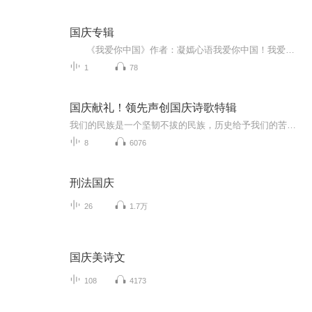
国庆专辑
《我爱你中国》作者：凝嫣心语我爱你中国！我爱你春天蓬勃的秧苗；我爱你秋日金黄的硕果。我爱你中国！我爱你青松气质，我爱你红梅品格！我爱你家乡的甜蔗好像乳汁滋润着我的心窝。我爱你中国，我要把最美的歌儿献给你，我的母亲我的祖国。我爱你中国，我爱...
1
78
国庆献礼！领先声创国庆诗歌特辑
我们的民族是一个坚韧不拔的民族，历史给予我们的苦难都变成了闪着金光的勋章！我们的国家是一个龙腾虎跃的国家，那条巨龙正以不可阻挡之势崛起于神奇的东方！------------------------------------------------值此祖国70周年华诞之际，领先声创以诗歌向祖国献礼！用我们的声音、用我们的热血、用我们的灵魂诵读经典爱国篇章，歌颂我们的祖国！永远繁荣富强！
8
6076
刑法国庆
26
1.7万
国庆美诗文
108
4173