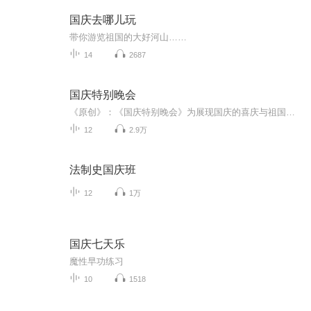
国庆去哪儿玩
带你游览祖国的大好河山……
14
2687
国庆特别晚会
《原创》：《国庆特别晚会》为展现国庆的喜庆与祖国的深情我将以具体的场景切入从清晨升旗的庄严到街头巷尾的欢庆到历史与当下的交融，用优美的笔触传递对祖国的热爱与自豪！用诗歌和情感美文形式，歌颂祖国的繁荣富强，祝人民幸福安康！
12
2.9万
法制史国庆班
12
1万
国庆七天乐
魔性早功练习
10
1518