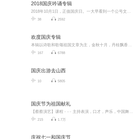
2018国庆吟诵专辑
2018年10月1日，正值国庆日。一大早看到一个公号文章，正是文天祥的《己卯十月一日至燕越五日罹狴犴有感而赋》。当然，彼十一非当今的十一。不过数字的巧合还是让人感触，今天拿来读一读，体味一番历史英杰的民族情怀，恰也当时。 根据诗题来看，这组诗是写于十月一日至十月五日之间，是文天祥被俘之后所作，这些诗作不仅有凛凛正气，更也能看的到他百端交集的复杂情感。另一首于右任先生的《望大陆》，微信公号有称《望乡》，一句“山之上国之殇”荡气回肠，一并兴起拿来读了一读。仓促间多有瑕疵...
38
2592
欢度国庆专辑
本辑以诗歌和歌颂祖国文章为主，金秋十月，丹桂飘香，在这个充满丰收喜悦的季节里，我们满怀激动和自豪，迎来了中华人民共和国76周年华诞。这不仅是一个庄重的纪念日，更是全体中华儿女共同欢庆的盛大的节日，承载着深厚的民族情感和历史意义.
167
6788
国庆出游去山西
10
5805
国庆节为祖国献礼
【蔡蔡演艺】课程﹣-﹣主持表演，口才，声乐，中国舞，民族舞。独特的小舞台，专业的录音棚，每一位同学都能成为优秀的小明星。独特的教学模式，轻松上课，快乐学习！知名主持人，舞蹈家，高级教师任职授课！江南总校：河沟街42号三楼 18545856430江北分校...
215
1.7万
庆祝七一和国庆节