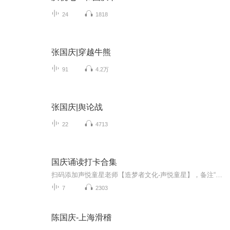
24
1818
张国庆|穿越牛熊
91
4.2万
张国庆|舆论战
22
4713
国庆诵读打卡合集
扫码添加声悦童星老师【造梦者文化-声悦童星】，备注“诵读打卡”报名，已添加好友的，直接发送“诵读打卡”报名，报名成功后进入社群。
7
2303
陈国庆-上海滑稽