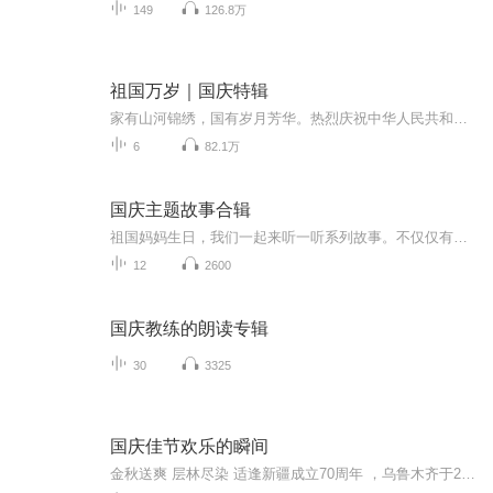
149
126.8万
祖国万岁｜国庆特辑
家有山河锦绣，国有岁月芳华。热烈庆祝中华人民共和国成立73周年！
6
82.1万
国庆主题故事合辑
祖国妈妈生日，我们一起来听一听系列故事。不仅仅有《我的祖国》，还有红军故事，也有关于战争的故事，让大家体会到和平年代的不易。
12
2600
国庆教练的朗读专辑
30
3325
国庆佳节欢乐的瞬间
金秋送爽 层林尽染 适逢新疆成立70周年 ，乌鲁木齐于2025年9月23日迎来党中央和习大大带领的慰问团。新疆各族群众欢欣鼓舞，热烈欢迎。