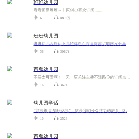
班班幼儿园
看看顶级班班～非原创x3喜欢订阅..............
6
88.9万
班班幼儿园
班班幼儿园搬运不易转载自百度喜欢就订阅转发分享非原创
384
308万
百鬼幼儿园
不要太可爱啊！一天一更关注主播不迷路你的订阅点赞收藏评论是我创作的动力
16
3671
幼儿园学话
“能言善演·知行达礼”，这是我们长久致力的教育目标。 我们努力把艺术教育和素质教育成功对接，我们用心把专业 教育和大众教育完美融合。 从1996年——创业之初，我们曾把口才教师拟作为“医生”、 “教练”和“导演”，并以此作为我们自己的工作方向和行业标准： 有那么多母语发音不准、口语表达不清的孩子需要“医生”； 有那么多天资聪慧的孩子如果经过专业“教练”的调教，就会举止 出众、仪态高雅；“孩子们都是天生的演员”，我们就是“导演”， 挖掘他们的天分，为孩子们在人生的舞台上有更多的精彩！ 就是我们现在做的，未来要做的，并且一直要做的事业！ 我们可能更了解孩子！我们可能找到了教育的真谛！我们知道 孩子需要什么，我们了解家长需要什么，我们也清楚能为社会奉献 什么！艺术是美好的，教育是高尚的，在我们这里你会看到孩子们 快乐地改变和提高。 如今，我们已经有了“全景纷呈教学法”、“习惯矫正教学法”、 “一气呵成教学法”；有了“艺素融合教育方略”；有了五大运作 体系；有了这套幼儿园专用系列教材；有了父母教育能力训练系列 教材；有了上至东北下至江南的上百家分校，将来我们还会有…… 为了孩子我们一直在努力！ 欢迎来亲自体验，并真诚相邀 —— 与我们同行！
10
2529
百鬼幼儿园