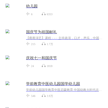
幼儿园
6
6353
国庆节为祖国献礼
【蔡蔡演艺】课程﹣-﹣主持表演，口才，声乐，中国舞，民族舞。独特的小舞台，专业的录音棚，每一位同学都能成为优秀的小明星。独特的教学模式，轻松上课，快乐学习！知名主持人，舞蹈家，高级教师任职授课！江南总校：河沟街42号三楼 18545856430江北分校...
215
1.7万
庆祝七一和国庆节
24
1818
学前教育中医幼儿园国学幼儿园
学前幼儿园国学教育中医启蒙教育 中国幼教大时代北京果雪儿原创在线学前教育直播频道推出的每天三分钟播报时间，聚焦火热中华优秀传统文化国学幼教信息内容方面：1、聚焦学前教育、幼儿园教育、家庭教育、国学教育、中医启蒙绘本阅读。2、面向幼儿园园长、...
546
3.9万