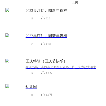
儿园
2023吴江幼儿园新年祝福
11
826
2022吴江幼儿园新年祝福
14
1459
国庆特辑（国庆节快乐）
在评书界，小魏有个朋友叫刘鹏，是一个为评书努力的小伙子。在2021年国庆期间，他想弄个特辑，便烦劳我给他录个爱国题材的评书小段儿。这种事情，不是特殊情况，小魏一般不会拒绝，也就给其录了一个《鲁迅踢鬼》，等他传完，我再传到我的专辑里。另外，小...
14
1.6万
幼儿园
85
1.3万