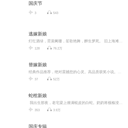
国庆节
3
543
逃嫁新娘
灯红酒绿，霓裳阑珊，笙歌艳舞，醉生梦死。 旧上海滩有没搞错，我就是跑步摔了一脚就摔回去了77年！ 阴差阳错我还要嫁给这个……这个…… 拍拍手，地动山摇。 旧上海的东家，这个男子沉默少语。......
128
76.2万
替嫁新娘
经典作品推荐，绝对震撼您的心灵。高品质获奖小说。。大家多支持，小说情节进口时间脉搏，内容精彩生动。人物刻画细腻到位。给您一种身临其境的感觉，也欢迎多提建议和意见。我们将不断改进学习，争取带给大家优秀的作品。您的每一次聆听都是对我们最大的支持和厚爱。谢谢！
37
52万
蛇棺新娘
我出生那夜，老宅梁上缠满蜕皮的白蛇。奶奶将襁褓浸入蛇油时念叨："生骨换鳞，阴契已成"。十八年来我睡在刷满蛇油的槐木棺材，每季蜕皮都要剜去掌心蛇鳞。檀香燃尽时，奶奶总用蛇蜕替我缝合伤口："巫医渡人，难渡己身"。直到我救下那个被蛇咒缠身的男人...
353
3.9万
国庆专辑