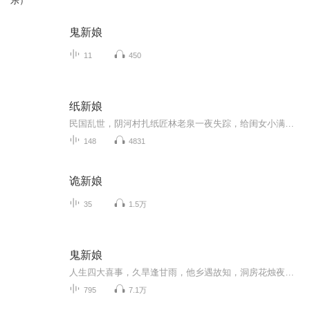
乐）
鬼新娘
11
450
纸新娘
民国乱世，阴河村扎纸匠林老泉一夜失踪，给闺女小满留下三样东西：一把扎纸刀、一张没画脸的纸人、一句"别碰纸"。小满偏碰了。她照着爹的规矩扎纸人——纸人最后才画脸，画了脸，就有了命。她画了第一张脸，那纸人，活了。追着爹留下的线索，她走进孙府白...
148
4831
诡新娘
35
1.5万
鬼新娘
人生四大喜事，久旱逢甘雨，他乡遇故知，洞房花烛夜，金榜题名时，但我结婚洞房的却是纸人，带上你的好友系好安全带，我们准备开车了
795
7.1万