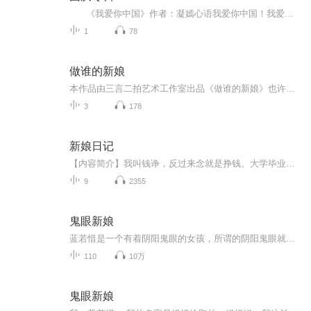
《我爱你中国》作者：凝嫣心语我爱你中国！我爱你春天蓬勃的秧苗；我爱你秋日金黄的硕果。我爱你中国！我爱你青松气质，我爱你红梅品格！我爱你家乡的甜蔗好像乳汁滋润着我的心窝。我爱你中国，我要把最美的歌儿献给你，我的母亲我的祖国。我爱你中国，我爱...
1
78
做谁的新娘
本作品由三言二拍艺术工作室出品《做谁的新娘》也许我们之间的结局，冥冥之中早已注定，我们所有的一切，不过是垂死挣扎而已，孤独一个人也没有关系，只要能发自内心的爱一个人，人生就会有救，马怕不能和他在一起。那个时候，我突然明白了过来了，原来我...
3
178
新娘日记
【内容简介】我叫钱诤，反过来念就是挣钱。大学毕业以后，由于头脑发热，与新婚燕尔的妻子叶小眉创办了一家婚礼公司，起名新娘日记。接待的一对对新人，有甜蜜的，有搞笑的，有心碎的，也有荒唐的。婚礼公司逐渐步入正轨，我们认识到婚礼行业的本质，聆听...
9
2355
鬼眼新娘
蓝若惜是一个有着阴阳鬼眼的女孩，所谓的阴阳鬼眼就是阴间、阳间的事情她都能看到，拥有这种超能力，让她能够预知未来，但同时也给她带来种种危机，若惜的奶奶告诉她，17年后就会有同样一个男孩拥有鬼眼，他就是拯救她的那个人...
110
10万
鬼眼新娘