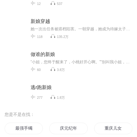
12
537
新娘穿越
她一次出任务被搭档陷害。一朝穿越，她成为待嫁太子妃。新婚夜，他骂她是贱人。罚她跪在门外冰冷的地板上。他性格恶劣，行为乖张，处处责难她。一只绣花枕头也敢这么嚣张？她凭借二十一世纪的智慧令所有人对她刮目相看。封后大典上，她当众摘下凤冠、脱下凤袍，砸到他的脸上：“它是你心爱女人的东西，我还给你！”他撩起布料，手指划过凤袍上的金线刺绣，嘴角勾起讥讽的笑意，她一次出任务被搭档陷害。一朝穿越，她成为待嫁太子妃。新婚夜，他骂她是贱人。罚她跪在门外冰冷的地板上。他性格恶劣，行为乖张，处处责难她。一只绣花枕头也敢这么嚣张？她凭借二十一世纪的智慧令所有人对她刮目相看。封后大典上，她当众摘下凤冠、脱下凤袍，砸到他的脸上：“它是你心爱女人的东西，我还给你！”他撩起布料，手指划过凤袍上的金线刺绣，嘴角勾起讥讽的笑意，
118
135.2万
做谁的新娘
“小姐，您终于醒来了，小桃好开心啊。”“别叫我小姐，这里是哪？我怎么会在这里？你带我回哪里了？”“小姐，您这是什么意思？小桃不明白。”眼前这个女孩眨着明亮的大眼睛看着我不解的问着。我记得在我昏过去之前有个女人说要带我回去的，虽然不知道她...
60
3.8万
逃r跑新娘
277
1.8万
您是不是在找：
最强手镯
庆元纪年
重庆儿女