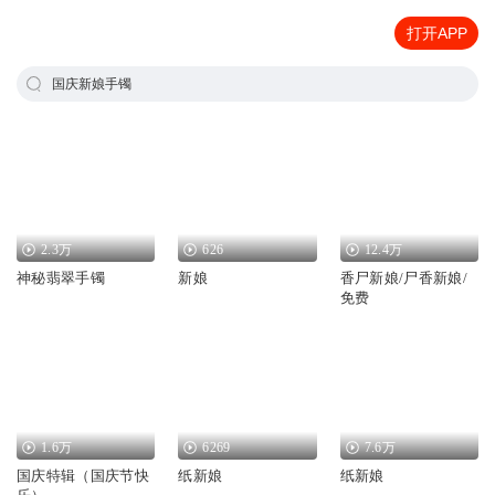
打开APP
国庆新娘手镯
2.3万
626
12.4万
神秘翡翠手镯
新娘
香尸新娘/尸香新娘/
免费
1.6万
6269
7.6万
国庆特辑（国庆节快
纸新娘
纸新娘