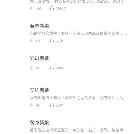
我，蓝若惜。 我的名字是奶奶给取的。奶奶说，我这丫头阴气太重，总能把鬼魂招来。若是那个真心疼惜我的人出现，我这一生都会很幸福。所以我的名字是——若惜。 九岁以后到十五岁以前，我一直住在乡下的奶奶家，因为爸爸妈妈不喜欢我，或者说，是害怕我。...
169
254.1万
至尊新娘
悲催的自恋男被迫要跟一个不认识的高冷白富美结婚，有木有搞错！找个落魄小妞来当挡箭牌，先签个契约结婚了再说。看落魄灰姑娘怎么萌翻别扭抗婚男神！由果糖魔音录制出品，主播【媚主子】倾情演播。
63
2.5万
咒语新娘
31
2488
契约新娘
本专辑是男主和女主的契约之恋的故事。先有契约，后有爱恋。男主是一个富可敌国法力强大的狼人少主，女主因一纸契约，被周围的很多女孩嫉妒仇恨，但女主非常抗打且有机智。在男友的帮助和保护下，女主探知了父母的死因，顺利和男主修成爱的正果。
44
2047
替身新娘
苏念晚在这个家里受了一年的苦，被打、被骂、被羞辱，直到有一天，她在陆寒州的书房里发现了一份文件——那是一份保险单，受益人写的是陆寒州的名字，保额高达五千万。而被保险人的名字，是苏念晚。她终于明白，自己不是来当替身的，是来当祭品的。