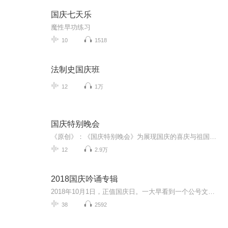
国庆七天乐
魔性早功练习
10
1518
法制史国庆班
12
1万
国庆特别晚会
《原创》：《国庆特别晚会》为展现国庆的喜庆与祖国的深情我将以具体的场景切入从清晨升旗的庄严到街头巷尾的欢庆到历史与当下的交融，用优美的笔触传递对祖国的热爱与自豪！用诗歌和情感美文形式，歌颂祖国的繁荣富强，祝人民幸福安康！
12
2.9万
2018国庆吟诵专辑
2018年10月1日，正值国庆日。一大早看到一个公号文章，正是文天祥的《己卯十月一日至燕越五日罹狴犴有感而赋》。当然，彼十一非当今的十一。不过数字的巧合还是让人感触，今天拿来读一读，体味一番历史英杰的民族情怀，恰也当时。 根据诗题来看，这组诗是写于十月一日至十月五日之间，是文天祥被俘之后所作，这些诗作不仅有凛凛正气，更也能看的到他百端交集的复杂情感。另一首于右任先生的《望大陆》，微信公号有称《望乡》，一句“山之上国之殇”荡气回肠，一并兴起拿来读了一读。仓促间多有瑕疵...
38
2592