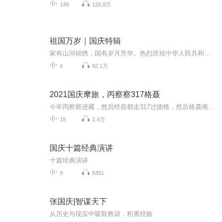
149
126.9万
祖国万岁｜国庆特辑
家有山河锦绣，国有岁月芳华。热烈庆祝中华人民共和国成立73周年！
6
82.1万
2021国庆摩旅，丙察察317格聂
今年丙察察进藏，然后经昌都走317过德格，然后格聂南线，最后沙溪古镇收尾。
15
2.4万
国庆十篇经典演讲
十篇经典演讲
8
8361
张国庆|智谋天下
从历史与现实中吸取教训，积累经验