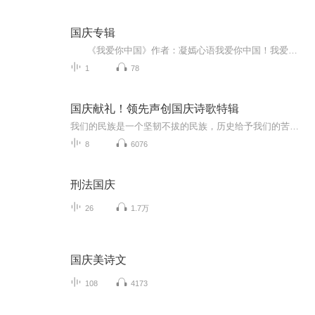
国庆专辑
《我爱你中国》作者：凝嫣心语我爱你中国！我爱你春天蓬勃的秧苗；我爱你秋日金黄的硕果。我爱你中国！我爱你青松气质，我爱你红梅品格！我爱你家乡的甜蔗好像乳汁滋润着我的心窝。我爱你中国，我要把最美的歌儿献给你，我的母亲我的祖国。我爱你中国，我爱...
1
78
国庆献礼！领先声创国庆诗歌特辑
我们的民族是一个坚韧不拔的民族，历史给予我们的苦难都变成了闪着金光的勋章！我们的国家是一个龙腾虎跃的国家，那条巨龙正以不可阻挡之势崛起于神奇的东方！------------------------------------------------值此祖国70周年华诞之际，领先声创以诗歌向祖国献礼！用我们的声音、用我们的热血、用我们的灵魂诵读经典爱国篇章，歌颂我们的祖国！永远繁荣富强！
8
6076
刑法国庆
26
1.7万
国庆美诗文
108
4173