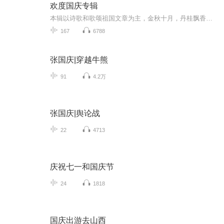
欢度国庆专辑
本辑以诗歌和歌颂祖国文章为主，金秋十月，丹桂飘香，在这个充满丰收喜悦的季节里，我们满怀激动和自豪，迎来了中华人民共和国76周年华诞。这不仅是一个庄重的纪念日，更是全体中华儿女共同欢庆的盛大的节日，承载着深厚的民族情感和历史意义.
167
6788
张国庆|穿越牛熊
91
4.2万
张国庆|舆论战
22
4713
庆祝七一和国庆节
24
1818
国庆出游去山西