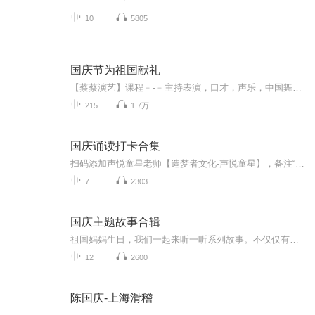
10
5805
国庆节为祖国献礼
【蔡蔡演艺】课程﹣-﹣主持表演，口才，声乐，中国舞，民族舞。独特的小舞台，专业的录音棚，每一位同学都能成为优秀的小明星。独特的教学模式，轻松上课，快乐学习！知名主持人，舞蹈家，高级教师任职授课！江南总校：河沟街42号三楼 18545856430江北分校...
215
1.7万
国庆诵读打卡合集
扫码添加声悦童星老师【造梦者文化-声悦童星】，备注“诵读打卡”报名，已添加好友的，直接发送“诵读打卡”报名，报名成功后进入社群。
7
2303
国庆主题故事合辑
祖国妈妈生日，我们一起来听一听系列故事。不仅仅有《我的祖国》，还有红军故事，也有关于战争的故事，让大家体会到和平年代的不易。
12
2600
陈国庆-上海滑稽