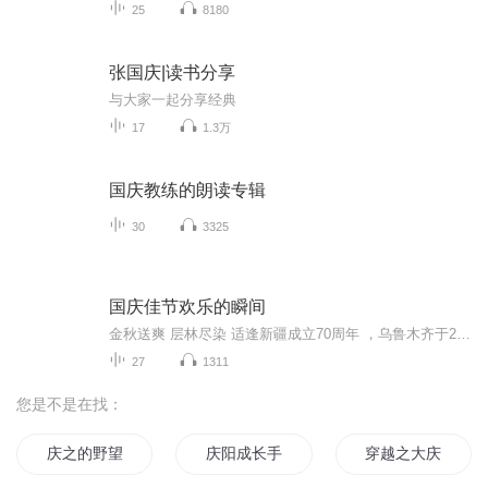
25
8180
张国庆|读书分享
与大家一起分享经典
17
1.3万
国庆教练的朗读专辑
30
3325
国庆佳节欢乐的瞬间
金秋送爽 层林尽染 适逢新疆成立70周年 ，乌鲁木齐于2025年9月23日迎来党中央和习大大带领的慰问团。新疆各族群众欢欣鼓舞，热烈欢迎。
27
1311
您是不是在找：
庆之的野望
庆阳成长手札
穿越之大庆帝国