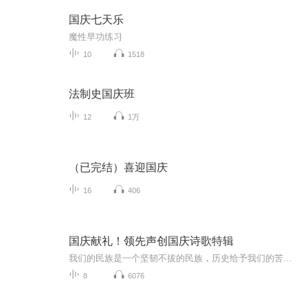
国庆七天乐
魔性早功练习
10
1518
法制史国庆班
12
1万
（已完结）喜迎国庆
16
406
国庆献礼！领先声创国庆诗歌特辑
我们的民族是一个坚韧不拔的民族，历史给予我们的苦难都变成了闪着金光的勋章！我们的国家是一个龙腾虎跃的国家，那条巨龙正以不可阻挡之势崛起于神奇的东方！------------------------------------------------值此祖国70周年华诞之际，领先声创以诗歌向祖国献礼！用我们的声音、用我们的热血、用我们的灵魂诵读经典爱国篇章，歌颂我们的祖国！永远繁荣富强！
8
6076