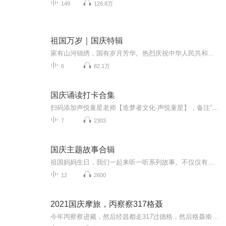
149
126.8万
祖国万岁｜国庆特辑
家有山河锦绣，国有岁月芳华。热烈庆祝中华人民共和国成立73周年！
6
82.1万
国庆诵读打卡合集
扫码添加声悦童星老师【造梦者文化-声悦童星】，备注“诵读打卡”报名，已添加好友的，直接发送“诵读打卡”报名，报名成功后进入社群。
7
2303
国庆主题故事合辑
祖国妈妈生日，我们一起来听一听系列故事。不仅仅有《我的祖国》，还有红军故事，也有关于战争的故事，让大家体会到和平年代的不易。
12
2600
2021国庆摩旅，丙察察317格聂
今年丙察察进藏，然后经昌都走317过德格，然后格聂南线，最后沙溪古镇收尾。