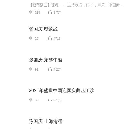
【蔡蔡演艺】课程﹣-﹣主持表演，口才，声乐，中国舞，民族舞。独特的小舞台，专业的录音棚，每一位同学都能成为优秀的小明星。独特的教学模式，轻松上课，快乐学习！知名主持人，舞蹈家，高级教师任职授课！江南总校：河沟街42号三楼 18545856430江北分校...
215
1.7万
张国庆|舆论战
22
4713
张国庆|穿越牛熊
91
4.2万
2021年盛世中国迎国庆曲艺汇演
63
2.1万
陈国庆-上海滑稽