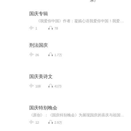
乐）
国庆专辑
《我爱你中国》作者：凝嫣心语我爱你中国！我爱你春天蓬勃的秧苗；我爱你秋日金黄的硕果。我爱你中国！我爱你青松气质，我爱你红梅品格！我爱你家乡的甜蔗好像乳汁滋润着我的心窝。我爱你中国，我要把最美的歌儿献给你，我的母亲我的祖国。我爱你中国，我爱...
1
78
刑法国庆
26
1.7万
国庆美诗文
108
4173
国庆特别晚会
《原创》：《国庆特别晚会》为展现国庆的喜庆与祖国的深情我将以具体的场景切入从清晨升旗的庄严到街头巷尾的欢庆到历史与当下的交融，用优美的笔触传递对祖国的热爱与自豪！用诗歌和情感美文形式，歌颂祖国的繁荣富强，祝人民幸福安康！
12
2.9万