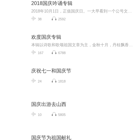
2018国庆吟诵专辑
2018年10月1日，正值国庆日。一大早看到一个公号文章，正是文天祥的《己卯十月一日至燕越五日罹狴犴有感而赋》。当然，彼十一非当今的十一。不过数字的巧合还是让人感触，今天拿来读一读，体味一番历史英杰的民族情怀，恰也当时。 根据诗题来看，这组诗是写于十月一日至十月五日之间，是文天祥被俘之后所作，这些诗作不仅有凛凛正气，更也能看的到他百端交集的复杂情感。另一首于右任先生的《望大陆》，微信公号有称《望乡》，一句“山之上国之殇”荡气回肠，一并兴起拿来读了一读。仓促间多有瑕疵...
38
2592
欢度国庆专辑
本辑以诗歌和歌颂祖国文章为主，金秋十月，丹桂飘香，在这个充满丰收喜悦的季节里，我们满怀激动和自豪，迎来了中华人民共和国76周年华诞。这不仅是一个庄重的纪念日，更是全体中华儿女共同欢庆的盛大的节日，承载着深厚的民族情感和历史意义.
167
6788
庆祝七一和国庆节
24
1818
国庆出游去山西
10
5805
国庆节为祖国献礼