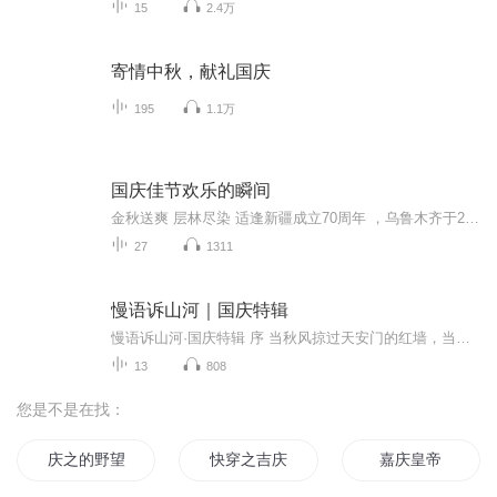
15
2.4万
寄情中秋，献礼国庆
195
1.1万
国庆佳节欢乐的瞬间
金秋送爽 层林尽染 适逢新疆成立70周年 ，乌鲁木齐于2025年9月23日迎来党中央和习大大带领的慰问团。新疆各族群众欢欣鼓舞，热烈欢迎。
27
1311
慢语诉山河｜国庆特辑
慢语诉山河·国庆特辑 序 当秋风掠过天安门的红墙，当桂香漫过万里长江的碧波，我总愿慢下脚步，以声为笔，轻轻描摹这山河的模样。 不必追赶喧嚣的潮，也无需堆砌华丽的词——这一辑里，每一段朗诵都是心底的低语：是对着塞北草原的星子说“国泰”，是向着...
13
808
您是不是在找：
庆之的野望
快穿之吉庆有余
嘉庆皇帝