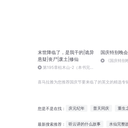
末世降临了，是我干的|诡异
国庆特别晚会
悬疑|丧尸|废土|修仙
《国庆特别
第195章枯木山-2（本书完
结）
喜马拉雅为您推荐国庆节要来临了的英文的精选专
庆元纪年
普天同庆
重生
您是不是在找：
千年情节之三生三世
庆阳成
听云讲的什么故事
水仙完整
最新搜索推荐：