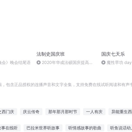
法制史国庆班
国庆七天乐
晚会》晚会结尾语
2020年华成法硕国庆提高班
魔性早功 day
法制史马志冰 (12)
辑，包含正品授权的连播声音和文字全集，支持免费在线试听阅读和有声书
之西门庆
庆云传奇
那年那月那时节
一人有庆
异能重生西
长手札
十二个情人节
庆余年之长歌行
庆之的野望
最后一
故事在线听
巴拉米世界听故事
听情感故事的歌曲
听鱼说话幼