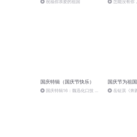
祝福你亲爱的祖国
怎能没有你
国庆特辑（国庆节快乐）
国庆节为祖国
国庆特辑16：魏迅化口技 二
岳钲淇《奔
胡 东方红+一般唱法和原生态