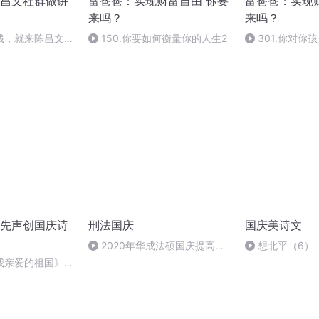
昌文社群做讲
富爸爸：实现财富自由 你要
富爸爸：实现
来吗？
来吗？
钱，就来陈昌文社
150.你要如何衡量你的人生2
301.你对你
钱的意义最大
响他人生的力量
先声创国庆诗
刑法国庆
国庆美诗文
2020年华成法硕国庆提高班
想北平（6）
刑法陈 (26)
我亲爱的祖国》温