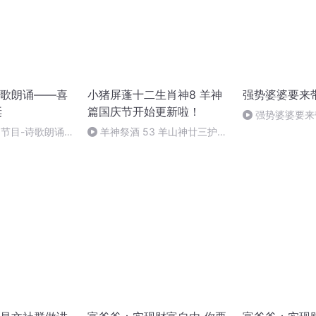
歌朗诵——喜
小猪屏蓬十二生肖神8 羊神
强势婆婆要来
诞
篇国庆节开始更新啦！
强势婆婆要来
别节目-诗歌朗诵-
羊神祭酒 53 羊山神廿三护祭
坛 敬天地白泽做祭酒（4）