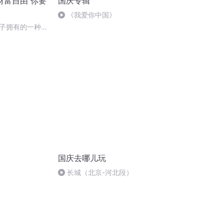
财富自由 你要
国庆专辑
《我爱你中国》
孩子拥有的一种影
国庆去哪儿玩
长城（北京-河北段）