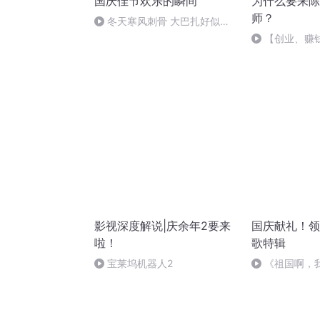
国庆佳节欢乐的瞬间
为什么要来陈
师？
冬天寒风刺骨 大巴扎好似温
暖的春天
【创业、赚
群做讲师】搞
影视深度解说|庆余年2要来
国庆献礼！领
啦！
歌特辑
宝莱坞机器人2
《祖国啊，
婉