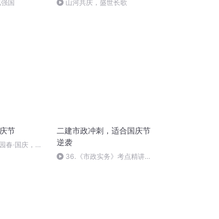
化强国
山河共庆，盛世长歌
国庆节
二建市政冲刺，适合国庆节
逆袭
园春·国庆，朗
36.《市政实务》考点精讲第
36节课_2020926212025