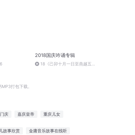
2018国庆吟诵专辑
6
18《己卯十月一日至燕越五
日罹狴犴有感而赋》组律18首
文天祥 自由吟诵
MP3打包下载。
门庆
嘉庆皇帝
重庆儿女
个情人节
穿越之大庆帝国
大庆皇太子
儿故事欣赏
金庸音乐故事在线听