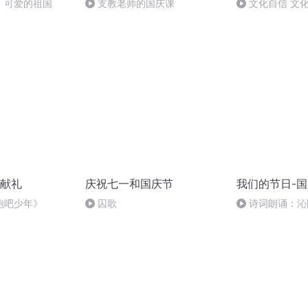
，可爱的祖国
支教老师的国庆课
文化自信 文
献礼
庆祝七一和国庆节
我们的节日-
跑吧少年》
囚歌
诗词朗诵：沁
读者：张继军