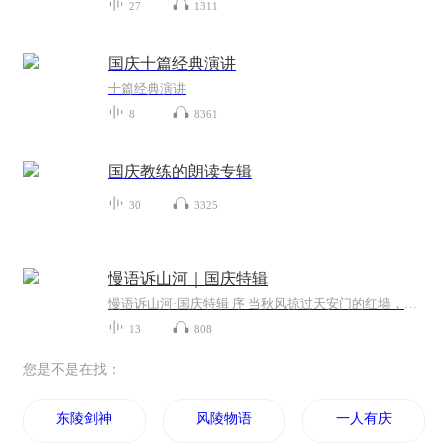
27
1311
国庆十篇经典演讲
十篇经典演讲
8
8361
国庆教练的朗读专辑
30
3325
慢语诉山河｜国庆特辑
慢语诉山河·国庆特辑 序 当秋风掠过天安门的红墙，当桂香漫过万里长江的碧波，我总愿慢下脚步，以声为笔，轻轻描摹这山河的模样。 不必追赶喧嚣的潮，也无需堆砌华丽的词——这一辑里，每一段朗诵都是心底的低语：是对着塞北草原的星子说“国泰”，是向着...
13
808
您是不是在找：
东陵剑神
风陵物语
一人有庆