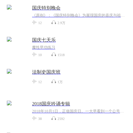
国庆特别晚会
《原创》：《国庆特别晚会》为展现国庆的喜庆与祖国的深情我将以具体的场景切入从清晨升旗的庄严到街头巷尾的欢庆到历史与当下的交融，用优美的笔触传递对祖国的热爱与自豪！用诗歌和情感美文形式，歌颂祖国的繁荣富强，祝人民幸福安康！
12
2.9万
国庆七天乐
魔性早功练习
10
1518
法制史国庆班
12
1万
2018国庆吟诵专辑
2018年10月1日，正值国庆日。一大早看到一个公号文章，正是文天祥的《己卯十月一日至燕越五日罹狴犴有感而赋》。当然，彼十一非当今的十一。不过数字的巧合还是让人感触，今天拿来读一读，体味一番历史英杰的民族情怀，恰也当时。 根据诗题来看，这组诗是写于十月一日至十月五日之间，是文天祥被俘之后所作，这些诗作不仅有凛凛正气，更也能看的到他百端交集的复杂情感。另一首于右任先生的《望大陆》，微信公号有称《望乡》，一句“山之上国之殇”荡气回肠，一并兴起拿来读了一读。仓促间多有瑕疵...
38
2592