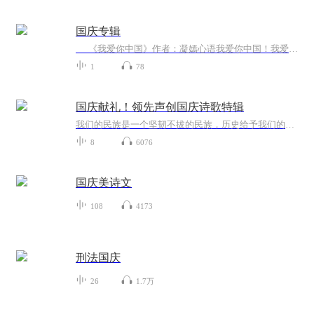
国庆专辑
《我爱你中国》作者：凝嫣心语我爱你中国！我爱你春天蓬勃的秧苗；我爱你秋日金黄的硕果。我爱你中国！我爱你青松气质，我爱你红梅品格！我爱你家乡的甜蔗好像乳汁滋润着我的心窝。我爱你中国，我要把最美的歌儿献给你，我的母亲我的祖国。我爱你中国，我爱...
1
78
国庆献礼！领先声创国庆诗歌特辑
我们的民族是一个坚韧不拔的民族，历史给予我们的苦难都变成了闪着金光的勋章！我们的国家是一个龙腾虎跃的国家，那条巨龙正以不可阻挡之势崛起于神奇的东方！------------------------------------------------值此祖国70周年华诞之际，领先声创以诗歌向祖国献礼！用我们的声音、用我们的热血、用我们的灵魂诵读经典爱国篇章，歌颂我们的祖国！永远繁荣富强！
8
6076
国庆美诗文
108
4173
刑法国庆
26
1.7万