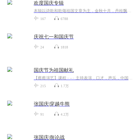
欢度国庆专辑
本辑以诗歌和歌颂祖国文章为主，金秋十月，丹桂飘香，在这个充满丰收喜悦的季节里，我们满怀激动和自豪，迎来了中华人民共和国76周年华诞。这不仅是一个庄重的纪念日，更是全体中华儿女共同欢庆的盛大的节日，承载着深厚的民族情感和历史意义.
167
6788
庆祝七一和国庆节
24
1818
国庆节为祖国献礼
【蔡蔡演艺】课程﹣-﹣主持表演，口才，声乐，中国舞，民族舞。独特的小舞台，专业的录音棚，每一位同学都能成为优秀的小明星。独特的教学模式，轻松上课，快乐学习！知名主持人，舞蹈家，高级教师任职授课！江南总校：河沟街42号三楼 18545856430江北分校...
215
1.7万
张国庆|穿越牛熊
91
4.2万
张国庆|舆论战