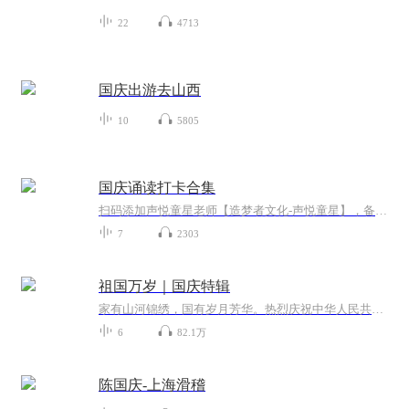
22
4713
国庆出游去山西
10
5805
国庆诵读打卡合集
扫码添加声悦童星老师【造梦者文化-声悦童星】，备注“诵读打卡”报名，已添加好友的，直接发送“诵读打卡”报名，报名成功后进入社群。
7
2303
祖国万岁｜国庆特辑
家有山河锦绣，国有岁月芳华。热烈庆祝中华人民共和国成立73周年！
6
82.1万
陈国庆-上海滑稽