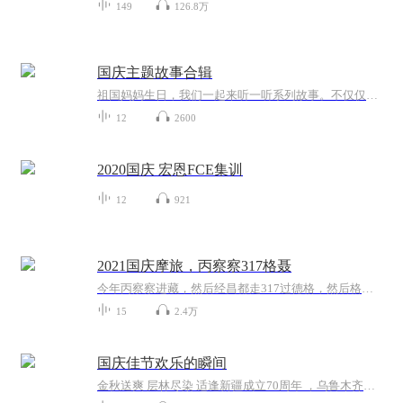
149
126.8万
国庆主题故事合辑
祖国妈妈生日，我们一起来听一听系列故事。不仅仅有《我的祖国》，还有红军故事，也有关于战争的故事，让大家体会到和平年代的不易。
12
2600
2020国庆 宏恩FCE集训
12
921
2021国庆摩旅，丙察察317格聂
今年丙察察进藏，然后经昌都走317过德格，然后格聂南线，最后沙溪古镇收尾。
15
2.4万
国庆佳节欢乐的瞬间
金秋送爽 层林尽染 适逢新疆成立70周年 ，乌鲁木齐于2025年9月23日迎来党中央和习大大带领的慰问团。新疆各族群众欢欣鼓舞，热烈欢迎。