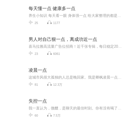
每天懂一点 健康多一点
养生小知识 每天看一眼 身体强一点 给大家整理的都是实用小知识 欢迎大家订阅收看
25
1177
男人对自己狠一点，离成功近一点
喜马拉雅高流量广告位招商！近千张专辑，每日稳定20万以上的真实流量，让你的广告信息每日曝光20W+ 。懂行的、有实力的、有需求的欢迎来聊。微信请加：kefu168999（请注明意向）
23
6061
凌晨一点
这城市风很大孤独的人总是晚回家。我是卿枫凌晨一点与你相伴本专辑内容整理于网络...
81
12.3万
失控一点
我一直认为，微醺，是聊天的最佳时刻。你有没有喝了点酒，有点晕，想要说点什么的时候？你有没有不便和家人朋友诉说，欲言又止的时候？别克制自己，来我这儿，我们一起聊聊天，这就是我想要叫这个名字的初衷。这是一档关注个人生长｜生活｜工作｜女性独立...
60
7.5万