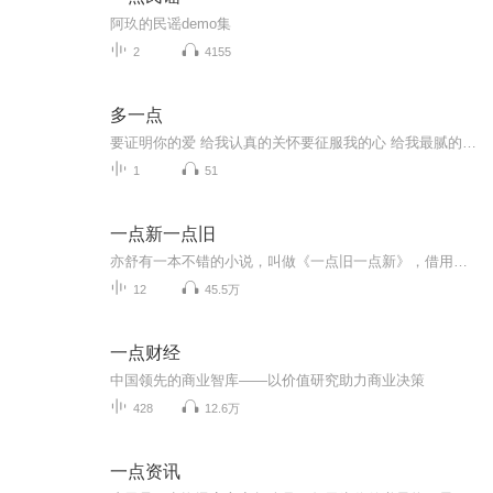
阿玖的民谣demo集
2
4155
多一点
要证明你的爱 给我认真的关怀要征服我的心 给我最腻的宠爱何小芮鸭甜宠单曲《多一点》上新，想念再多一点，见面再多一点，情话再多一点，爱我再多一点，期待每一天都是幸运的一天。
1
51
一点新一点旧
亦舒有一本不错的小说，叫做《一点旧一点新》，借用这个名字，开始试着做一档自己的节目，不过，把新提前，把旧放后。一点新一点旧，想为大家带来的是：一些新的或者旧的好歌，欢迎一起品鉴。
12
45.5万
一点财经
中国领先的商业智库——以价值研究助力商业决策
428
12.6万
一点资讯