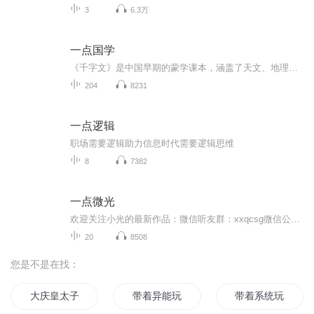
3
6.3万
一点国学
《千字文》是中国早期的蒙学课本，涵盖了天文、地理、自然、社会、历史等多方面的知识。其以儒学理论为纲、穿插诸多常识，用四字韵语写出，很适于儿童诵读，后来就成了中国古代教育史上最早、最成功的启蒙教材。《千字文》问世1400 多年来的流传表明，它既...
204
8231
一点逻辑
职场需要逻辑助力信息时代需要逻辑思维
8
7382
一点微光
欢迎关注小光的最新作品：微信听友群：xxqcsg微信公众号“阁楼上的小光”愿你尘心不起，世虑无忧不负这世间无限春光清溪浅水行舟；微雨竹窗夜话；暑至临溪濯足；雨后登楼看山；柳阴堤畔闲行；花坞樽前微笑；隔江山寺闻钟；月下东邻吹萧；晨兴半炷茗香；午...
20
8508
您是不是在找：
大庆皇太子
带着异能玩穿越
带着系统玩异界