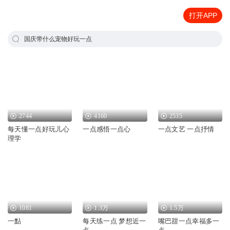
打开APP
国庆带什么宠物好玩一点
2744
4160
2535
每天懂一点好玩儿心
一点感悟一点心
一点文艺 一点抒情
理学
1081
1.3万
1.5万
一點
每天练一点 梦想近一
嘴巴甜一点幸福多一