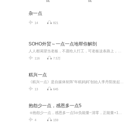
点
点
杂一点
14
821
SOHO外贸～一点一点地帮你解剖
人人都渴望当老板，不愿给人打工，可老板这条路上，不仅人少而且还十分坎坷，荆棘蔓生，一不小心就万劫不复。不是所有人都有重头再来的勇气和能力。我曾走上SOHO外贸之路，其实纯属偶然，我真是没啥能力，也许就那么点勇气支撑我到现在。这绝不是我谦虚，...
116
7.5万
糕兴一点
《糕兴一点》是自媒体矩阵“年糕妈妈”创始人李丹阳发起的一档泛女性文化类播客。议题范围包括但不限于女性、家庭、育儿、成长等话题。呈现播客话语场里稀缺的母亲视角，在当下的养育环境中发出真实的声音。给当妈的女性，在生活、职场、自我成长中提供一...
13
645
抱怨少一点，感恩多一点5
️ ❇️抱怨少一点，感恩多一点5❇️负能量~清零，正能量+100, 100%和负面情绪说88
4
159