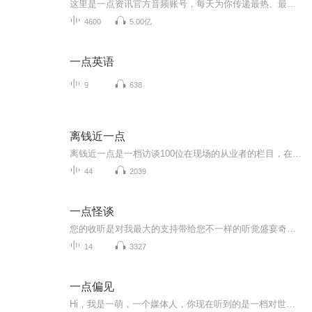
这里是一点资讯官方音频账号，每天为你传递最热、最及时的价值资讯。
4600
5.00亿
一点英语
9
638
离钱近一点
离钱近一点是一档访谈100位在现场的从业者的栏目，在这个人人都能做点小生意的时代，终于有人告诉我怎么挣钱或者怎么亏钱的故事了。简单来说，这是一群亲手创造生意的人，他们不分性别，身处各行各业，这里不只有社交媒体里光鲜的报喜，你也会听见，向上攀...
44
2039
一点怪谈
您的收听是对我最大的支持带给您不一样的听觉盛宴奇异恐怖故事灵异怪谈，奇闻异录，民间传说恐怖、悬疑、灵异、奇闻杂谈，您听过几个？搞笑奇异故事等着你来听
14
3327
一点偏见
Hi，我是一萌，一个媒体人，你现在听到的是一档对世界和人类充满好奇的泛娱乐、泛文化类中文播客，每周不定期更新。欢迎关注我们的weibo、公主号：ALittleBias一点偏...