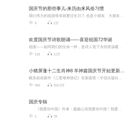
国庆节的那些事儿-来历由来风俗习惯
我们伟大的祖国母亲就要过生日了,也是小朋友、大朋友们最喜欢的“国庆小长假”或说“黄金周”还有说”国庆7天乐”的，说法真是不一而足。那么“国庆节”是怎么来的？自古以来国庆节怎么庆贺？新中国国庆节的来历，以及新中国国庆节的庆贺方式又有哪些呢？ ...
6
2万
欢度国庆节诗歌朗诵——喜迎祖国72华诞
祖国——如同我们的生命一样，是诗人笔下永恒而温暖的主题。在祖国72周年华诞来临之际，特创建这个诗歌朗诵专辑，诵读经典爱国篇章，和大家一起歌颂祖国，向国庆的献礼！祝愿伟大的祖国繁荣富强，祝愿大家国庆节快乐，度过平安快乐的黄金周假期！
116
11万
小猪屏蓬十二生肖神8 羊神篇国庆节开始更新啦！
晓东叔叔新作《三星堆神游记》全新面世！中信出版社出版！京东当当淘宝均有售！点蓝色字收听——《小猪屏蓬爆笑日记2024》《小猪屏蓬爆笑日记2》《小猪屏蓬爆笑日记1》让你笑得喘不上气！《我进故宫当富翁——小猪屏蓬故宫财商笔记》教你成为大富翁！《小...
550
315.5万
国庆专辑
《我爱你中国》作者：凝嫣心语我爱你中国！我爱你春天蓬勃的秧苗；我爱你秋日金黄的硕果。我爱你中国！我爱你青松气质，我爱你红梅品格！我爱你家乡的甜蔗好像乳汁滋润着我的心窝。我爱你中国，我要把最美的歌儿献给你，我的母亲我的祖国。我爱你中国，我爱...
1
78