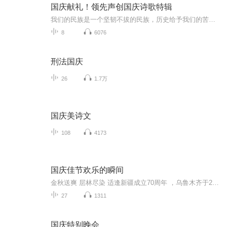
国庆献礼！领先声创国庆诗歌特辑
我们的民族是一个坚韧不拔的民族，历史给予我们的苦难都变成了闪着金光的勋章！我们的国家是一个龙腾虎跃的国家，那条巨龙正以不可阻挡之势崛起于神奇的东方！------------------------------------------------值此祖国70周年华诞之际，领先声创以诗歌向祖国献礼！用我们的声音、用我们的热血、用我们的灵魂诵读经典爱国篇章，歌颂我们的祖国！永远繁荣富强！
8
6076
刑法国庆
26
1.7万
国庆美诗文
108
4173
国庆佳节欢乐的瞬间
金秋送爽 层林尽染 适逢新疆成立70周年 ，乌鲁木齐于2025年9月23日迎来党中央和习大大带领的慰问团。新疆各族群众欢欣鼓舞，热烈欢迎。
27
1311
国庆特别晚会