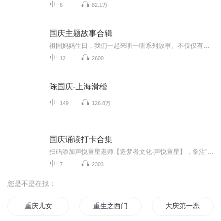
6
82.1万
国庆主题故事合辑
祖国妈妈生日，我们一起来听一听系列故事。不仅仅有《我的祖国》，还有红军故事，也有关于战争的故事，让大家体会到和平年代的不易。
12
2600
陈国庆-上海滑稽
149
126.8万
国庆诵读打卡合集
扫码添加声悦童星老师【造梦者文化-声悦童星】，备注“诵读打卡”报名，已添加好友的，直接发送“诵读打卡”报名，报名成功后进入社群。
7
2303
您是不是在找：
重庆儿女
重生之西门庆
大庆第一恶