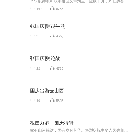
本辑以诗歌和歌颂祖国文章为主，金秋十月，丹桂飘香，在这个充满丰收喜悦的季节里，我们满怀激动和自豪，迎来了中华人民共和国76周年华诞。这不仅是一个庄重的纪念日，更是全体中华儿女共同欢庆的盛大的节日，承载着深厚的民族情感和历史意义.
167
6788
张国庆|穿越牛熊
91
4.2万
张国庆|舆论战
22
4713
国庆出游去山西
10
5805
祖国万岁｜国庆特辑
家有山河锦绣，国有岁月芳华。热烈庆祝中华人民共和国成立73周年！