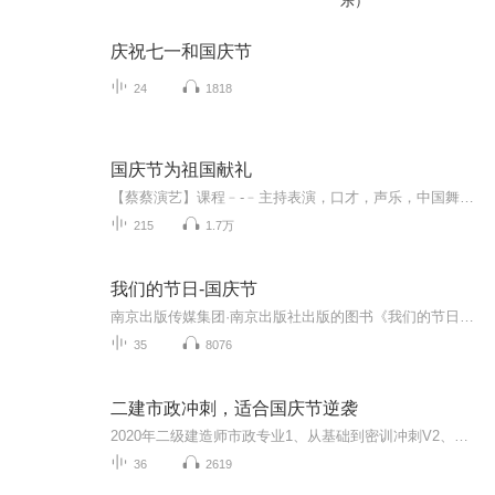
乐）
庆祝七一和国庆节
24
1818
国庆节为祖国献礼
【蔡蔡演艺】课程﹣-﹣主持表演，口才，声乐，中国舞，民族舞。独特的小舞台，专业的录音棚，每一位同学都能成为优秀的小明星。独特的教学模式，轻松上课，快乐学习！知名主持人，舞蹈家，高级教师任职授课！江南总校：河沟街42号三楼 18545856430江北分校...
215
1.7万
我们的节日-国庆节
南京出版传媒集团·南京出版社出版的图书《我们的节日》通过对中国节日文化和节日意义进行深度的挖掘，面向青少年群体构建独具特色的栏目内容，以此丰富春节、元宵节、清明节、端午节、七夕节、中秋节、重阳节等传统节日；六一节、教师节、国庆节等新兴节日的文化内涵和表现形式。促进青少年形成新的节日习俗，提升节日仪式感、认同感。音频作品由金陵朗读者联盟志愿者朗诵，南京音像出版社、金陵图书馆联合制作。
35
8076
二建市政冲刺，适合国庆节逆袭
2020年二级建造师市政专业1、从基础到密训冲刺V2、从精华课程到超压密押V3、0基础同步更新v4、持续更新到2020年考试V5、只要你跟着学让你一次稳拿证V6、渠道超压压题，超压三页纸等独家绝密压题!
36
2619