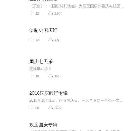
《原创》：《国庆特别晚会》为展现国庆的喜庆与祖国的深情我将以具体的场景切入从清晨升旗的庄严到街头巷尾的欢庆到历史与当下的交融，用优美的笔触传递对祖国的热爱与自豪！用诗歌和情感美文形式，歌颂祖国的繁荣富强，祝人民幸福安康！
12
2.9万
法制史国庆班
12
1万
国庆七天乐
魔性早功练习
10
1518
2018国庆吟诵专辑
2018年10月1日，正值国庆日。一大早看到一个公号文章，正是文天祥的《己卯十月一日至燕越五日罹狴犴有感而赋》。当然，彼十一非当今的十一。不过数字的巧合还是让人感触，今天拿来读一读，体味一番历史英杰的民族情怀，恰也当时。 根据诗题来看，这组诗是写于十月一日至十月五日之间，是文天祥被俘之后所作，这些诗作不仅有凛凛正气，更也能看的到他百端交集的复杂情感。另一首于右任先生的《望大陆》，微信公号有称《望乡》，一句“山之上国之殇”荡气回肠，一并兴起拿来读了一读。仓促间多有瑕疵...
38
2592
欢度国庆专辑