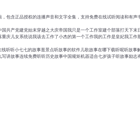
辑，包含正品授权的连播声音和文字全集，支持免费在线试听阅读和有声书
中国共产党建党始末
穿越之大庆帝国
我只是一个工作室
建个部落打天下
末
落
重庆儿女
系统说我该去工作了
小杰的第一个工作
我的工作是皇妃
我工作
在线听
听小七七的故事
逛景点听故事的软件
儿歌故事在哪下载听呢
听故事
么写
讲故事连续免费听
听历史故事中国规矩机器
适合七岁孩子听故事
励志