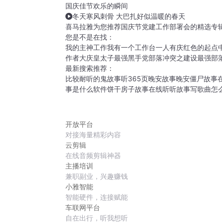
国庆佳节欢乐的瞬间
冬天寒风刺骨 大巴扎好似温暖的春天
喜马拉雅为您推荐国庆节党建工作部署会的精选专
您是不是在找：
我的主神工作
我有一个工作台
一人有庆
红色的起点
作者
大庆皇太子
最强黑手党
部落冲突之建设最强部
最新搜索推荐：
比较耐听的鬼故事
听365页晚安故事
晚安僵尸故事
事是什么软件
饼干房子故事在线听
听故事写歌曲怎
开放平台
对接海量精彩内容
云剪辑
在线音频剪辑神器
主播培训
兼职副业，兴趣赚钱
小雅智能
智能硬件，连接赋能
车联网平台
自在出行，听我想听