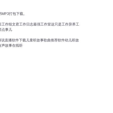
MP3打包下载。
日工作组
文君工作日志
最强工作室
这只是工作
异界工
那点事儿
解说直播软件下载
儿童听故事歌曲推荐软件
幼儿听故
有声故事在线听