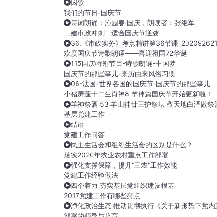
囚歌
我们的节日-国庆节
诗词朗诵：沁园春·国庆，朗读者：张继军
二建市政冲刺，适合国庆节逆袭
36.《市政实务》考点精讲第36节课_202092621
欢度国庆节诗歌朗诵——喜迎祖国72华诞
115国庆特别节目-诗歌朗诵-中国梦
国庆节的那些事儿-来历由来风俗习惯
06-法国-世界各国的国庆节-国庆节的那些事儿
小猪屏蓬十二生肖神8 羊神篇国庆节开始更新啦！
羊神祭酒 53 羊山神廿三护祭坛 敬天地白泽做祭
基层党建工作
结语
党建工作问答
民主生活会和组织生活会的区别是什么？
落实2020年农业农村重点工作部署
强化支撑保障，提升“三农”工作效能
党建工作经验做法
四个着力 夯实基层党组织建设根基
2017党建工作有哪些亮点
净化政治生态 推动贯彻执行《关于新形势下党内
部署的领导与培育