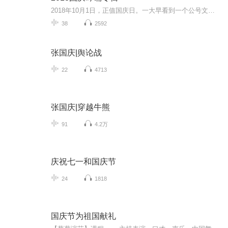
2018年10月1日，正值国庆日。一大早看到一个公号文章，正是文天祥的《己卯十月一日至燕越五日罹狴犴有感而赋》。当然，彼十一非当今的十一。不过数字的巧合还是让人感触，今天拿来读一读，体味一番历史英杰的民族情怀，恰也当时。 根据诗题来看，这组诗是写于十月一日至十月五日之间，是文天祥被俘之后所作，这些诗作不仅有凛凛正气，更也能看的到他百端交集的复杂情感。另一首于右任先生的《望大陆》，微信公号有称《望乡》，一句“山之上国之殇”荡气回肠，一并兴起拿来读了一读。仓促间多有瑕疵...
38
2592
张国庆|舆论战
22
4713
张国庆|穿越牛熊
91
4.2万
庆祝七一和国庆节
24
1818
国庆节为祖国献礼