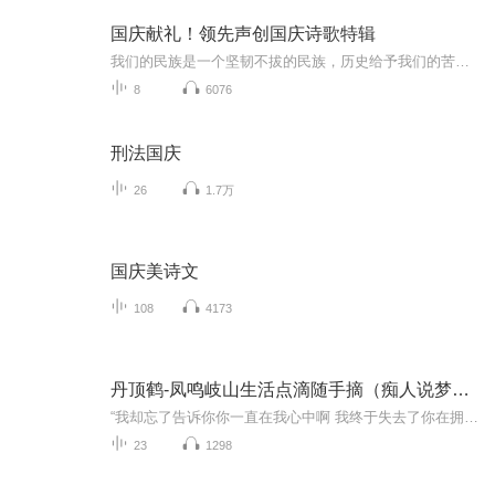
国庆献礼！领先声创国庆诗歌特辑
我们的民族是一个坚韧不拔的民族，历史给予我们的苦难都变成了闪着金光的勋章！我们的国家是一个龙腾虎跃的国家，那条巨龙正以不可阻挡之势崛起于神奇的东方！------------------------------------------------值此祖国70周年华诞之际，领先声创以诗歌向祖国献礼！用我们的声音、用我们的热血、用我们的灵魂诵读经典爱国篇章，歌颂我们的祖国！永远繁荣富强！
8
6076
刑法国庆
26
1.7万
国庆美诗文
108
4173
丹顶鹤-凤鸣岐山生活点滴随手摘（痴人说梦音频集）
“我却忘了告诉你你一直在我心中啊 我终于失去了你在拥挤的人群中”
23
1298