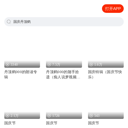
打开APP
国庆丹顶鹤
3340
7.5万
1.6万
丹顶鹤000的朗读专
丹顶鹤000的随手拾
国庆特辑（国庆节快
辑
遗（痴人说梦视频
乐）
集）
2.1万
1726
543
国庆节
国庆节
国庆节