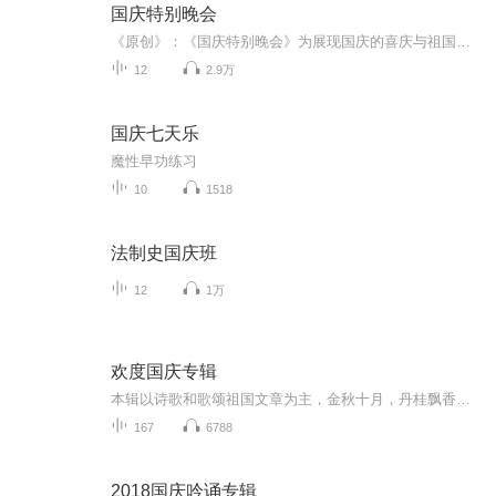
国庆特别晚会
《原创》：《国庆特别晚会》为展现国庆的喜庆与祖国的深情我将以具体的场景切入从清晨升旗的庄严到街头巷尾的欢庆到历史与当下的交融，用优美的笔触传递对祖国的热爱与自豪！用诗歌和情感美文形式，歌颂祖国的繁荣富强，祝人民幸福安康！
12
2.9万
国庆七天乐
魔性早功练习
10
1518
法制史国庆班
12
1万
欢度国庆专辑
本辑以诗歌和歌颂祖国文章为主，金秋十月，丹桂飘香，在这个充满丰收喜悦的季节里，我们满怀激动和自豪，迎来了中华人民共和国76周年华诞。这不仅是一个庄重的纪念日，更是全体中华儿女共同欢庆的盛大的节日，承载着深厚的民族情感和历史意义.
167
6788
2018国庆吟诵专辑