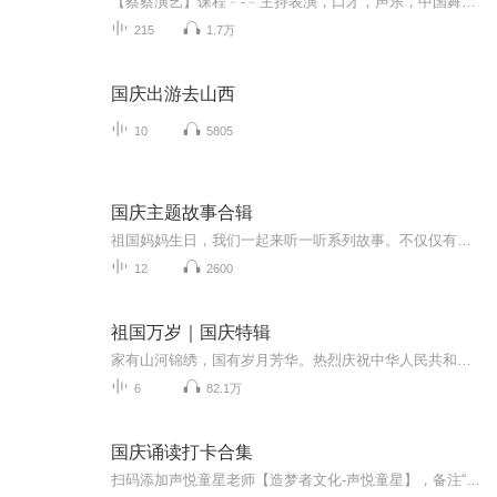
【蔡蔡演艺】课程﹣-﹣主持表演，口才，声乐，中国舞，民族舞。独特的小舞台，专业的录音棚，每一位同学都能成为优秀的小明星。独特的教学模式，轻松上课，快乐学习！知名主持人，舞蹈家，高级教师任职授课！江南总校：河沟街42号三楼 18545856430江北分校...
215
1.7万
国庆出游去山西
10
5805
国庆主题故事合辑
祖国妈妈生日，我们一起来听一听系列故事。不仅仅有《我的祖国》，还有红军故事，也有关于战争的故事，让大家体会到和平年代的不易。
12
2600
祖国万岁｜国庆特辑
家有山河锦绣，国有岁月芳华。热烈庆祝中华人民共和国成立73周年！
6
82.1万
国庆诵读打卡合集
扫码添加声悦童星老师【造梦者文化-声悦童星】，备注“诵读打卡”报名，已添加好友的，直接发送“诵读打卡”报名，报名成功后进入社群。