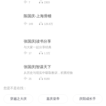
7
2303
陈国庆-上海滑稽
149
126.8万
张国庆|读书分享
与大家一起分享经典
17
1.3万
张国庆|智谋天下
从历史与现实中吸取教训，积累经验
25
8180
您是不是在找：
穿越之大庆帝国
嘉庆皇帝
庆阳成长手札