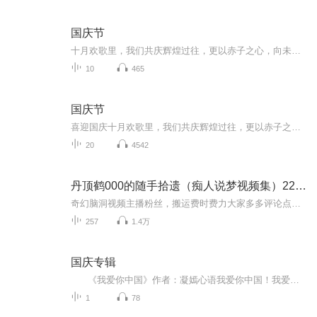
国庆节
十月欢歌里，我们共庆辉煌过往，更以赤子之心，向未来书写滚烫的誓言——这盛世，值得我们以热爱相拥。
10
465
国庆节
喜迎国庆十月欢歌里，我们共庆辉煌过往，更以赤子之心，向未来书写滚烫的誓言——这盛世，值得我们以热爱相拥。
20
4542
丹顶鹤000的随手拾遗（痴人说梦视频集）22年9月
奇幻脑洞视频主播粉丝，搬运费时费力大家多多评论点赞！不胜感激
257
1.4万
国庆专辑
《我爱你中国》作者：凝嫣心语我爱你中国！我爱你春天蓬勃的秧苗；我爱你秋日金黄的硕果。我爱你中国！我爱你青松气质，我爱你红梅品格！我爱你家乡的甜蔗好像乳汁滋润着我的心窝。我爱你中国，我要把最美的歌儿献给你，我的母亲我的祖国。我爱你中国，我爱...
1
78