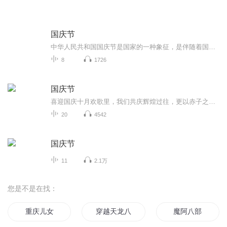
国庆节
中华人民共和国国庆节是国家的一种象征，是伴随着国家的出现而出现的。让我们用诗歌朗诵歌颂祖国的繁荣富强，国泰民安。
8
1726
国庆节
喜迎国庆十月欢歌里，我们共庆辉煌过往，更以赤子之心，向未来书写滚烫的誓言——这盛世，值得我们以热爱相拥。
20
4542
国庆节
11
2.1万
您是不是在找：
重庆儿女
穿越天龙八部
魔阿八部