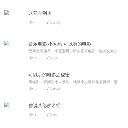
八部金刚功
8
3.4万
音乐电影 小baby 可以听的电影
经典音乐曲目，小宝宝可以听的音乐电影~ 也有长大的指挥家~
4
154
可以听的电影之秘密
听电影，音频为个人录制，纯属个人爱好如有异议，请联系作者，谢谢
7
8670
佛说八部佛名经
1
36