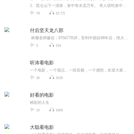
1、昆仑山下一清泉，泉中有水流万年。 有人窃吃泉中水，活个生长不老仙!2、八部金刚功与八段锦的区别。3、张至顺真人外八部金刚功、内八部长寿功讲解与演练
78
32.7万
付后坚天龙八部
林珊老师徽信：975677818，安利中国自98年后，绝大多数的团队还是做销售拼业绩，大健康的产业的口号是没错，但运作方法都偏离了直销的本质，这个生意的核心是建立稳健的网络管道，而产品在里面流通，产生源源不断的现金流，从而收获财务的自由， 盛和系统2015创立至今，教练团队实力雄厚，是做网络构建的团队，模块化搭建财务管道，运用互联网技术和工具，不用东奔西跑，在家学习开发全国市场，已经帮助100多户伙伴做到海外旅游， 22财年目标新上2户营销总监，10户营销经...
3
319
听涛看电影
一个电影，一个观点，一段音频，一个感悟，欢迎大家收听我们的影评，希望我们的解析让大家有新的收获；心得感悟。祝大家喜欢上看电影，愿爱洒满人间
35
3228
好看的电影
精彩的人生
15
1668
大聪看电影