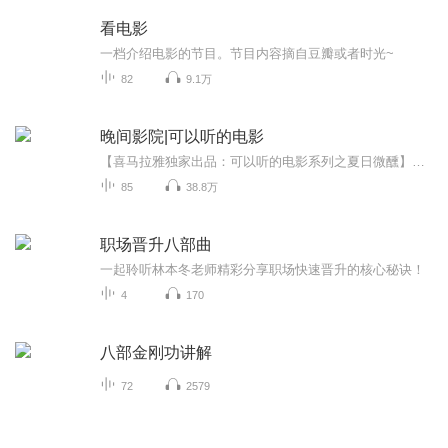
看电影
一档介绍电影的节目。节目内容摘自豆瓣或者时光~
82
9.1万
晚间影院|可以听的电影
【喜马拉雅独家出品：可以听的电影系列之夏日微醺】欢迎订阅，点赞和分享！人生如戏，生活就像我们每一个人的舞台，我们每天都在扮演着特定的角色。从早到晚，一天的劳碌和颠簸。夜幕降临，褪去我们的戏服，走进喜马影院，穿越时空，感受从古至今的世间故...
85
38.8万
职场晋升八部曲
一起聆听林本冬老师精彩分享职场快速晋升的核心秘诀！
4
170
八部金刚功讲解
72
2579