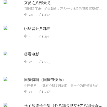
玄灵之八部天龙
“阴时阴月”出生的李朝睿，拜入一位神秘的“阴纹冥绣师”门下。用黄皮子血、乌鸡血、乃至死人血和独特针法，在人身纹刻特定图案，向鬼神“借力”，实现改命、招财、驱邪、护身，从而走上了与鬼共舞的惊悚之路。
723
3.9万
职场晋升八部曲
4
214
瞎看电影
72
5.5万
国庆特辑（国庆节快乐）
在评书界，小魏有个朋友叫刘鹏，是一个为评书努力的小伙子。在2021年国庆期间，他想弄个特辑，便烦劳我给他录个爱国题材的评书小段儿。这种事情，不是特殊情况，小魏一般不会拒绝，也就给其录了一个《鲁迅踢鬼》，等他传完，我再传到我的专辑里。另外，小...
14
1.6万
张至顺道长合集（外八部金刚功+内八部长寿功）