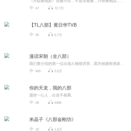
《大聪看电影》音频节目，不追求跑量，只研磨精品，为您带来最新最热门的电影点评。 大家也可以关注《大聪看电影》公众号，图文电影分析让你更直观。
47
72.7万
【TL八部】黄日华TVB
45
6.7万
漫话宋朝（全八部）
我们要介绍的第一位出场人物很厉害，因为他拥有很多专利，比如“陈桥兵变”、“黄袍加身”、“杯酒释兵权”等等，同时他还留下了一个千古迷局“烛影斧声”。当然，这些都不是最厉害的，最厉害的是他创立了一个超级的家族企业——大宋王朝！说到这里，你们...
405
5.5万
你的天龙，我的八部
愿得一心人，白首不相离。
28
6496
米晶子《八部金刚功》
18
1.6万