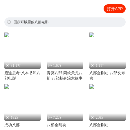
打开APP
国庆可以看的八部电影
31.1万
1.6万
1.1万
启迪思考:八本书和八
青冥八部|同款天龙八
八部金刚功 八部长寿
部电影
部|八部献身治愈故事
功
1825
7.2万
2565
成功八部
八部金刚功
八部金刚功