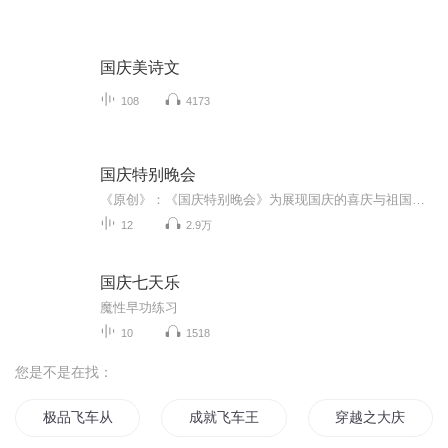
国庆美诗文
108
4173
国庆特别晚会
《原创》：《国庆特别晚会》为展现国庆的喜庆与祖国的深情我将以具体的场景切入从清晨升旗的庄严到街头巷尾的欢庆到历史与当下的交融，用优美的笔触传递对祖国的热爱与自豪！用诗歌和情感美文形式，歌颂祖国的繁荣富强，祝人民幸福安康！
12
2.9万
国庆七天乐
魔性早功练习
10
1518
您是不是在找：
极品飞车从重生开始
成就飞车王者之路
穿越之大庆帝国