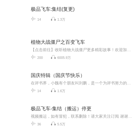
极品飞车:集结(复更)
14
1.3万
植物大战僵尸之百变飞车
【点击前往】收听植物大战僵尸更多精彩故事！欢迎加入QQ粉丝福利群：376148497添加豌豆射手微信：pvz_wandou
200
6005.9万
国庆特辑（国庆节快乐）
在评书界，小魏有个朋友叫刘鹏，是一个为评书努力的小伙子。在2021年国庆期间，他想弄个特辑，便烦劳我给他录个爱国题材的评书小段儿。这种事情，不是特殊情况，小魏一般不会拒绝，也就给其录了一个《鲁迅踢鬼》，等他传完，我再传到我的专辑里。另外，小...
14
1.6万
极品飞车-集结（搬运）停更
视频搬运，如有冒犯，联系删除！请大家关注订阅 谢谢退游了转三角洲了
36
5.5万