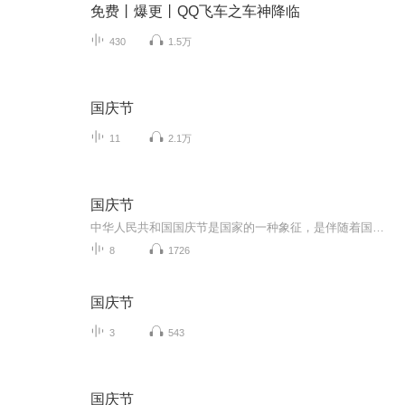
免费丨爆更丨QQ飞车之车神降临
430
1.5万
国庆节
11
2.1万
国庆节
中华人民共和国国庆节是国家的一种象征，是伴随着国家的出现而出现的。让我们用诗歌朗诵歌颂祖国的繁荣富强，国泰民安。
8
1726
国庆节
3
543
国庆节