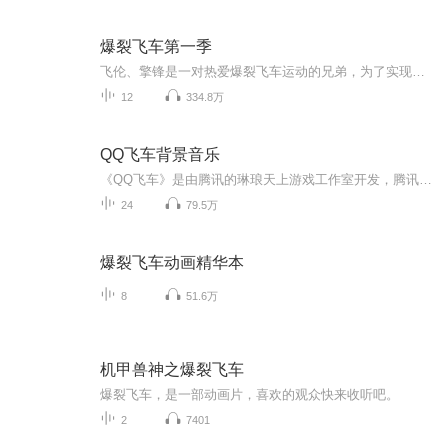
爆裂飞车第一季
飞伦、擎锋是一对热爱爆裂飞车运动的兄弟，为了实现成为冠军的梦想，两人趁着暑假时光来到疾风都市。一次机缘巧合，他们结识了神秘的爆裂飞车——风暴猎鹰，然而没等他们搞清现状，自称黑暗战士的爆裂飞车却出现了。它们企图利用爆裂联盟大赛上所收集的纹章晶片打败光明战士。为了阻止它们的阴谋，飞伦、擎锋毅然决定参赛。然而在两人克服重重困难的过程中，他们却发现敌人的阴谋远不止这么简单——它们居然妄图控制整个宇宙！决定宇宙未来，光明与黑暗的斗争将在爆裂夺晶争霸赛上拉开序幕。
12
334.8万
QQ飞车背景音乐
《QQ飞车》是由腾讯的琳琅天上游戏工作室开发，腾讯游戏发行的一款赛车类网络游戏。多年没玩这游戏了，里面的背景音乐现在听起来有种说不出的感觉。
24
79.5万
爆裂飞车动画精华本
8
51.6万
机甲兽神之爆裂飞车
爆裂飞车，是一部动画片，喜欢的观众快来收听吧。
2
7401