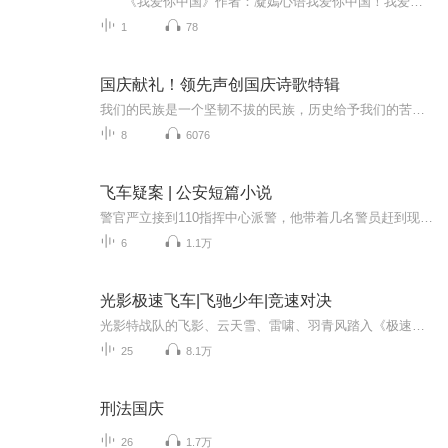
《我爱你中国》作者：凝嫣心语我爱你中国！我爱你春天蓬勃的秧苗；我爱你秋日金黄的硕果。我爱你中国！我爱你青松气质，我爱你红梅品格！我爱你家乡的甜蔗好像乳汁滋润着我的心窝。我爱你中国，我要把最美的歌儿献给你，我的母亲我的祖国。我爱你中国，我爱...
1
78
国庆献礼！领先声创国庆诗歌特辑
我们的民族是一个坚韧不拔的民族，历史给予我们的苦难都变成了闪着金光的勋章！我们的国家是一个龙腾虎跃的国家，那条巨龙正以不可阻挡之势崛起于神奇的东方！------------------------------------------------值此祖国70周年华诞之际，领先声创以诗歌向祖国献礼！用我们的声音、用我们的热血、用我们的灵魂诵读经典爱国篇章，歌颂我们的祖国！永远繁荣富强！
8
6076
飞车疑案 | 公安短篇小说
警官严立接到110指挥中心派警，他带着几名警员赶到现场。现场的情况惨不忍睹：一个穿着高中校服的女孩躺在血泊之中，不远处倒着一辆摩托车，一个壮年男人跪坐在女孩尸体前，哭得撕心裂肺。肇事的摩托车骑手却失去了踪迹，这是一个普通的交通肇事案吗……作...
6
1.1万
光影极速飞车|飞驰少年|竞速对决
光影特战队的飞影、云天雪、雷啸、羽青风踏入《极速幻境》虚拟世界时，意外得知许多体验者因意识连接异常被永久滞留，现实中已彻底失联。游刃与楚龙在资格赛中表现反常，楚龙夺冠后获得“复制对手车型”的福利，其异常举动被飞影察觉，小队认定二人是幕后...
25
8.1万
刑法国庆
26
1.7万