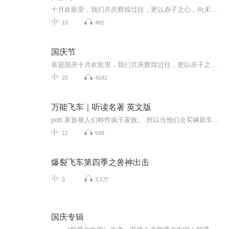
十月欢歌里，我们共庆辉煌过往，更以赤子之心，向未来书写滚烫的誓言——这盛世，值得我们以热爱相拥。
10
465
国庆节
喜迎国庆十月欢歌里，我们共庆辉煌过往，更以赤子之心，向未来书写滚烫的誓言——这盛世，值得我们以热爱相拥。
20
4542
万能飞车｜听读名著 英文版
pott 家族被人们称作疯子家族。 所以当他们去买辆新车，回来的时候出了车祸，却没有人会感到惊讶。 买的这辆车是有名字的，它会飞， 还会游泳.. 飞天万能车是一辆自动驾驶的飞行汽车，这辆汽车带着波特一家进行了一系列疯狂的冒险，他们试图抓捕一伙臭名昭著的强盗。 这是一个充满了幽默，冒险和小玩意的故事，只有弗莱明这样的天才才能创造出来 。
12
699
爆裂飞车第四季之兽神出击
3
3.5万
国庆专辑