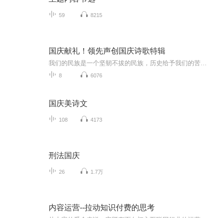
59
8215
国庆献礼！领先声创国庆诗歌特辑
我们的民族是一个坚韧不拔的民族，历史给予我们的苦难都变成了闪着金光的勋章！我们的国家是一个龙腾虎跃的国家，那条巨龙正以不可阻挡之势崛起于神奇的东方！------------------------------------------------值此祖国70周年华诞之际，领先声创以诗歌向祖国献礼！用我们的声音、用我们的热血、用我们的灵魂诵读经典爱国篇章，歌颂我们的祖国！永远繁荣富强！
8
6076
国庆美诗文
108
4173
刑法国庆
26
1.7万
内容运营--拉动知识付费的思考