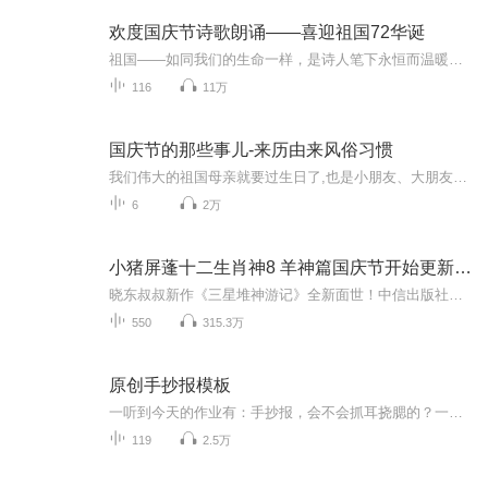
欢度国庆节诗歌朗诵——喜迎祖国72华诞
祖国——如同我们的生命一样，是诗人笔下永恒而温暖的主题。在祖国72周年华诞来临之际，特创建这个诗歌朗诵专辑，诵读经典爱国篇章，和大家一起歌颂祖国，向国庆的献礼！祝愿伟大的祖国繁荣富强，祝愿大家国庆节快乐，度过平安快乐的黄金周假期！
116
11万
国庆节的那些事儿-来历由来风俗习惯
我们伟大的祖国母亲就要过生日了,也是小朋友、大朋友们最喜欢的“国庆小长假”或说“黄金周”还有说”国庆7天乐”的，说法真是不一而足。那么“国庆节”是怎么来的？自古以来国庆节怎么庆贺？新中国国庆节的来历，以及新中国国庆节的庆贺方式又有哪些呢？ ...
6
2万
小猪屏蓬十二生肖神8 羊神篇国庆节开始更新啦！
晓东叔叔新作《三星堆神游记》全新面世！中信出版社出版！京东当当淘宝均有售！点蓝色字收听——《小猪屏蓬爆笑日记2024》《小猪屏蓬爆笑日记2》《小猪屏蓬爆笑日记1》让你笑得喘不上气！《我进故宫当富翁——小猪屏蓬故宫财商笔记》教你成为大富翁！《小...
550
315.3万
原创手抄报模板
一听到今天的作业有：手抄报，会不会抓耳挠腮的？一起来看看，总有您需要的模板在这里。
119
2.5万