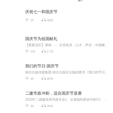
乐）
庆祝七一和国庆节
24
1818
国庆节为祖国献礼
【蔡蔡演艺】课程﹣-﹣主持表演，口才，声乐，中国舞，民族舞。独特的小舞台，专业的录音棚，每一位同学都能成为优秀的小明星。独特的教学模式，轻松上课，快乐学习！知名主持人，舞蹈家，高级教师任职授课！江南总校：河沟街42号三楼 18545856430江北分校...
215
1.7万
我们的节日-国庆节
南京出版传媒集团·南京出版社出版的图书《我们的节日》通过对中国节日文化和节日意义进行深度的挖掘，面向青少年群体构建独具特色的栏目内容，以此丰富春节、元宵节、清明节、端午节、七夕节、中秋节、重阳节等传统节日；六一节、教师节、国庆节等新兴节日的文化内涵和表现形式。促进青少年形成新的节日习俗，提升节日仪式感、认同感。音频作品由金陵朗读者联盟志愿者朗诵，南京音像出版社、金陵图书馆联合制作。
35
8076
二建市政冲刺，适合国庆节逆袭
2020年二级建造师市政专业1、从基础到密训冲刺V2、从精华课程到超压密押V3、0基础同步更新v4、持续更新到2020年考试V5、只要你跟着学让你一次稳拿证V6、渠道超压压题，超压三页纸等独家绝密压题!
36
2619