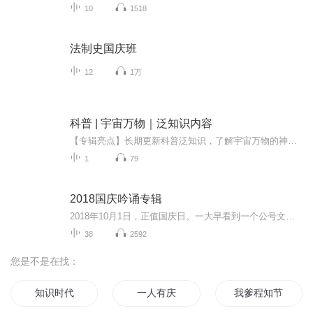
10
1518
法制史国庆班
12
1万
科普 | 宇宙万物｜泛知识内容
【专辑亮点】长期更新科普泛知识，了解宇宙万物的神秘面纱站外百万粉丝作者，知名科普自媒体。【更新频率】每天更新1-3条精彩内容。【收听福利】给专辑五星好评，声音点赞及订阅收藏，将每月随机抽取3位幸运听众赠送喜马拉雅VIP月卡一张或者精美的小礼品。...
1
79
2018国庆吟诵专辑
2018年10月1日，正值国庆日。一大早看到一个公号文章，正是文天祥的《己卯十月一日至燕越五日罹狴犴有感而赋》。当然，彼十一非当今的十一。不过数字的巧合还是让人感触，今天拿来读一读，体味一番历史英杰的民族情怀，恰也当时。 根据诗题来看，这组诗是写于十月一日至十月五日之间，是文天祥被俘之后所作，这些诗作不仅有凛凛正气，更也能看的到他百端交集的复杂情感。另一首于右任先生的《望大陆》，微信公号有称《望乡》，一句“山之上国之殇”荡气回肠，一并兴起拿来读了一读。仓促间多有瑕疵...
38
2592
您是不是在找：
知识时代
一人有庆
我爹程知节