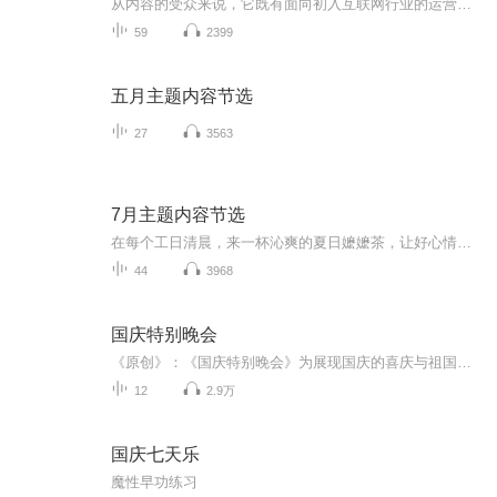
从内容的受众来说，它既有面向初入互联网行业的运营从业者们的具体工作方法讲解和建议，又有适合3～5年运营从业者们阅读的一些案例解析、思考方法分享，也有更适合创业者、互联网公司高管阅读的一些运营体系搭建、不同类型产品所适合的运营方法等更为宏观...
59
2399
五月主题内容节选
27
3563
7月主题内容节选
在每个工日清晨，来一杯沁爽的夏日嬷嬷茶，让好心情伴随一整天！
44
3968
国庆特别晚会
《原创》：《国庆特别晚会》为展现国庆的喜庆与祖国的深情我将以具体的场景切入从清晨升旗的庄严到街头巷尾的欢庆到历史与当下的交融，用优美的笔触传递对祖国的热爱与自豪！用诗歌和情感美文形式，歌颂祖国的繁荣富强，祝人民幸福安康！
12
2.9万
国庆七天乐
魔性早功练习