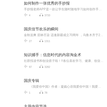
如何制作一张优秀的手抄报
手抄报老师APP是一款让学生随时随地学习如何创作手抄报的高级实用产品，学生不仅可以在视频中观看优质的课程讲解和手绘步骤，还可以欣赏到千余种优秀的手抄报作品。同时，在学习之余，还能DIY自由创作手抄报，寓教于乐。让你成为手抄报达人，教你轻松搞定手抄报！...
4
3733
国庆佳节欢乐的瞬间
金秋送爽 层林尽染 适逢新疆成立70周年 ，乌鲁木齐于2025年9月23日迎来党中央和习大大带领的慰问团。新疆各族群众欢欣鼓舞，热烈欢迎。
27
1311
知识捕手：信息时代的内容淘金术
社群找读书和创业搭子啦！!!各位喜欢学习、健康、创业的伙伴：大家好！我组建了一个读书创业杜群，如果你喜欢读书或者想拥有一个事业机会的话，可以加微mx04188，我邀请你进读书群。为什么要做读书会？1.一个人读书，很多人很难坚持下去，但一群人，能相互...
97
3282
国庆专辑
《我爱你中国》作者：凝嫣心语我爱你中国！我爱你春天蓬勃的秧苗；我爱你秋日金黄的硕果。我爱你中国！我爱你青松气质，我爱你红梅品格！我爱你家乡的甜蔗好像乳汁滋润着我的心窝。我爱你中国，我要把最美的歌儿献给你，我的母亲我的祖国。我爱你中国，我爱...
1
78
主题内容节选