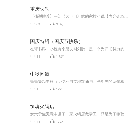
重庆火锅
【强烈推荐】一部《大宅门》式的家族小说【内容介绍】公元1934年春天的某个早上，在华西的上海——重庆城的朝天门，响起了震耳欲聋的鞭炮声，人们纷纷跑来观看，这才发现，几乎是一夜之间又冒出了一座豪华的店铺。看客们纷纷议论起来：“个老子的，好气派呀，不晓得是哪个龟儿子又要在重庆码头操坝儿。” 【主播/作者简介】作者：何光菊笔名：何佳主播：崔勇、胡玥芸【购买须知】1、本书为付费有声书，单集0.5元，前6集免费试听，您也可以点击【立即购买】来购买全部集数。2、本有声书为虚拟服务内容...
63
9.8万
国庆特辑（国庆节快乐）
在评书界，小魏有个朋友叫刘鹏，是一个为评书努力的小伙子。在2021年国庆期间，他想弄个特辑，便烦劳我给他录个爱国题材的评书小段儿。这种事情，不是特殊情况，小魏一般不会拒绝，也就给其录了一个《鲁迅踢鬼》，等他传完，我再传到我的专辑里。另外，小...
14
1.6万
中秋闲谭
每每提起中秋节，便不自觉地默诵与月亮相关的诗句和故事来，因为中秋节里还有一个与月亮相关的美丽的传说呢！ 美丽的嫦娥姑娘和可爱的小玉兔就在月亮的广寒宫里住着，特别是在中秋节这天晚上，当一轮满月悄悄的挂在天边时，在广寒宫里、美丽的嫦娥姑娘抱着可爱的小玉兔就开活动起来，当我们与家人一起围聚在丰盛的晚餐桌旁、吃着丰盛的水果和共享月饼美食、不经意间抬头仰望天上的满月时，有眼亮的小朋友就会大叫起来：”哦，天哪，我看到月亮里面的嫦娥姐姐了，她还抱着个可爱的小兔兔和大家打招呼呢“！..… 中秋的传说和故事、闲谭古今梦落花，一起嗨聊吧...
11
1225
惊魂火锅店
女大学生无意中进了一家火锅店做零工，只是为了赚取下学期的生活费....在山城火锅店所遇见的种种怪事及寻母历程! 并道:没有什么怨气是一顿火锅解决不了的，如果有，那就两顿!教职工办公大楼，空荡的二层走廊里，顶灯在不断地闪烁着，发出嗞嗞的电流声，皮...
44
1778