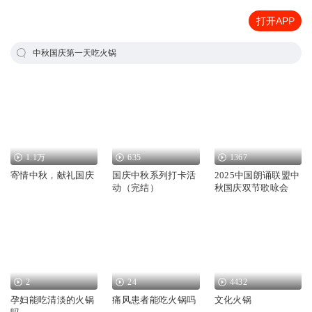
打开APP
中秋国庆第一天吃火锅
1.1万
635
1367
寄情中秋，献礼国庆
国庆中秋系列打卡活
2025中国朗诵联盟中
动（完结）
秋国庆双节歌咏会
2
24
4432
孕妇能吃清淡的火锅
痛风患者能吃火锅吗
文化火锅