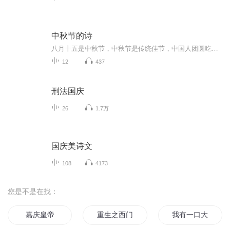
中秋节的诗
八月十五是中秋节，中秋节是传统佳节，中国人团圆吃月饼的日子，这个节日自古就有，所以留下了不少关于中秋节的诗
12
437
刑法国庆
26
1.7万
国庆美诗文
108
4173
您是不是在找：
嘉庆皇帝
重生之西门庆
我有一口大黑锅