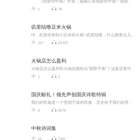
《我爱你中国》作者：凝嫣心语我爱你中国！我爱你春天蓬勃的秧苗；我爱你秋日金黄的硕果。我爱你中国！我爱你青松气质，我爱你红梅品格！我爱你家乡的甜蔗好像乳汁滋润着我的心窝。我爱你中国，我要把最美的歌儿献给你，我的母亲我的祖国。我爱你中国，我爱...
1
78
叽里咕噜豆米火锅
Hi，欢迎你来到小豆米的火锅~叽里咕噜，什么都煮点儿，什么都聊点儿一起聊聊脚踏实地的现实，搞搞天马行空的浪漫会邀请各领域的朋友一起来“煮”各式各样的火锅，在输出和表达中一起共鸣、思考和成长，希望能给听到播客的你也带来一些不一样的体验
107
29.9万
火锅店怎么盈利
火锅店怎么盈利吃火锅也能吃出“阴阳平衡”？这家店靠中医智慧年赚百万的秘诀来了！ 作为被健康管理事业耽误的网文写手，今天要揭秘的可不是普通商战剧本——您猜怎么着？最近有家火锅店把《黄帝内经》玩成了致富经，开业三个月就上了必吃榜！且看他们...
1
2
国庆献礼！领先声创国庆诗歌特辑
我们的民族是一个坚韧不拔的民族，历史给予我们的苦难都变成了闪着金光的勋章！我们的国家是一个龙腾虎跃的国家，那条巨龙正以不可阻挡之势崛起于神奇的东方！------------------------------------------------值此祖国70周年华诞之际，领先声创以诗歌向祖国献礼！用我们的声音、用我们的热血、用我们的灵魂诵读经典爱国篇章，歌颂我们的祖国！永远繁荣富强！
8
6076
中秋诗词集
10
7187