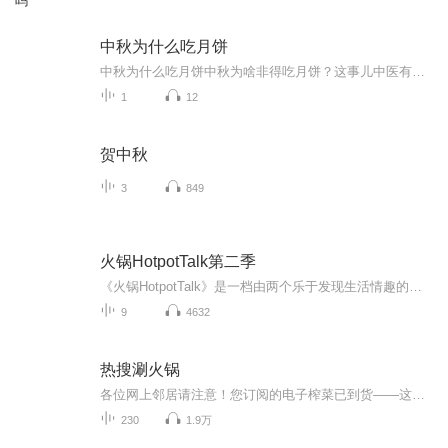
吗
中秋为什么吃月饼
中秋为什么吃月饼中秋为啥非得吃月饼？这事儿中医有话说 每到中秋，朋友圈就开始上演“月饼摄影大赛”，五仁派和莲蓉党互相嫌弃，鲜肉月饼在江南傲视群雄。但你想过没，为啥中秋节非得和月饼锁死？难道古人是为了给现代人创造“选择困难症”？今天咱就...
1
12
贺中秋
3
849
火锅HotpotTalk第二季
《火锅HotpotTalk》是一档由两个乐于发现生活情趣的女子，一拍即合录制的生活脱口秀节目。我们的话题包罗生活方方面面，我的宗旨是：“把生活中一切有趣话题作底料，用high煮成热气腾腾的火锅。”如果你正感觉生活无聊、无趣、无精打采，那么恭喜你，你已经进入我们的适听范围，欢迎订阅我们的节目。
9
4632
热搜涮火锅
各位网上邻居请注意！您订阅的电子榨菜已到货——这里是全网最不正经的新闻吐槽大会《热搜涮火锅》，专治周一丧气症、地铁臭脸症、深夜EMO症！在这里，社会新闻能变成武侠连续剧，国际时政能写成霸道总裁文，连你家楼下超市大葱涨价都能被我们唱成嘻哈单曲...
230
1.9万