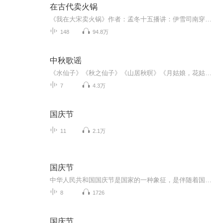
在古代卖火锅
《我在大宋卖火锅》作者：孟冬十五播讲：伊雪司南穿越到大宋开封府，一米八的身高没有了，攻气十足的大帅脸也没有了，成了个年仅十六、白白嫩嫩的小弱受！ 小弱受也就算了，还没了爹妈，丢了祖产，只有个管东管西的拖油瓶小弟。 司南：…… 大总攻不带怕的...
148
94.8万
中秋歌谣
《水仙子》《秋之仙子》《山居秋暝》《月姑娘，花姑娘》《月儿圆圆》《秋风吹吹》
7
4.3万
国庆节
11
2.1万
国庆节
中华人民共和国国庆节是国家的一种象征，是伴随着国家的出现而出现的。让我们用诗歌朗诵歌颂祖国的繁荣富强，国泰民安。
8
1726
国庆节