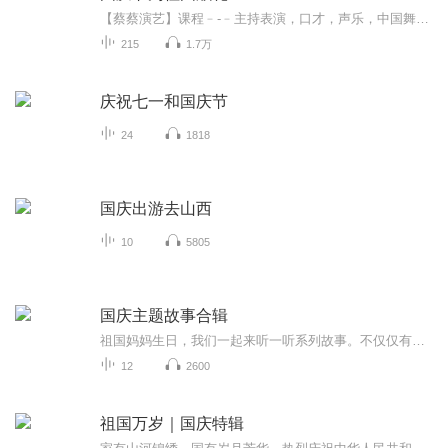
【蔡蔡演艺】课程﹣-﹣主持表演，口才，声乐，中国舞，民族舞。独特的小舞台，专业的录音棚，每一位同学都能成为优秀的小明星。独特的教学模式，轻松上课，快乐学习！知名主持人，舞蹈家，高级教师任职授课！江南总校：河沟街42号三楼 18545856430江北分校...
215
1.7万
庆祝七一和国庆节
24
1818
国庆出游去山西
10
5805
国庆主题故事合辑
祖国妈妈生日，我们一起来听一听系列故事。不仅仅有《我的祖国》，还有红军故事，也有关于战争的故事，让大家体会到和平年代的不易。
12
2600
祖国万岁｜国庆特辑