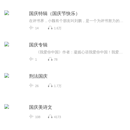
国庆特辑（国庆节快乐）
在评书界，小魏有个朋友叫刘鹏，是一个为评书努力的小伙子。在2021年国庆期间，他想弄个特辑，便烦劳我给他录个爱国题材的评书小段儿。这种事情，不是特殊情况，小魏一般不会拒绝，也就给其录了一个《鲁迅踢鬼》，等他传完，我再传到我的专辑里。另外，小...
14
1.6万
国庆专辑
《我爱你中国》作者：凝嫣心语我爱你中国！我爱你春天蓬勃的秧苗；我爱你秋日金黄的硕果。我爱你中国！我爱你青松气质，我爱你红梅品格！我爱你家乡的甜蔗好像乳汁滋润着我的心窝。我爱你中国，我要把最美的歌儿献给你，我的母亲我的祖国。我爱你中国，我爱...
1
78
刑法国庆
26
1.7万
国庆美诗文
108
4173