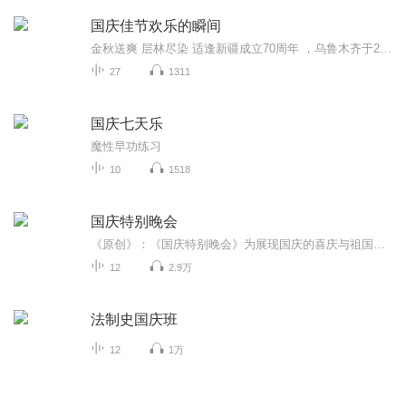
国庆佳节欢乐的瞬间
金秋送爽 层林尽染 适逢新疆成立70周年 ，乌鲁木齐于2025年9月23日迎来党中央和习大大带领的慰问团。新疆各族群众欢欣鼓舞，热烈欢迎。
27
1311
国庆七天乐
魔性早功练习
10
1518
国庆特别晚会
《原创》：《国庆特别晚会》为展现国庆的喜庆与祖国的深情我将以具体的场景切入从清晨升旗的庄严到街头巷尾的欢庆到历史与当下的交融，用优美的笔触传递对祖国的热爱与自豪！用诗歌和情感美文形式，歌颂祖国的繁荣富强，祝人民幸福安康！
12
2.9万
法制史国庆班
12
1万