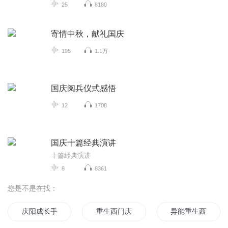
25
8180
寄情中秋，献礼国庆
195
1.1万
国庆阅兵仪式感悟
12
1708
国庆十篇经典演讲
十篇经典演讲
8
8361
您是不是在找：
庆阳成长手札
重生西门庆
异能重生西门庆