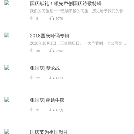
国庆献礼！领先声创国庆诗歌特辑
我们的民族是一个坚韧不拔的民族，历史给予我们的苦难都变成了闪着金光的勋章！我们的国家是一个龙腾虎跃的国家，那条巨龙正以不可阻挡之势崛起于神奇的东方！------------------------------------------------值此祖国70周年华诞之际，领先声创以诗歌向祖国献礼！用我们的声音、用我们的热血、用我们的灵魂诵读经典爱国篇章，歌颂我们的祖国！永远繁荣富强！
8
6076
2018国庆吟诵专辑
2018年10月1日，正值国庆日。一大早看到一个公号文章，正是文天祥的《己卯十月一日至燕越五日罹狴犴有感而赋》。当然，彼十一非当今的十一。不过数字的巧合还是让人感触，今天拿来读一读，体味一番历史英杰的民族情怀，恰也当时。 根据诗题来看，这组诗是写于十月一日至十月五日之间，是文天祥被俘之后所作，这些诗作不仅有凛凛正气，更也能看的到他百端交集的复杂情感。另一首于右任先生的《望大陆》，微信公号有称《望乡》，一句“山之上国之殇”荡气回肠，一并兴起拿来读了一读。仓促间多有瑕疵...
38
2592
张国庆|舆论战
22
4713
张国庆|穿越牛熊
91
4.2万
国庆节为祖国献礼