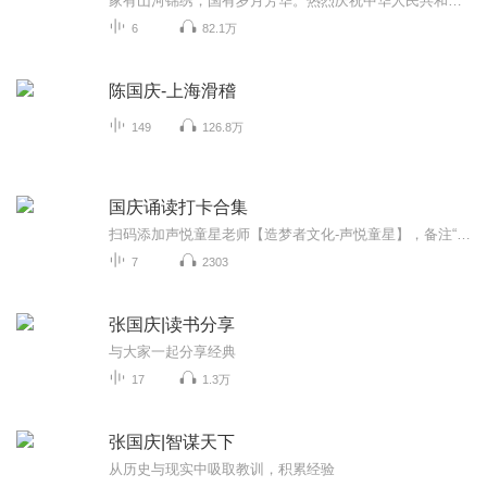
家有山河锦绣，国有岁月芳华。热烈庆祝中华人民共和国成立73周年！
6
82.1万
陈国庆-上海滑稽
149
126.8万
国庆诵读打卡合集
扫码添加声悦童星老师【造梦者文化-声悦童星】，备注“诵读打卡”报名，已添加好友的，直接发送“诵读打卡”报名，报名成功后进入社群。
7
2303
张国庆|读书分享
与大家一起分享经典
17
1.3万
张国庆|智谋天下
从历史与现实中吸取教训，积累经验