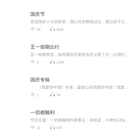
国庆节
喜迎国庆十月欢歌里，我们共庆辉煌过往，更以赤子之心，向未来书写滚烫的誓言——这盛世，值得我们以热爱相拥。
20
4542
五一假期出行
五一假期将至，如何规划才能更有意义呢？五一让我们做感恩之行吧！五一让我们做公益，让爱与成长在路上，五一，让我们回归家乡，陪伴父母到田埂上找到蒲公英最珍贵的"风景"，在孩子心里种下一颗关于"家"的种子。
3
1328
国庆专辑
《我爱你中国》作者：凝嫣心语我爱你中国！我爱你春天蓬勃的秧苗；我爱你秋日金黄的硕果。我爱你中国！我爱你青松气质，我爱你红梅品格！我爱你家乡的甜蔗好像乳汁滋润着我的心窝。我爱你中国，我要把最美的歌儿献给你，我的母亲我的祖国。我爱你中国，我爱...
1
78
一切都顺利
节目主题：一切都顺利内容重点：讲的是，小神仙12仙在凡间发生的事情，还有超级多有趣的事情，故事里的主人公比较多还有些杂，非常有趣，欢迎订阅收听哦适合人群： 喜欢童话故事或神仙，的小朋友主播介绍：由一人编、配音、讲的故事更新频率：会有些慢
21
474