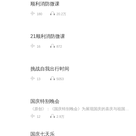
顺利消防微课
180
20.2万
21顺利消防微课
16
872
挑战自我出行时间
13
5053
国庆特别晚会
《原创》：《国庆特别晚会》为展现国庆的喜庆与祖国的深情我将以具体的场景切入从清晨升旗的庄严到街头巷尾的欢庆到历史与当下的交融，用优美的笔触传递对祖国的热爱与自豪！用诗歌和情感美文形式，歌颂祖国的繁荣富强，祝人民幸福安康！
12
2.9万
国庆七天乐