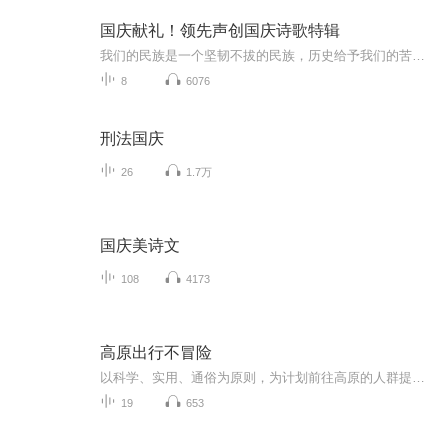
国庆献礼！领先声创国庆诗歌特辑
我们的民族是一个坚韧不拔的民族，历史给予我们的苦难都变成了闪着金光的勋章！我们的国家是一个龙腾虎跃的国家，那条巨龙正以不可阻挡之势崛起于神奇的东方！------------------------------------------------值此祖国70周年华诞之际，领先声创以诗歌向祖国献礼！用我们的声音、用我们的热血、用我们的灵魂诵读经典爱国篇章，歌颂我们的祖国！永远繁荣富强！
8
6076
刑法国庆
26
1.7万
国庆美诗文
108
4173
高原出行不冒险
以科学、实用、通俗为原则，为计划前往高原的人群提供全面健康指导。内容包括高原环境特点、哪些人不适合去高原、高原旅游常见误区辟谣等，一般人群前往高原地区的注意事项、特殊人群和常见病患者能不能去高原及自我评估、分病种的高原旅游指导、行前准备...
19
653