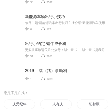
38
2592
新能源车辆出行小技巧
节目主题:新能源汽车出行技巧主播介绍:新能源汽车使用干货分享主播寄语:让你出行路上无烦恼，平安快乐驾驶新能源汽车！
6
177
出行小约定-蜗牛成长树
更多故事敬请关注公众号：蜗牛童书 蜗牛童书是我司图书品牌，十多年来一直专注图书出版，为孩子们提供优质图书。 淘宝店：蜗牛童书
51
3951
2019 ，诸（猪）事顺利
18
1289
您是不是在找：
庆元纪年
一人有庆
一切都顺