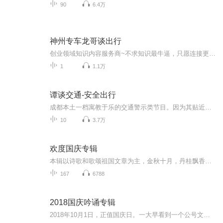
90
6.4万
神州专车龙哥谈出行
创业领域知识内容服务商~不求知识最牛逼，只愿连接更鲜活！学霸晓一哥，交流学习：mo31678...
1
1.1万
谭谈交通-安全出行
成都本土一档寓教于乐的交通警示类节目。因为其贴近大众的节目特色和诙谐幽默的主持特点，赢得了成都市民的一致好评。其中很多期经典节目，在全国各大电视台转载。受到了热烈的关注。
10
3.7万
欢度国庆专辑
本辑以诗歌和歌颂祖国文章为主，金秋十月，丹桂飘香，在这个充满丰收喜悦的季节里，我们满怀激动和自豪，迎来了中华人民共和国76周年华诞。这不仅是一个庄重的纪念日，更是全体中华儿女共同欢庆的盛大的节日，承载着深厚的民族情感和历史意义.
167
6788
2018国庆吟诵专辑
2018年10月1日，正值国庆日。一大早看到一个公号文章，正是文天祥的《己卯十月一日至燕越五日罹狴犴有感而赋》。当然，彼十一非当今的十一。不过数字的巧合还是让人感触，今天拿来读一读，体味一番历史英杰的民族情怀，恰也当时。 根据诗题来看，这组诗是写于十月一日至十月五日之间，是文天祥被俘之后所作，这些诗作不仅有凛凛正气，更也能看的到他百端交集的复杂情感。另一首于右任先生的《望大陆》，微信公号有称《望乡》，一句“山之上国之殇”荡气回肠，一并兴起拿来读了一读。仓促间多有瑕疵...