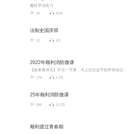
魔性早功练习
10
1518
法制史国庆班
12
1万
2022年顺利消防微课
【效果看得见】学完一节课，马上记住这节的所有知识点！注意：本专辑内容是主要是消防工程师教材精讲内容，目的是帮助各位消防工程师快速学习相关知识点，快速通过考试。【音频和视频一起发出来的，你点击专辑的视频就能看到。】目前知识关于教材内容的梳...
179
1.3万
25年顺利消防微课
295
11.2万
顺利渡过青春期