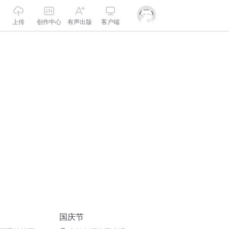
上传
创作中心
有声出版
客户端
国庆节