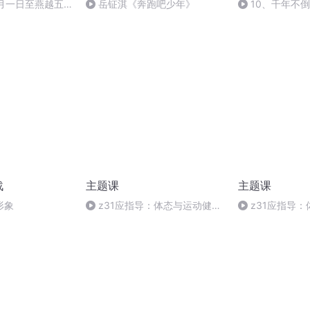
十月一日至燕越五
岳钲淇《奔跑吧少年》
10、千年不
赋》组律18首
诵
战
主题课
主题课
形象
z31应指导：体态与运动健康
z31应指导
20220416
20220416