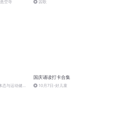
倒悬空寺
囚歌
国庆诵读打卡合集
：体态与运动健康
10月7日-好儿童