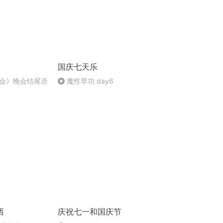
国庆七天乐
会》晚会结尾语
魔性早功 day6
西
庆祝七一和国庆节