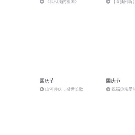
《我和我的祖国》
【直播回听】
中国”主题读书
国庆节
国庆节
山河共庆，盛世长歌
祝福你亲爱