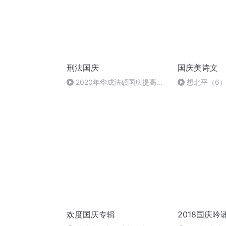
刑法国庆
国庆美诗文
2020年华成法硕国庆提高班
想北平（6
刑法陈 (26)
欢度国庆专辑
2018国庆吟