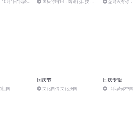
10月1日“我爱你
国庆特辑16：魏迅化口技 二
怎能没有你，
音乐会
胡 东方红+一般唱法和原生态
国庆节
国庆专辑
的祖国
文化自信 文化强国
《我爱你中国