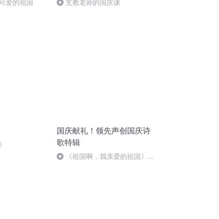
可爱的祖国
支教老师的国庆课
国庆献礼！领先声创国庆诗
歌特辑
》
《祖国啊，我亲爱的祖国》温
婉