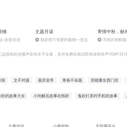
滑稽
主题月读
寄情中秋，献
达-欢歌笑语
我是那只等爱的狐狸—贵志
浑南区朝鲜族
多永
含正品授权的连播声音和文字全集，支持免费在线试听阅读和有声书MP3打
帝国
文不对题
嘉庆皇帝
青春不命题
异能重生西门庆
庆皇太子
异界之无题
庆元纪年
无影无题
庆阳成长手札
合听的故事大全
小玲解压故事在线听
鬼吹灯系列手机听故事
异故事视频
番茄畅听诡异故事
小朋友听故事怎么表扬
瞎子老
故事
听少女说故事的感受
主播培训
小雅智能
车联网平台