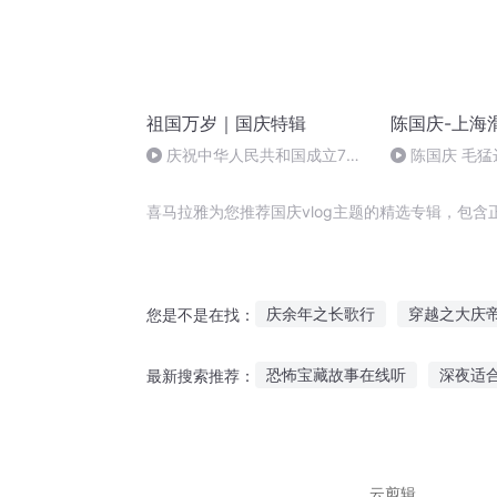
祖国万岁｜国庆特辑
陈国庆-上海
庆祝中华人民共和国成立73
陈国庆 毛猛
周年 天安门广场举行升国旗仪式
喜马拉雅为您推荐国庆vlog主题的精选专辑，包
庆余年之长歌行
穿越之大庆
您是不是在找：
大庆第一恶
普天同庆
大
恐怖宝藏故事在线听
深夜适
最新搜索推荐：
无题好了
听水晶泥鬼故事
给妈妈听诡
七夕听故事在哪
睡觉和听鬼
云剪辑