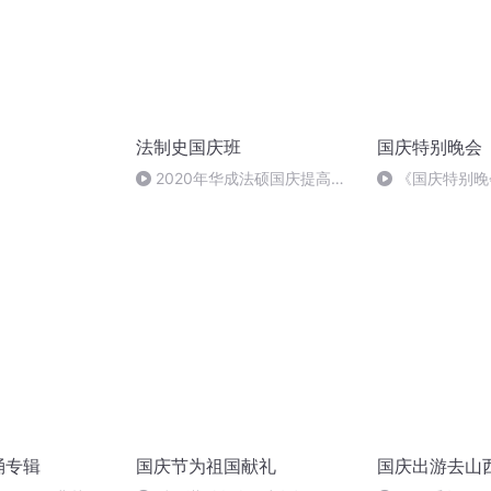
法制史国庆班
国庆特别晚会
）
2020年华成法硕国庆提高班
《国庆特别晚
法制史马志冰 (12)
诵专辑
国庆节为祖国献礼
国庆出游去山