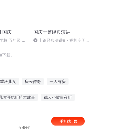
礼国庆
国庆十篇经典演讲
学校 五年级 孙
十篇经典演讲8 - 福柯空间回
归异托邦演讲
包下载。
重庆儿女
庆云传奇
一人有庆
重生之西门庆
青春无题
安庆年记事
几岁开始听绘本故事
德云小故事夜听
兵故事在线听
听赛罗奥特曼故事大全
手机端
企业版