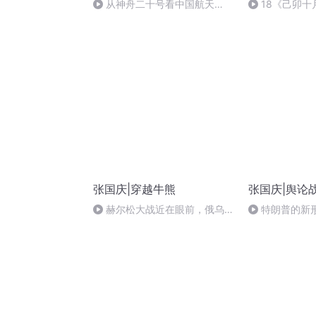
从神舟二十号看中国航天
18《己卯
的“隐形实力”
日罹狴犴有感而
文天祥 自由吟
张国庆|穿越牛熊
张国庆|舆论
赫尔松大战近在眼前，俄乌冲
特朗普的新
突的关键之战，将会如何发展？