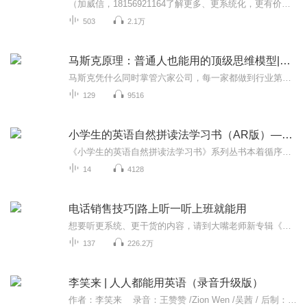
（加威信，18156921164了解更多、更系统化，更有价值的内容。 我们要用15年的时间影响一亿人读书，1000个家庭实现财富自由、时间自由和心灵自由！有钱人和你想的不一样，穷人和富人之间到底有什么区别？致富没有虽然捷径，却有通行的法则。任何被认为不够...
503
2.1万
马斯克原理：普通人也能用的顶级思维模型|特斯拉股票
马斯克凭什么同时掌管六家公司，每一家都做到行业第一？不是因为他有三头六臂，而是因为他用的不是六套方法，是同一套思维操作系统。本节目要拆解的，正是这套让他从破产边缘冲到万亿首富的底层算法。市面上写马斯克的书很多，但大多停留在“他有多牛”的...
129
9516
小学生的英语自然拼读法学习书（AR版）——我能用英文去交流了
《小学生的英语自然拼读法学习书》系列丛书本着循序渐进的学习原则，以自然拼读法为主线，把单词、句子、短对话、阅读段落与英语语言知识相结合，同时将小学阶段教学大纲要求掌握的常用单词、重点单词贯穿其中。这样不仅能帮助小朋友掌握小学英语学习中最...
14
4128
电话销售技巧|路上听一听上班就能用
想要听更系统、更干货的内容，请到大嘴老师新专辑《电话销售50招》（直接点击链接进专辑）。佳V youmoyingxiao（约课），同名电子书已上架“某东”平台。本专辑目前依然持续更新。“电话邀约成功，等于销售成功了一半。——汤姆.霍普金斯”电话之所以被拒...
137
226.2万
李笑来 | 人人都能用英语（录音升级版）
作者：李笑来 录音：王赞赞 /Zion Wen /吴茜 / 后制：于宏飞 本音频版由作者授权录制 。感谢收听，喜欢的话请点击左上方“订阅专辑”按钮，第一时间获得最新的节目动态。欢迎关注【wls英语实验室】更多精彩，与你相约！感谢您的打赏激励，我们会做的更好 :-) 原书电子版请访问：http://zhibimo.com/books/xiaolai/everyone-can-use-english