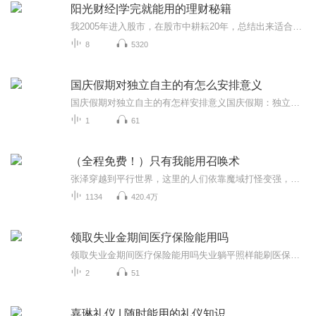
阳光财经|学完就能用的理财秘籍
我2005年进入股市，在股市中耕耘20年，总结出来适合所有人的系统框架：从仓位配置、选股、建仓平仓、买点卖点，到跟踪主力，调仓换股，黄金波段等建立适合自己的交易框架，助力投资者在股市稳健投资！7大服务体系，每日盘面评判，专属直播课及学习圈学习交...
8
5320
国庆假期对独立自主的有怎么安排意义
国庆假期对独立自主的有怎样安排意义国庆假期：独立自主生活的“试金石”与“充电场”一自主规划：构建独立自主生活的“蓝图能力”二生活实践：夯实独立自主生活的“技能底座”三自我探索：深化独立自主生活的“精神内核”四假期意义：从“短期体验”到“...
1
61
（全程免费！）只有我能用召唤术
张泽穿越到平行世界，这里的人们依靠魔域打怪变强，来抵抗魔窟魔物的入侵。为了妹妹张泽进入魔域，取名罗刹，结果意外激活最强SSS级天赋召唤术！杀怪就能召唤，召唤术等级越高，召唤的怪物越多，还能升级，简直是逆天 ！魔域里，当其他冒险者组成百人甚至...
1134
420.4万
领取失业金期间医疗保险能用吗
领取失业金期间医疗保险能用吗失业躺平照样能刷医保卡！这份中医打工人救命指南请收好 最近后台收到很多灵魂拷问：领失业金看病能刷医保吗？今天就给各位"脆皮打工人"吃颗定心丸——医保和失业金就像枸杞配保温杯，妥妥的官配CP！ 先说结论：领失业...
2
51
嘉琳礼仪 | 随时能用的礼仪知识