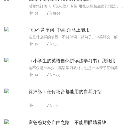
感谢您订阅《+0说礼仪》专辑 用礼仪领航生命的活法，从礼仪的视角解析“软实力”本专辑包含男女士形象塑造，礼赢职场，社交礼仪，涉外礼仪等全方位的礼仪分享，每周更新两期，敬请期待。 知礼，用礼，传播礼，我们因礼相遇，感恩在这个平台遇见愿意将宝贵的时间用来提升自己的如此优秀的你！主播简介：张嘉琳（+0老师）嘉琳礼仪工作室创始人；注册国际高级礼仪培训师；环球礼仪教育协会高级礼仪培训师；多家企事业单位礼仪内训师；从事口才与礼仪教育四年（辅导本地电视台上镜小记者百余名）。主讲课程：职场礼仪、服务礼仪、商务礼仪培训，播音主持艺术培训；咨询合作：+V jlly-1227
55
5934
Tea不背单词 |中高阶|马上能用
这是什么样的节目：不背单词，背句子。中英释义，解开神秘面纱，配上相应的例句，既能理解单词又能掌握用法，纯美音配音示范，听说读写译，一箭多雕。适合什么人学习：高中生，大学生，工作需要的人 ，渴望提高英语表达的人群。特色：中高阶词汇详细解析，...
15
1万
（小学生的英语自然拼读法学习书）我能用英文去交流了
这不仅是一本少儿英语学习教材，也是一本亲子互动英语学习书。从26个字母开始的自然拼读，《小学生的英语自然拼读法学习书》系列丛书，把学习英语变成一件很快乐的事情！1.以自然拼读法为主线，把单词、句子、短对话、阅读段落与英语语言知识全面结合。2....
14
2.2万
徐沐弘：任何场合都能用的自我介绍
...
9
1万
富爸爸财务自由之路：不能用眼睛看钱