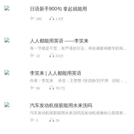
日语新手900句 拿起就能用
200
1.4万
人人都能用英语 ——李笑来
每一节都是干货，有严谨的引论，有哈佛案例教学的风格。风趣不失严谨。主播微信公众号：西风吾号(xifengwuhao），欢迎交流。
12
3.5万
李笑来 | 人人都能用英语
作者：李笑来 录音：王赞赞 /张洪静/刘宇博 后制：尚全伟/于宏飞 本音频版由作者授权录制 。感谢收听，喜欢的话请点击左上方“订阅专辑”按钮，第一时间获得最新的节目动态。欢迎关注【录读学院】更多精彩，与你相约！感谢您的打赏激励，我们会做...
96
78.7万
汽车发动机很脏能用水来洗吗
汽车发动机很脏能用水来洗吗洗发动机就像给心脏搭桥，水冲可能直接送进ICU 最近刷到个视频，有老哥拿着洗车水枪对着发动机舱突突突，水花四溅的样子像极了《西游记》里龙王布雨。作为常年跟中医打交道的健康管理师，我当场就捏了把冷汗——这操作堪比用...
2
29