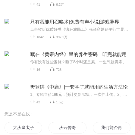
41
6.2万
只有我能用召唤术|免费有声小说|游戏异界
点击收听优质好书《疯狂农民工》张泽穿越到平行世界，这里的人们依靠魔域打怪变强，来抵抗魔窟魔物的入侵。为了妹妹张泽进入魔域，取名罗刹，结果意外激活最强SSS级天赋召唤术！杀怪就能召唤，召唤术等级越高，召唤的怪物越多，还能升级，简直是逆天！魔域...
1842
397.2万
藏在《黄帝内经》里的养生密码：听完就能用
你有没有这些困扰？睡了8小时还是累、一生气就胃疼、喝水都胖、凌晨1-3点准时醒、脱发停不下来、一换季就感冒……这不是你身体出了问题，而是你没读懂身体发出的信号。《黄帝内经》不是一本过时的古书，而是一套写给现代人的“身体使用说明书”。这档专辑...
16
728
樊登讲《中庸》|一套学了就能用的生活方法论
1、专辑售价198元，预计更新42集，一次性上传。2、如在充值／购买环节遇到问题，您可通过页面右上方按钮，将页面分享至微信内使用微信支付完成购买3、本专辑支持7天无忧退款，退款默认退成喜点，请到【账号】-【我的钱包】里面查看。当您同时符合以下两种...
42
1.5万
您是不是在找：
大庆皇太子
庆云传奇
我们能否再见到明