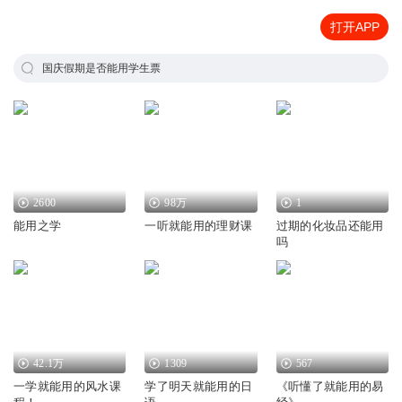
打开APP
国庆假期是否能用学生票
2600
98万
1
能用之学
一听就能用的理财课
过期的化妆品还能用
吗
42.1万
1309
567
一学就能用的风水课
学了明天就能用的日
《听懂了就能用的易