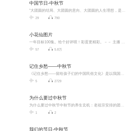
中国节日-中秋节
“大团圆的结局、大团圆的意向、大团圆的人生理想，是中国文化的情结……”正因为圆满的月亮，与人间情感生活有了这样密不可分的联系，我们的诗人才会发出“月是故乡明”的感慨。在一年的时序中，中秋节所在的是秋季中期，天气不冷不热，白昼与夜晚均等，...
29
790
小花仙图片
一年目标100集。给个好评呗！彩蛋更精彩。－－ 主播 贝瑞吖也叫逆光小爱
57
5.8万
记住乡愁——中秋节
《记住乡愁——留给孩子们的中国民俗文化》是以我国民俗事象的精彩节点为圆心，广泛地辐射民俗生活的方方面面，资料翔实、梳理系统，具有很高的文化史料价值和现实意义，对于长期忽视生活中的优秀传统文化活态传承的倾向是一种矫正。...
5
2729
为什么要过中秋节
为什么要过中秋节中秋节的养生玄机：老祖宗安排的团圆节，暗藏多少健康密码？ 朋友，你有没有发现，中秋节就像被设置在年度日程表上的一个强制“系统更新”？平时工作群里静如死水，这天突然集体复活，连失联十年的前同事都能蹦出来发句“中秋快乐”。...
1
2
我们的节日-中秋节