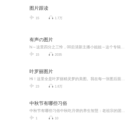
图片跟读
15
1.7万
有声の图片
hi～这里四分之三怜，00后清新主播小姐姐～这个专辑是由四分之三怜与微笑小熊工作室合作出版，由于都是千怜的工作室，所以质量保障十分，如果您恶意差评，说明您眼睛要么是x了，要么就是您道德有问题～好啦，也当作是千怜500粉丝的福利专辑叭别对我说我喜欢你你廉价的喜欢抵不上夏天的一根雪糕
15
2035
叶罗丽图片
Hi！这里全是叶罗丽精灵梦的美图。我在每一张图后面都给大家留了点时间让大家把喜欢的图保存下来。如果你觉得这个图不太清晰，你可以私信找我要原图哦！
23
1.8万
中秋节有哪些习俗
中秋节有哪些习俗中秋吃月饼的养生智慧：老祖宗的团圆密码全藏在这张饼里 （开篇先抛个灵魂拷问）您有没有想过，为什么中秋节非得跟月饼死磕？就像现代人追剧必须配奶茶，古人赏月手里不攥块月饼就跟缺了充电宝似的浑身不自在。今天咱们就扒一扒这块油...
1
10