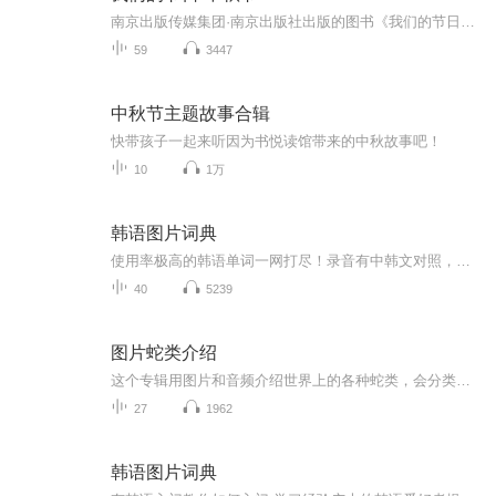
南京出版传媒集团·南京出版社出版的图书《我们的节日》通过对中国节日文化和节日意义进行深度的挖掘，面向青少年群体构建独具特色的栏目内容，以此丰富春节、元宵节、清明节、端午节、七夕节、中秋节、重阳节等传统节日；六一节、教师节、国庆节等新兴节日的文化内涵和表现形式。促进青少年形成新的节日习俗，提升节日仪式感、认同感。音频作品由金陵朗读者联盟志愿者朗诵，南京音像出版社、金陵图书馆联合制作。
59
3447
中秋节主题故事合辑
快带孩子一起来听因为书悦读馆带来的中秋故事吧！
10
1万
韩语图片词典
使用率极高的韩语单词一网打尽！录音有中韩文对照，方便同学们在路上收听磨耳朵！更多韩语学习的内容，欢迎关注订阅“韩语助手FM” ：）
40
5239
图片蛇类介绍
这个专辑用图片和音频介绍世界上的各种蛇类，会分类别介绍，如有错误欢迎指正。
27
1962
韩语图片词典