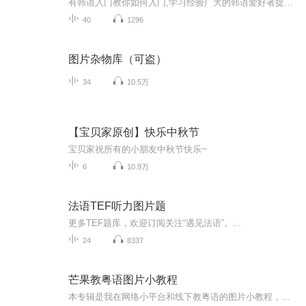
有韩语入门教你如何入门,学习经验广大的韩语爱好者提供自己学习的心得体会;韩语词汇包含各类词汇满足你各个方面的需求;韩语阅读:韩国古今各种书籍、童话、谚语等的阅读;韩语...
40
1296
图片杂物库（可盗）
34
10.5万
【宝贝家原创】快乐中秋节
宝贝家祝所有的小朋友中秋节快乐~
6
10.9万
法语TEF听力图片题
更多TEF题库，欢迎订阅关注“遇见法语”。...
24
8337
芒果教粤语图片小教程
本专辑是我在网络小平台和线下教粤语的图片小教程，做成图片是方便传播保存下来哦！这些教程涉及生活各方面，而且是基础加地道口语都有，非常实用，建议保存！