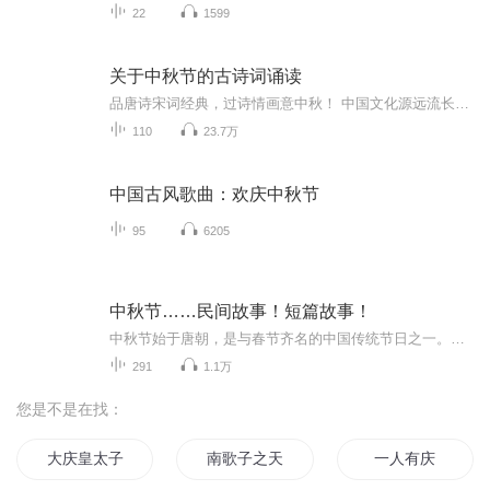
22
1599
关于中秋节的古诗词诵读
品唐诗宋词经典，过诗情画意中秋！ 中国文化源远流长，博大精深，诗词向来是以其阳春白雪式的唯美典雅，吸引了无数虔诚的追随者，尤其是那些集作者思想、感情、智慧、创造力于一身的千古名句，虽历经千载沧桑仍熠熠生辉，尽管在现代文明的嘈杂与喧嚣中独自...
110
23.7万
中国古风歌曲：欢庆中秋节
95
6205
中秋节……民间故事！短篇故事！
中秋节始于唐朝，是与春节齐名的中国传统节日之一。中秋节自古便有祭月、赏月、拜月、吃月饼、赏桂花、饮桂花酒等习俗，为寄托思念故乡、思念亲人之情，以月之圆，兆人之团圆。流传至今，经久不息。民间故事！少儿读物！健康养生！
291
1.1万
您是不是在找：
大庆皇太子
南歌子之天气晚来秋
一人有庆