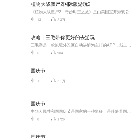
植物大战僵尸2国际版游玩2
《植物大战僵尸2：奇妙时空之旅》是由美国宝开游戏公司、美国艺电公司开发的一款益智策略类塔防御战游戏，也是《植物大战僵尸》的正统续作。于2013年7月18日正式发行。游戏在沿袭了《植物大战僵尸》经典的种植植物，抵御僵尸进攻的玩法上，还新增了叶绿素...
13
2.3万
攻略丨三毛带你更好的去游玩
三毛游是一款以境外景区自动讲解为主打的APP，戴上耳机透过声音了解每个国家独有的历史与风情享受一次高质量的旅游。想听更多的语音请下载app哦！微信：sanmaoyou888
6
904
国庆节
11
2.1万
国庆节
中华人民共和国国庆节是国家的一种象征，是伴随着国家的出现而出现的。让我们用诗歌朗诵歌颂祖国的繁荣富强，国泰民安。
8
1726
国庆节