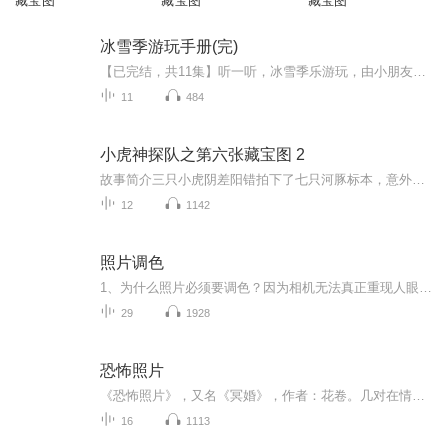
藏宝图
藏宝图
藏宝图
冰雪季游玩手册(完)
【已完结，共11集】听一听，冰雪季乐游玩，由小朋友配音并播讲的玩雪秘籍
11
484
小虎神探队之第六张藏宝图 2
故事简介三只小虎阴差阳错拍下了七只河豚标本，意外的得到了一张藏宝图。奇怪的事情接二连三的发生了，先是一个金发的占星师来找碧吉，说藏宝图会给她带来厄运；接着是一个奇怪的男人提出要拿一间健身房跟帕特里克换取藏宝图；然后，有一个号称是晚报记者的人，承诺担复小虎们寻宝的费用......这里到底有什么阴谋？三只小虎应该相信谁？他们能找到传说中的宝藏吗？
12
1142
照片调色
1、为什么照片必须要调色？因为相机无法真正重现人眼所见，或心中所见，或我们真正想要的表达。2、调色有多少种方法？很多，并不简单，必须要有耐心和毅力，还必须要有聪明才智和专注精神，才能学会。
29
1928
恐怖照片
《恐怖照片》，又名《冥婚》，作者：花卷。几对在情网上认识的恋人，被一张神秘而骇人的冥婚照片引到贵州一个偏僻的小镇上，每次或者回来的却只有一人。失踪的人从此渺无踪影，回来的人却似傻如狂，而那个小镇却仿佛从未存在。142857，这个右边中到底有何玄机？推着空婴儿车的老婆婆是人是鬼？冥冥之中，谁谁在操控人的脆弱灵魂？
16
1113