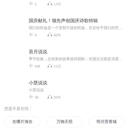
1
1.4万
国庆献礼！领先声创国庆诗歌特辑
我们的民族是一个坚韧不拔的民族，历史给予我们的苦难都变成了闪着金光的勋章！我们的国家是一个龙腾虎跃的国家，那条巨龙正以不可阻挡之势崛起于神奇的东方！------------------------------------------------值此祖国70周年华诞之际，领先声创以诗歌向祖国献礼！用我们的声音、用我们的热血、用我们的灵魂诵读经典爱国篇章，歌颂我们的祖国！永远繁荣富强！
8
6076
吾月说说
季节轮换，总有新的故事值得期盼；但愿生活都是清透，所有遇见都是柔情。
628
2.2万
小慧说说
小慧说说
38
2975
您是不是在找：
在哪片海在那片海
万物天照
明月照青城