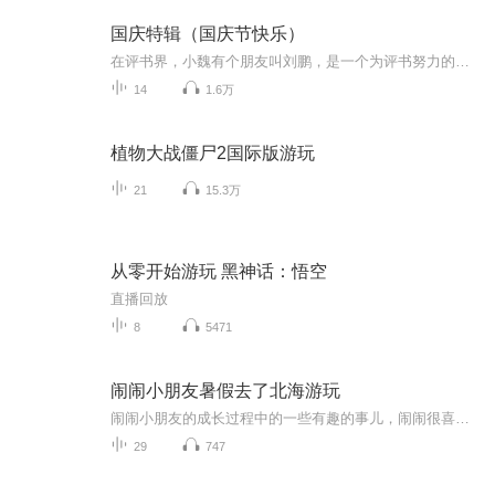
国庆特辑（国庆节快乐）
在评书界，小魏有个朋友叫刘鹏，是一个为评书努力的小伙子。在2021年国庆期间，他想弄个特辑，便烦劳我给他录个爱国题材的评书小段儿。这种事情，不是特殊情况，小魏一般不会拒绝，也就给其录了一个《鲁迅踢鬼》，等他传完，我再传到我的专辑里。另外，小...
14
1.6万
植物大战僵尸2国际版游玩
21
15.3万
从零开始游玩 黑神话：悟空
直播回放
8
5471
闹闹小朋友暑假去了北海游玩
闹闹小朋友的成长过程中的一些有趣的事儿，闹闹很喜欢帮大人干活，每个孩子的成长节奏存在差异，家庭环境、教育方式、社会接触等都会影响其发展，家长需给予耐心陪伴和适当引导，助力孩子全面成长。所以闹闹从小家里就被允许他尝试做力所能及的事情。
29
747