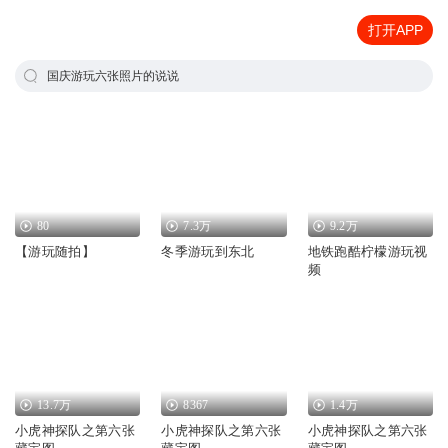
打开APP
国庆游玩六张照片的说说
80
7.3万
9.2万
【游玩随拍】
冬季游玩到东北
地铁跑酷柠檬游玩视
频
13.7万
8367
1.4万
小虎神探队之第六张
小虎神探队之第六张
小虎神探队之第六张