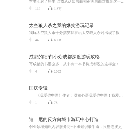
本书汇聚了格里·巴杰从认知层面和审美层面对摄影这一领域所作的一次深入探索。在这卷新的摄影研究文集中，他立足于近三十年关于摄影的写作和思考成果，深入浅出地学术技巧和智慧，阐述了数十位摄影家及其作品的意义。
112
1.3万
太空狼人杀之我的爆笑游玩记录
我玩太空狼人杀十分搞笑我在玩太空狼人杀时出现了很多沙雕的行为。我把这些行为和人都录在了我的节目中。听了，顺便给个好评～～～
44
6968
成都的细节|小众成都深度游玩攻略
写成都的书那么多，从未有一本书将成都说的这样全！成都，让我们爱生活，更重要的，它让我们学会怎样爱生活！一个地理的成都：从成姆斯特丹到千年少城，从华西坝到老舞厅，细腻叙说这座城市的演变细节；一个历史的成都：从食辣小史到袍哥江湖，从茶馆空间...
4
1662
国庆专辑
《我爱你中国》作者：凝嫣心语我爱你中国！我爱你春天蓬勃的秧苗；我爱你秋日金黄的硕果。我爱你中国！我爱你青松气质，我爱你红梅品格！我爱你家乡的甜蔗好像乳汁滋润着我的心窝。我爱你中国，我要把最美的歌儿献给你，我的母亲我的祖国。我爱你中国，我爱...
1
78
迪士尼的反方向城市游玩中心打造
创业领域知识内容服务商~不求知识最牛逼，只愿连接更鲜活！学霸晓一哥，交流学习：mo31678...