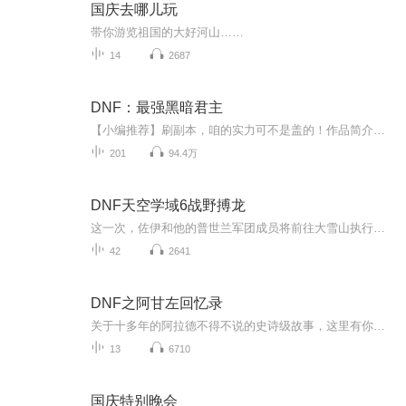
国庆去哪儿玩
带你游览祖国的大好河山……
14
2687
DNF：最强黑暗君主
【小编推荐】刷副本，咱的实力可不是盖的！作品简介：【飞卢小说网独家签约作品】林泰来到平行世界的2008年，此时，恰逢全球首部虚拟网游地下城与勇士公测，身为八百万勇士之一，他当然是选择继续守护阿拉德大陆。回到阿拉德大陆后他才发现，这个游戏和他...
201
94.4万
DNF天空学域6战野搏龙
这一次，佐伊和他的普世兰军团成员将前往大雪山执行危险的外围任务。万里冰封的班图重镇、突然消失的平民……这些异常的现象告诉左伊，这又是一个困难重重的任务。班图族秘地取地火，神秘剑宗生伸援手，且看左伊如何搏杀造成诡异天气的元凶——冰龙斯卡萨！
42
2641
DNF之阿甘左回忆录
关于十多年的阿拉德不得不说的史诗级故事，这里有你熟悉的人物，狂战士。剑魂，格斗家，魔法师，阿修罗等等耳熟能详的职业，冠绝的人物，GSD，西岚，阿甘左，使徒，和他们一起踏上冒险的旅途吧...
13
6710
国庆特别晚会