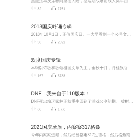
黑魔法再次席卷阿拉德大陆，德洛斯战场前线人类军团伤亡惨重。而刚成立的普士兰军团却全员被分配到了雷克斯学院的魔药部。机缘巧合，左伊制作的血魔人药剂大受欢迎。为响应德洛斯皇家征召，左伊、梅莱伊斯、碧姬莲娜公主前往诺斯玛尔小镇，看似平静的小镇...
32
1761
2018国庆吟诵专辑
2018年10月1日，正值国庆日。一大早看到一个公号文章，正是文天祥的《己卯十月一日至燕越五日罹狴犴有感而赋》。当然，彼十一非当今的十一。不过数字的巧合还是让人感触，今天拿来读一读，体味一番历史英杰的民族情怀，恰也当时。 根据诗题来看，这组诗是写于十月一日至十月五日之间，是文天祥被俘之后所作，这些诗作不仅有凛凛正气，更也能看的到他百端交集的复杂情感。另一首于右任先生的《望大陆》，微信公号有称《望乡》，一句“山之上国之殇”荡气回肠，一并兴起拿来读了一读。仓促间多有瑕疵...
38
2592
欢度国庆专辑
本辑以诗歌和歌颂祖国文章为主，金秋十月，丹桂飘香，在这个充满丰收喜悦的季节里，我们满怀激动和自豪，迎来了中华人民共和国76周年华诞。这不仅是一个庄重的纪念日，更是全体中华儿女共同欢庆的盛大的节日，承载着深厚的民族情感和历史意义.
167
6788
DNF：我来自于110版本！
DNF死忠粉玩家林正秋重生回到了游戏公测初期。 彼时游戏仅仅只是更新到第二章。迷妄之塔刚刚上线，地狱难度的异界副本还没诞生。粉装还是神豪专属，史诗更是可遇不可求。拍卖行还没上线，买卖东西都是去6号交易场频道。白虎之魂还没出，最好的称号是不灭之...
60
1.7万
2021国庆摩旅，丙察察317格聂
今年丙察察进藏，然后经昌都走317过德格，然后格聂南线，最后沙溪古镇收尾。