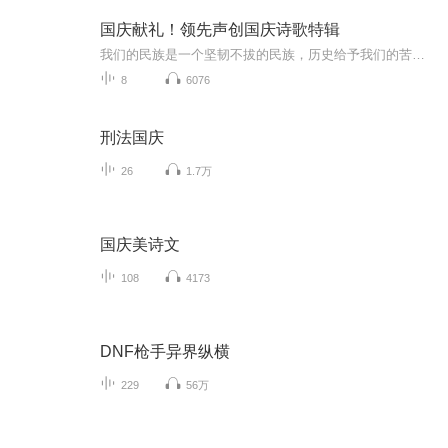
国庆献礼！领先声创国庆诗歌特辑
我们的民族是一个坚韧不拔的民族，历史给予我们的苦难都变成了闪着金光的勋章！我们的国家是一个龙腾虎跃的国家，那条巨龙正以不可阻挡之势崛起于神奇的东方！------------------------------------------------值此祖国70周年华诞之际，领先声创以诗歌向祖国献礼！用我们的声音、用我们的热血、用我们的灵魂诵读经典爱国篇章，歌颂我们的祖国！永远繁荣富强！
8
6076
刑法国庆
26
1.7万
国庆美诗文
108
4173
DNF枪手异界纵横
229
56万