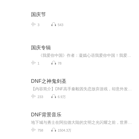
国庆节
3
543
国庆专辑
《我爱你中国》作者：凝嫣心语我爱你中国！我爱你春天蓬勃的秧苗；我爱你秋日金黄的硕果。我爱你中国！我爱你青松气质，我爱你红梅品格！我爱你家乡的甜蔗好像乳汁滋润着我的心窝。我爱你中国，我要把最美的歌儿献给你，我的母亲我的祖国。我爱你中国，我爱...
1
78
DNF之神鬼剑圣
【内容简介】DNF高手秦毅因失恋放弃游戏，却意外发生车祸，携带极品史诗级武器「强化18逸龙剑」穿越至阿拉德大陆，成为阿拉德历史上第一批感染卡赞综合症的鬼剑士。在鬼剑士尚未崛起的时代，看秦毅如何从一个弱者，一步步变强，从一个普通的战士，成为震惊...
233
6.9万
DNF背景音乐
地下城与勇士在阿拉德大陆的文明之光闪耀之前，世界是一个无边的宇宙，孕育着各种形态的生命。这些生命分散在各种虚空异界和地下城堡里，用它们的勤劳和智慧，创建着世界的繁荣。生存在完美大陆阿拉德的人类和精灵，也属于各种形态的生命之一。他们用诸神...
758
1504.3万