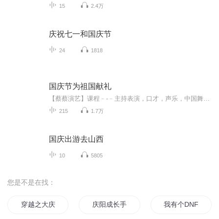
15
2.4万
庆祝七一和国庆节
24
1818
国庆节为祖国献礼
【蔡蔡演艺】课程﹣-﹣主持表演，口才，声乐，中国舞，民族舞。独特的小舞台，专业的录音棚，每一位同学都能成为优秀的小明星。独特的教学模式，轻松上课，快乐学习！知名主持人，舞蹈家，高级教师任职授课！江南总校：河沟街42号三楼 18545856430江北分校...
215
1.7万
国庆出游去山西
10
5805
您是不是在找：
穿越之大庆帝国
庆阳成长手札
我有个DNF系统