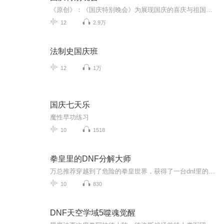
《原创》：《国庆特别晚会》为展现国庆的喜庆与祖国的深情我将以具体的场景切入从清晨升旗的庄严到街头巷尾的欢庆到历史与当下的交融，用优美的笔触传递对祖国的热爱与自豪！用诗歌和情感美文形式，歌颂祖国的繁荣富强，祝人民幸福安康！
12
2.9万
法制史国庆班
12
1万
国庆七天乐
魔性早功练习
10
1518
拳皇里的DNF分解大师
万总推荐穿越到了危险的拳皇世界，获得了一台dnf里的分解机从此陆衍拥有了通过分解物品就能增强实力的能力。超必杀，异能，属性点，他都可以获得。只是让陆衍有些纠结的是。为什么那些能分解的东西全是别人身上的衣服啊！......此书又名拳皇里的爆衣狂魔.....
10
830
DNF天空学域5噬魂觉醒