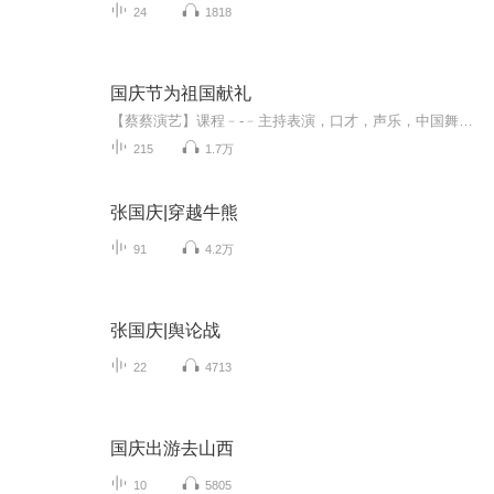
24
1818
国庆节为祖国献礼
【蔡蔡演艺】课程﹣-﹣主持表演，口才，声乐，中国舞，民族舞。独特的小舞台，专业的录音棚，每一位同学都能成为优秀的小明星。独特的教学模式，轻松上课，快乐学习！知名主持人，舞蹈家，高级教师任职授课！江南总校：河沟街42号三楼 18545856430江北分校...
215
1.7万
张国庆|穿越牛熊
91
4.2万
张国庆|舆论战
22
4713
国庆出游去山西
10
5805