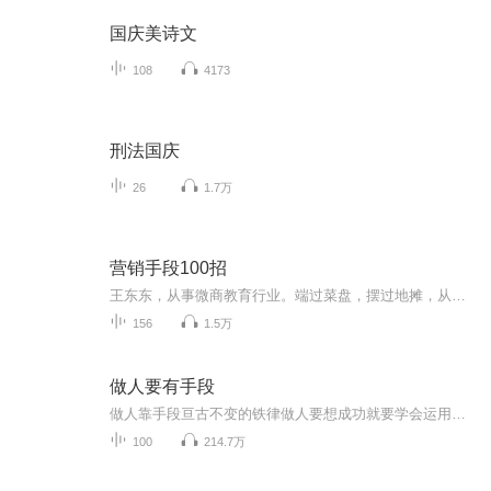
国庆美诗文
108
4173
刑法国庆
26
1.7万
营销手段100招
王东东，从事微商教育行业。端过菜盘，摆过地摊，从无背景没人脉，迷茫无望到找到方向死磕2年坚持不懈，凭借真实，坚持，抓住移动互联网机遇，帮助服务影响千万微商人次,专注服务于一线拼搏的个人微商找到方向，实现自我价值。推动微商行业健康发展。并被...
156
1.5万
做人要有手段
做人靠手段亘古不变的铁律做人要想成功就要学会运用手段社会是一张无形的网每一张网都是一个小小的结点做人靠“手段”手段让事情由难变易没有手段四处碰壁手段会让你灿烂终身有所作为无手段会使你平庸一生无所作为
100
214.7万