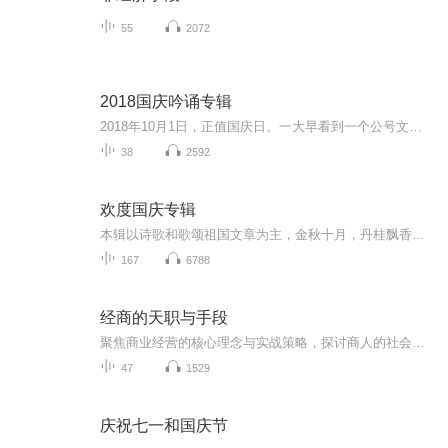
55
2072
2018国庆吟诵专辑
2018年10月1日，正值国庆日。一大早看到一个公号文章，正是文天祥的《己卯十月一日至燕越五日罹狴犴有感而赋》。当然，彼十一非当今的十一。不过数字的巧合还是让人感触，今天拿来读一读，体味一番历史英杰的民族情怀，恰也当时。 根据诗题来看，这组诗是写于十月一日至十月五日之间，是文天祥被俘之后所作，这些诗作不仅有凛凛正气，更也能看的到他百端交集的复杂情感。另一首于右任先生的《望大陆》，微信公号有称《望乡》，一句“山之上国之殇”荡气回肠，一并兴起拿来读了一读。仓促间多有瑕疵...
38
2592
欢度国庆专辑
本辑以诗歌和歌颂祖国文章为主，金秋十月，丹桂飘香，在这个充满丰收喜悦的季节里，我们满怀激动和自豪，迎来了中华人民共和国76周年华诞。这不仅是一个庄重的纪念日，更是全体中华儿女共同欢庆的盛大的节日，承载着深厚的民族情感和历史意义.
167
6788
经商的天职与手段
聚焦商业经营的核心理念与实战策略，探讨商人的社会责任、市场竞争的本质，以及实现可持续盈利的路径与方法，为商业思考与决策提供深度解析。
47
1529
庆祝七一和国庆节