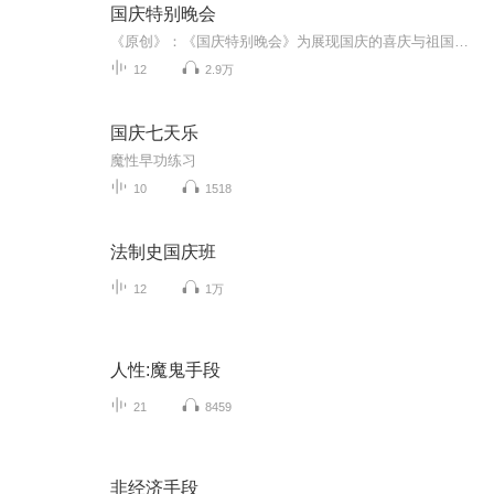
国庆特别晚会
《原创》：《国庆特别晚会》为展现国庆的喜庆与祖国的深情我将以具体的场景切入从清晨升旗的庄严到街头巷尾的欢庆到历史与当下的交融，用优美的笔触传递对祖国的热爱与自豪！用诗歌和情感美文形式，歌颂祖国的繁荣富强，祝人民幸福安康！
12
2.9万
国庆七天乐
魔性早功练习
10
1518
法制史国庆班
12
1万
人性:魔鬼手段
21
8459
非经济手段