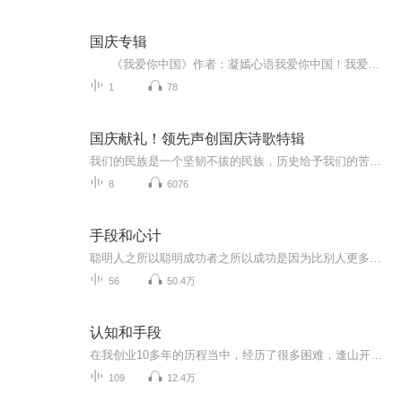
国庆专辑
《我爱你中国》作者：凝嫣心语我爱你中国！我爱你春天蓬勃的秧苗；我爱你秋日金黄的硕果。我爱你中国！我爱你青松气质，我爱你红梅品格！我爱你家乡的甜蔗好像乳汁滋润着我的心窝。我爱你中国，我要把最美的歌儿献给你，我的母亲我的祖国。我爱你中国，我爱...
1
78
国庆献礼！领先声创国庆诗歌特辑
我们的民族是一个坚韧不拔的民族，历史给予我们的苦难都变成了闪着金光的勋章！我们的国家是一个龙腾虎跃的国家，那条巨龙正以不可阻挡之势崛起于神奇的东方！------------------------------------------------值此祖国70周年华诞之际，领先声创以诗歌向祖国献礼！用我们的声音、用我们的热血、用我们的灵魂诵读经典爱国篇章，歌颂我们的祖国！永远繁荣富强！
8
6076
手段和心计
聪明人之所以聪明成功者之所以成功是因为比别人更多一点手段和心计
56
50.4万
认知和手段
在我创业10多年的历程当中，经历了很多困难，逢山开路遇水搭桥。无助、彷徨、看不清方向，遇到了很多大大小小的妖怪，掉进坑里在爬出来。开始创业的前几年里，总是遍体鳞伤，内心和尊严被一次次的淬炼。正是不忘初心的哪一点点星星之火，让我走过了最艰难...
109
12.4万