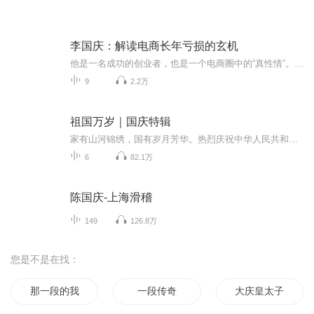
李国庆：解读电商长年亏损的玄机
他是一名成功的创业者，也是一个电商圈中的“真性情”。他就是当当网创始人、CEO李国庆。优米网创始人王利芬深度对话李国庆，探求电商激烈竞争中的玄机和机遇，探究当当网的商业模式和发展前景，探寻李国庆曾经不为人知的创业苦旅与人格魅力。 课时1 解读电商长年亏损的玄机(21分钟) 课时2电商品类之争？李国庆不想说的秘密(12分钟) 课时3当当开拓服装市场的“三板斧”(16分钟) 课时4再谈美国上市“潜规则”的教训(23分钟) 课时5“不善交际”的李国庆(14分钟) 课时6首忆下海动机与创业心酸史(27分钟) 课时7再忆少年时代“苦出身”(11分钟) 课时8我的个人、商业与社会价值观(20分钟) 课时9畅想退休后的公益梦(10分钟)
9
2.2万
祖国万岁｜国庆特辑
家有山河锦绣，国有岁月芳华。热烈庆祝中华人民共和国成立73周年！
6
82.1万
陈国庆-上海滑稽
149
126.8万
您是不是在找：
那一段的我们
一段传奇
大庆皇太子