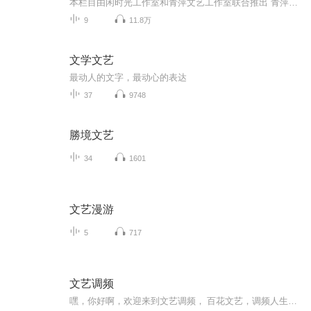
本栏目由闲时光工作室和青萍文艺工作室联合推出 青萍结绿文学艺术原创平台简称青萍结绿文学艺术原创平台（简称《青萍文艺》）创建于2017年5月14日母亲节，平台仅用10天获得原创功能、5个月实现流量主资质。目前平台环境健康优良，管理团队专业高效，作者...
9
11.8万
文学文艺
最动人的文字，最动心的表达
37
9748
勝境文艺
34
1601
文艺漫游
5
717
文艺调频
嘿，你好啊，欢迎来到文艺调频， 百花文艺，调频人生，寻找爱，寻找春天，文艺花园，在这里，等着你。