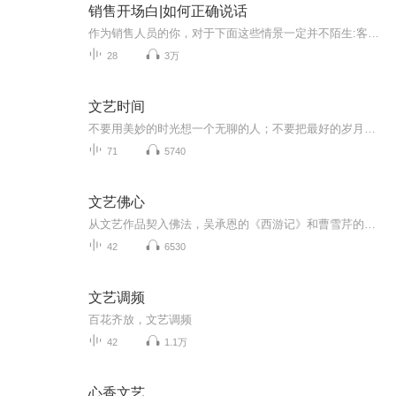
销售开场白|如何正确说话
作为销售人员的你，对于下面这些情景一定并不陌生:客户总是说没时间，拒绝和你见面;你刚一说出价钱，客户就嫌太贵了;客户头一天说好要买你的产品，第二天就反悔了;客户本来说马上就给你消息，却像人间蒸发了一样，再也不和你联系了;其实，你只是没有选对说话的方式。只要你多花一点心思，再多用一点沟通技巧，没有搞不走的客户。喜欢可以加微信：42375959！
28
3万
文艺时间
不要用美妙的时光想一个无聊的人；不要把最好的岁月虚度在无用的事物上；不要等到生命终老才遗憾，没有认真地爱过。做自己喜欢的事，用一生去坚持，永远活在热爱里。与你分享好音乐，为你朗读好书、优美的诗歌散文，甚至偶尔为你弹唱一首歌……
71
5740
文艺佛心
从文艺作品契入佛法，吴承恩的《西游记》和曹雪芹的《红楼梦》都是典范，还有一些似乎是在不经意当中创作出与佛学相关的作品，例如电影《黑客帝国》《盗梦空间》《蝴蝶效应》和小说《七重外壳》等
42
6530
文艺调频
百花齐放，文艺调频
42
1.1万
心香文艺