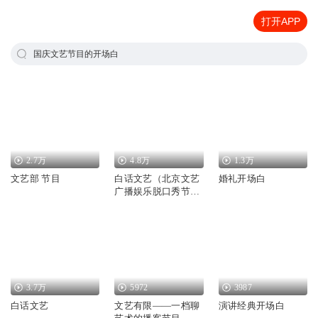
打开APP
国庆文艺节目的开场白
2.7万
4.8万
1.3万
文艺部 节目
白话文艺（北京文艺
婚礼开场白
广播娱乐脱口秀节
目）
3.7万
5972
3987
白话文艺
文艺有限——一档聊
演讲经典开场白