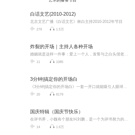
艺术的播客节目
白话文艺(2010-2012)
北京文艺广播《白话文艺》林白主持2010-2012年节目
279
1.5万
炸裂的开场｜主持人各种开场
婚姻就是这样一件事：爱上一个人，发誓与之白头偕老。 然后一起生儿育女，然后是天天回家，抚养着儿女慢慢成长，天天看着对方的脸庞皱纹形成，白发丛生， 到最后，天天守着一个人，吃饭，睡觉，聊天，变老。 婚姻的实质，就是这样平淡的相守。
11
1085
3分钟|搞定你的开场白
《3分钟|搞定你的开场白》一套一开口就能吸引人眼球的口才大法，无论你是学生还是上班族，无论你是打工者还是创业者，如果你的口才变好了，那么你做任何行业都能成功！播出时间：每晚20:00作者/主播简介：【马上有礼】课程创始人沈阳世博园礼仪督导师美国ACI国际认证礼仪培训师五步成师认证学院金牌讲师新机会网商学院院长
20
8179
国庆特辑（国庆节快乐）
在评书界，小魏有个朋友叫刘鹏，是一个为评书努力的小伙子。在2021年国庆期间，他想弄个特辑，便烦劳我给他录个爱国题材的评书小段儿。这种事情，不是特殊情况，小魏一般不会拒绝，也就给其录了一个《鲁迅踢鬼》，等他传完，我再传到我的专辑里。另外，小...
14
1.6万