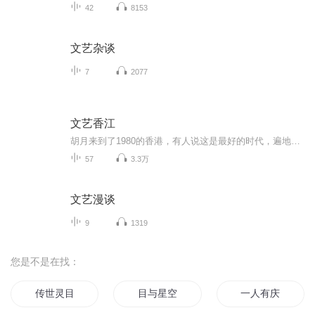
42
8153
文艺杂谈
7
2077
文艺香江
胡月来到了1980的香港，有人说这是最好的时代，遍地黄金，处处机遇。可胡月觉得这是最坏的时代，没亲人，没娱乐，一无所有。琢磨着懒懒散散的混个日子，机缘巧合却跑去做了演员。寻思着攒两个家底拍两部电影，却将电影的新浪潮运动推至了顶峰。别人的生涯从龙套到影帝，他的一生却从影帝到大亨...
57
3.3万
文艺漫谈
9
1319
您是不是在找：
传世灵目
目与星空
一人有庆