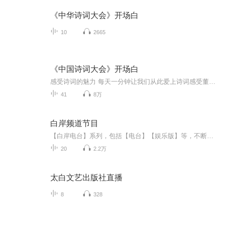
《中华诗词大会》开场白
10
2665
《中国诗词大会》开场白
感受诗词的魅力 每天一分钟让我们从此爱上诗词️感受董卿老师的"腹有诗书气自华”
41
8万
白岸频道节目
【白岸电台】系列，包括【电台】【娱乐版】等，不断更新中~
20
2.2万
太白文艺出版社直播
8
328