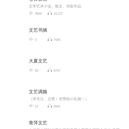
文学艺术小说、散文、诗歌作品
4559
16.2万
文艺书摘
3
7595
大夏文艺
83
8707
文艺调频
（求关注、点赞！求赞助小礼物！）
12
5941
青萍文艺