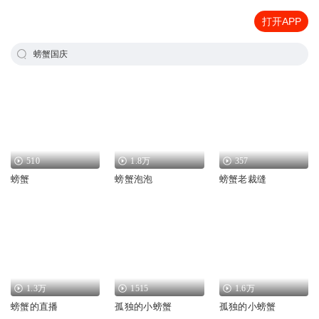
打开APP
螃蟹国庆
510
1.8万
357
螃蟹
螃蟹泡泡
螃蟹老裁缝
1.3万
1515
1.6万
螃蟹的直播
孤独的小螃蟹
孤独的小螃蟹