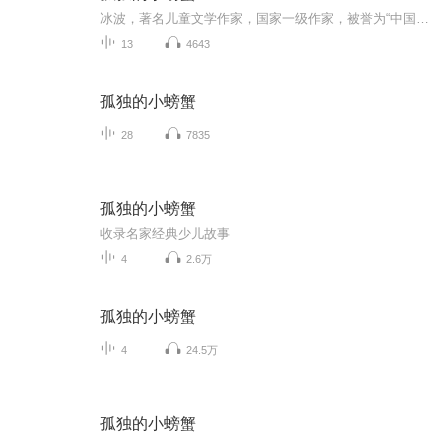
冰波，著名儿童文学作家，国家一级作家，被誉为“中国原创童话界的领军人物”。他的作品语言优美，情感细腻，曾数十次荣获国内儿童文学大奖。主要代表作品有：童话集《蓝鲸的眼睛》、中篇童话《长颈鹿怪蜗牛奇遇记》、长篇童话《狼蝙蝠》《阿笨猫全传》等。
13
4643
孤独的小螃蟹
28
7835
孤独的小螃蟹
收录名家经典少儿故事
4
2.6万
孤独的小螃蟹
4
24.5万
孤独的小螃蟹