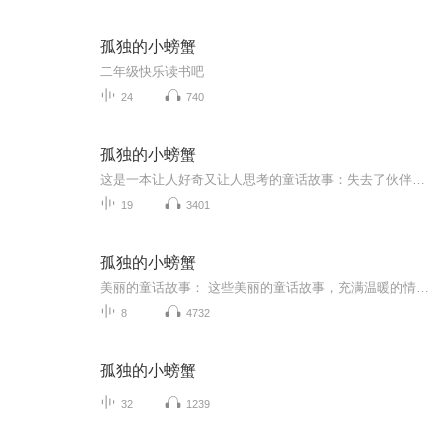
孤独的小螃蟹
二年级快乐读书吧
24
740
孤独的小螃蟹
这是一本让人好奇又让人思考的童话故事：失去了伙伴的小螃蟹是怎么战胜孤独的？为了和大家在一起，雷龙大笨笨做了哪些“大事”树上的鞋子是怎么来的？小女屋的魔法很差，为什么小朋友们仍然很喜欢她？小白兔寄给朋友们的桃花瓣有哪些用处？……让我们一起...
19
3401
孤独的小螃蟹
美丽的童话故事： 这些美丽的童话故事，充满温暖的情怀、美丽的想象和诗意的语言，如汩汩流淌的小溪，给我们勾画出一幅幅生动的画卷。不仅会成为孩子们最温暖、最美好的童年记忆，也代表着世界儿童文学艺术的水平和美学高峰。 我们在阅读和欣赏这些美好的...
8
4732
孤独的小螃蟹
32
1239