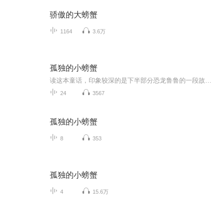
骄傲的大螃蟹
1164
3.6万
孤独的小螃蟹
读这本童话，印象较深的是下半部分恐龙鲁鲁的一段故事。鲁鲁靠打喷嚏给老板赚钱，老板不让鲁鲁治疗感冒，否则就不能打喷嚏赚钱了，鲁鲁打了一天的喷嚏，帮老板赚了很多钱，但老板只分给他五元！晚上，鲁鲁虚弱地躺在床上，他的朋友来看他，说不能这样拖着不治病！并给他买了三天剂量的药，鲁鲁的感冒好了！老板很生气，鲁鲁很开心！一个小小的童话故事，让我非常心动！想起以前我上班，特别卖力地做事，帮主管赚了很多钱，主管特开心，还许诺说以后我怀孕的时候，她会照顾我。但当我高血压的时候，跟主管说，可不可以减少一点工作量，她却说，你那么壮，怎么会高血压呢！当我带病坚持继续工作，患了神经衰弱的时候，就被单位解聘了！冷酷的老板才是成功的管理者，不惜力的员工只会搞垮自己的身体，让朋友和亲人担心！愿所有认真对待工作的人都能爱惜自己的身体，否则，最先出局的反而是努力到崩溃的人！不会休息的人就不会工作！只学不玩，再聪明的人也会变傻！生活全被工作填满，最后总会拿出时间去治病的！
24
3567
孤独的小螃蟹
8
353
孤独的小螃蟹
4
15.6万