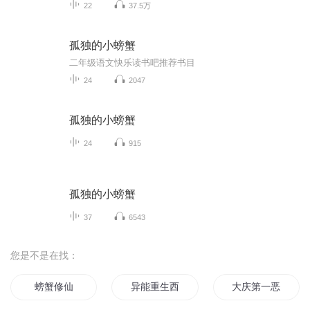
22
37.5万
孤独的小螃蟹
二年级语文快乐读书吧推荐书目
24
2047
孤独的小螃蟹
24
915
孤独的小螃蟹
37
6543
您是不是在找：
螃蟹修仙
异能重生西门庆
大庆第一恶