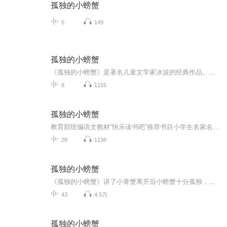
孤独的小螃蟹
5
149
孤独的小螃蟹
《孤独的小螃蟹》是著名儿童文学家冰波的经典作品。故事讲述了小螃蟹原来和小青蟹是一对好朋友。可是，有一天小青蟹离开了它。小螃蟹在孤独中做了许多好事：用可乐罐做的鼓为伙伴们带来快乐；替狮子王剪头发；帮纸鸟飞行；用“大钳子”救了小乌龟。更令人...
8
1155
孤独的小螃蟹
教育部统编语文教材“快乐读书吧”推荐书目小学生名家名作——快乐读本—— 美绘注音版
28
1138
孤独的小螃蟹
《孤独的小螃蟹》讲了小青蟹离开后小螃蟹十分孤独，但他还是帮助别人做了许多善事，帮助小纸鸟找回自我；帮狮子剪头发；为了就土坑里的小乌龟失去了一只大钳子，最终，小青蟹又回来了，小螃蟹不再孤独。
43
4.5万
孤独的小螃蟹