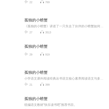
22
769
孤独的小螃蟹
《孤独的小螃蟹》讲述了一只失去了伙伴的小螃蟹如何战胜孤独的故事。小螃蟹喜欢的邻居小青蟹为了寻找更好的住所而离开了，小螃蟹陷入了孤独之中，他的生活似乎只剩下漫无目的的寻找和无尽的等待。可是，他的善良驱使他帮助小纸鸟恢复生机；给狮子剪头发，帮助狮子恢复往日的神威；为救掉进土坑的小乌龟不惜失去自己的大钳子；他甚至还用废弃的可乐罐敲出美妙的旋律，给大家带来欢乐......他受到很多人的尊敬，生活渐渐变的充实而快乐。这时，去了很多地方却发现哪儿都不如小泥洞好的小青蟹回来了。在生活中，我...
27
3513
孤独的小螃蟹
29
919
孤独的小螃蟹
小学语文课外阅读经典丛书语文核心素养阅读语文与多学科的融合阅读“快乐读书吧”阅读书目
21
399
孤独的小螃蟹
统编语文教材“快乐读书吧”推荐书目。