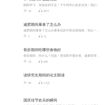
刚刚学习，有很多的不足！下午同学们多多支持！我们一起努力！
26
8977
减肥期间暴食了怎么办
减肥期间暴食了怎么办暴食后的中医自救指南：别让一顿火锅毁掉你的减肥大计 看着体重秤上飙升的数字，正减肥的你突然想起昨晚那顿失控的烧烤——小龙虾配啤酒，烤馒头片蘸炼乳，最后还追加了半份芝士焗红薯。此刻肠子悔青的你，可能正在经历以下五个阶...
1
11
骨折期间吃哪些食物好
骨折期间，吃什么？别急！资深医学爱好者、健康管理师，电子书达人教你一招！《骨折期间吃哪些食物好》系列专辑，带你了解骨折期间如何科学饮食，助力恢复。从中医西医角度，结合健康管理理念，让你轻松吃出健康，快人一步！骨折期间，吃对食物，恢复更快...
22
836
读研究生期间的论文朗读
80
1.5万
国庆佳节欢乐的瞬间