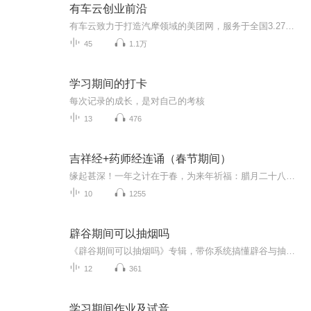
有车云创业前沿
有车云致力于打造汽摩领域的美团网，服务于全国3.27亿车主，自用省钱，分享赚钱。 有车云使用方便，不绑卡，不实名，不预存，不限时，不下载APP，全国通用。 本专辑通过推广者分享，让大家更好的了解有车云，同时帮助更多的创业者开拓发展的视野。主播微❤️grfs1314
45
1.1万
学习期间的打卡
每次记录的成长，是对自己的考核
13
476
吉祥经+药师经连诵（春节期间）
缘起甚深！一年之计在于春，为来年祈福：腊月二十八至正月初七，直播间：吉祥经与药师经连诵。为新的一年祈福：愿国泰民安，国基巩固，治道遐昌，法运昌隆，消灾免难，吉祥如意！（佛经恭诵：水月居士。直播间诵读。）
10
1255
辟谷期间可以抽烟吗
《辟谷期间可以抽烟吗》专辑，带你系统搞懂辟谷与抽烟那点事儿！10个免费音频，从基础到进阶，10个角度深扒辟谷期抽烟的利弊。付费音频《辟谷期间可以抽烟吗》，10篇精华文章，深度剖析，给你权威解答。别再傻傻问能不能抽了，快来听听，辟谷抽烟不迷路！
12
361
学习期间作业及试音