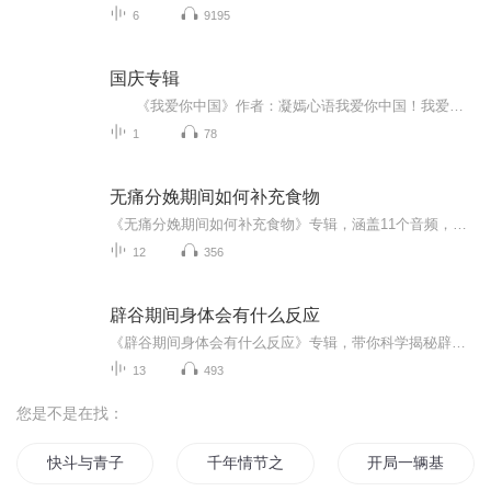
6
9195
国庆专辑
《我爱你中国》作者：凝嫣心语我爱你中国！我爱你春天蓬勃的秧苗；我爱你秋日金黄的硕果。我爱你中国！我爱你青松气质，我爱你红梅品格！我爱你家乡的甜蔗好像乳汁滋润着我的心窝。我爱你中国，我要把最美的歌儿献给你，我的母亲我的祖国。我爱你中国，我爱...
1
78
无痛分娩期间如何补充食物
《无痛分娩期间如何补充食物》专辑，涵盖11个音频，助你轻松应对分娩挑战！前10个免费音频，系统讲解无痛分娩期间如何科学补充食物，助你孕期无忧。更有1个付费音频，深入剖析无痛分娩饮食策略，让你产后恢复更快！赶紧收听，让分娩更轻松！无痛分娩孕期饮...
12
356
辟谷期间身体会有什么反应
《辟谷期间身体会有什么反应》专辑，带你科学揭秘辟谷中的身体变化！11个音频，10个免费，深入浅出解析辟谷反应，从初期不适到身心净化，一步步带你了解辟谷奥秘。付费音频《辟谷期间身体会有什么反应》更是深度剖析，系统解读辟谷反应背后的中医原理。想...
13
493
您是不是在找：
快斗与青子的情人节
千年情节之三生三世
开局一辆基地车