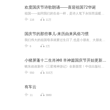
欢度国庆节诗歌朗诵——喜迎祖国72华诞
祖国——如同我们的生命一样，是诗人笔下永恒而温暖的主题。在祖国72周年华诞来临之际，特创建这个诗歌朗诵专辑，诵读经典爱国篇章，和大家一起歌颂祖国，向国庆的献礼！祝愿伟大的祖国繁荣富强，祝愿大家国庆节快乐，度过平安快乐的黄金周假期！
116
11万
国庆节的那些事儿-来历由来风俗习惯
我们伟大的祖国母亲就要过生日了,也是小朋友、大朋友们最喜欢的“国庆小长假”或说“黄金周”还有说”国庆7天乐”的，说法真是不一而足。那么“国庆节”是怎么来的？自古以来国庆节怎么庆贺？新中国国庆节的来历，以及新中国国庆节的庆贺方式又有哪些呢？ ...
6
2万
小猪屏蓬十二生肖神8 羊神篇国庆节开始更新啦！
晓东叔叔新作《三星堆神游记》全新面世！中信出版社出版！京东当当淘宝均有售！点蓝色字收听——《小猪屏蓬爆笑日记2024》《小猪屏蓬爆笑日记2》《小猪屏蓬爆笑日记1》让你笑得喘不上气！《我进故宫当富翁——小猪屏蓬故宫财商笔记》教你成为大富翁！《小...
550
315万
有车云
11
3880