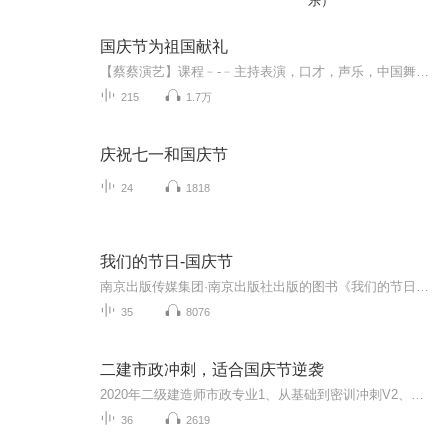
乐）
国庆节为祖国献礼
【蔡蔡演艺】课程﹣-﹣主持表演，口才，声乐，中国舞，民族舞。独特的小舞台，专业的录音棚，每一位同学都能成为优秀的小明星。独特的教学模式，轻松上课，快乐学习！知名主持人，舞蹈家，高级教师任职授课！江南总校：河沟街42号三楼 18545856430江北分校...
215
1.7万
庆祝七一和国庆节
24
1818
我们的节日-国庆节
南京出版传媒集团·南京出版社出版的图书《我们的节日》通过对中国节日文化和节日意义进行深度的挖掘，面向青少年群体构建独具特色的栏目内容，以此丰富春节、元宵节、清明节、端午节、七夕节、中秋节、重阳节等传统节日；六一节、教师节、国庆节等新兴节日的文化内涵和表现形式。促进青少年形成新的节日习俗，提升节日仪式感、认同感。音频作品由金陵朗读者联盟志愿者朗诵，南京音像出版社、金陵图书馆联合制作。
35
8076
二建市政冲刺，适合国庆节逆袭
2020年二级建造师市政专业1、从基础到密训冲刺V2、从精华课程到超压密押V3、0基础同步更新v4、持续更新到2020年考试V5、只要你跟着学让你一次稳拿证V6、渠道超压压题，超压三页纸等独家绝密压题!
36
2619