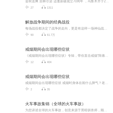
金秋送爽 层林尽染 适逢新疆成立70周年 ，乌鲁木齐于2025年9月23日迎来党中央和习大大带领的慰问团。新疆各族群众欢欣鼓舞，热烈欢迎。
27
1311
解放战争期间的经典战役
每场战役都决定了战争的走向，更是有这样一场神仙战役，我军仅以3万人的兵力大败敌军12万人的美械军团。在兵力和武器装备差距极大的情况下，我方将领是如何运筹帷幄赢下这场战争胜利的？这十场战役你都知道哪几个呢？
90
61.7万
戒烟期间会出现哪些症状
《戒烟期间会出现哪些症状》专辑，带你直击戒烟“阵痛期”！11个音频，10个免费，1个付费，帮你搞懂戒烟能遇到啥。免费音频系统梳理10个常见症状，付费音频深度剖析，10篇干货组合拳，让你戒烟路上不迷茫。别等烟瘾犯了才后悔，现在就听，科学戒烟，健康生...
12
404
戒烟期间会出现哪些症状
戒烟期间会出现哪些症状 戒烟时身体在闹什么脾气？老中医给你说透了 老王最近把抽了二十年的烟戒了，结果天天跟吃了火药似的，老婆说他现在比更年期还难伺候。其实这不是老王的错，是身体里的"老烟枪"在闹罢工呢！今天咱们就用中医的视角，掰开了揉碎...
2
35
火车事故集锦（全球的火车事故）
为您讲述全球的火车事故，创意来源于黑暗驯兽师，顾氏造船厂厂长，奇说趣闻，东嘉木的影世界……录音：小盖盖2012制作：小盖盖2012出版：小盖盖2012创意来源：黑暗驯兽师、顾氏造船厂厂长特别鸣谢！制作不易，求关注五星好评！